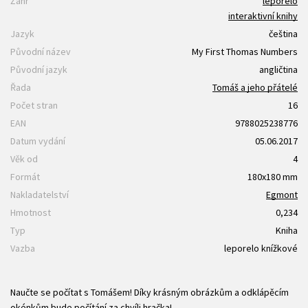
Žánr
leporelo
interaktivní knihy
Jazyk
čeština
Původní název
My First Thomas Numbers
Původní jazyk
angličtina
Řada
Tomáš a jeho přátelé
Počet stran
16
EAN
9788025238776
Datum vydání
05.06.2017
Věk od
4
Formát
180x180 mm
Nakladatelství
Egmont
Hmotnost
0,234
Typ
Kniha
Vazba
leporelo knížkové
Naučte se počítat s Tomášem! Díky krásným obrázkům a odklápěcím
okénkům bude počítání za chvíli hračka!