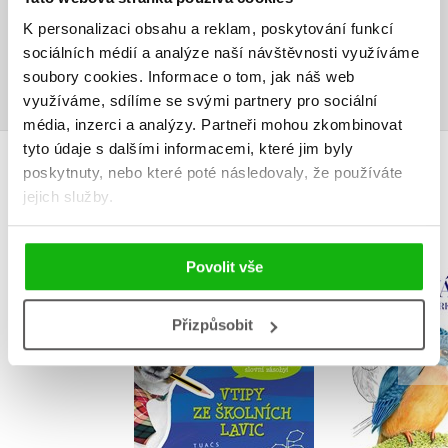
Uživatelskou recenzi mohou vkládat pouze registrovaní uživatelé
K personalizaci obsahu a reklam, poskytování funkcí
sociálních médií a analýze naší návštěvnosti využíváme
Přihlásit
soubory cookies.
Informace o tom, jak náš web
využíváme, sdílíme se svými partnery pro sociální
média, inzerci a analýzy.
Partneři mohou zkombinovat
tyto údaje s dalšími informacemi, které jim byly
poskytnuty, nebo které poté následovaly, že používáte
MOHLO BY VÁS TAKÉ ZAJÍMAT
jejich služby.
Povolit vše
Luštění pro děti –
Ptačí oma
vtipy ze školních
Pavlíny K
lavic
Přizpůsobit
autora 
autora nemá