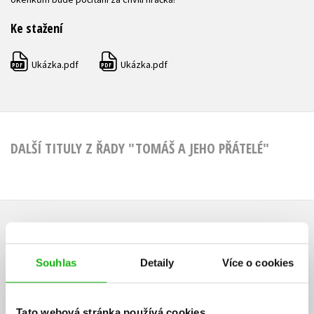
Ke stažení
Ukázka.pdf
Ukázka.pdf
PDF
PDF
DALŠÍ TITULY Z ŘADY "TOMÁŠ A JEHO PŘÁTELÉ"
HODNOCENÍ ČTENÁŘŮ
Souhlas
Detaily
Více o cookies
V současné době nejsou vytvořena žádná uživatelská hodnocení.
Vaše hodnocení
Tato webová stránka používá cookies