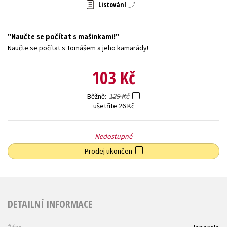
Listování
Young adult (SK)
Zahraniční literatura
Zdraví a životní styl
Naučte se počítat s mašinkami!
Všechny tituly
Naučte se počítat s Tomášem a jeho kamarády!
103 Kč
129 Kč
Běžně
ušetříte 26 Kč
Nedostupné
Prodej ukončen
DETAILNÍ INFORMACE