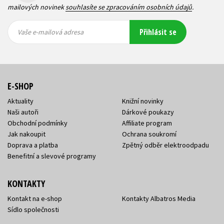
mailových novinek
souhlasíte se zpracováním osobních údajů
.
Vaše e-
Vaše e-
Přihlásit se
mailová
mailová
Vaše e-mailová adresa
adresa
adresa
E-SHOP
Aktuality
Knižní novinky
Naši autoři
Dárkové poukazy
Obchodní podmínky
Affiliate program
Jak nakoupit
Ochrana soukromí
Doprava a platba
Zpětný odběr elektroodpadu
Benefitní a slevové programy
KONTAKTY
Kontakt na e-shop
Kontakty Albatros Media
Sídlo společnosti