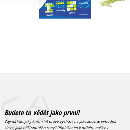
Do košík
Do košíku
239 Kč
2
119 Kč
149 Kč
Budete to vědět jako první!
Zajímá Vás, jaký knižní hit právě vychází, na jaké zboží je výhodná
sleva, jaká běží soutěž o ceny? Přihlášením k odběru našich e-