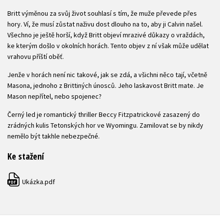
Britt výměnou za svůj život souhlasí s tím, že muže převede přes
hory. Ví, že musí zůstat naživu dost dlouho na to, aby ji Calvin našel.
Všechno je ještě horší, když Britt objeví mrazivé důkazy o vraždách,
ke kterým došlo v okolních horách. Tento objev z ní však může udělat
vrahovu příští oběť.
Jenže v horách není nic takové, jak se zdá, a všichni něco tají, včetně
Masona, jednoho z Brittiných únosců. Jeho laskavost Britt mate. Je
Mason nepřítel, nebo spojenec?
Černý led je romantický thriller Beccy Fitzpatrickové zasazený do
zrádných kulis Tetonských hor ve Wyomingu. Zamilovat se by nikdy
nemělo být takhle nebezpečné.
Ke stažení
Ukázka.pdf
PDF