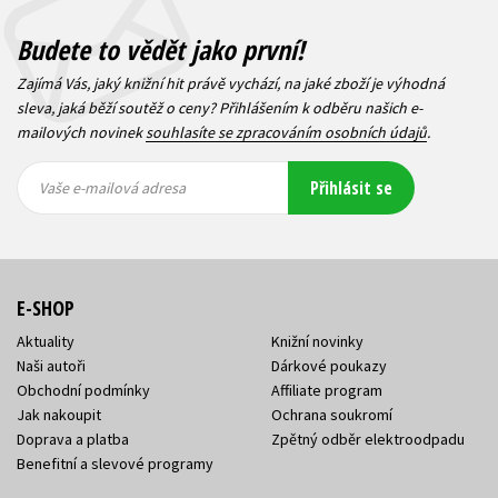
Budete to vědět jako první!
Zajímá Vás, jaký knižní hit právě vychází, na jaké zboží je výhodná
sleva, jaká běží soutěž o ceny? Přihlášením k odběru našich e-
mailových novinek
souhlasíte se zpracováním osobních údajů
.
Vaše e-
Vaše e-
Přihlásit se
mailová
mailová
Vaše e-mailová adresa
adresa
adresa
E-SHOP
Aktuality
Knižní novinky
Naši autoři
Dárkové poukazy
Obchodní podmínky
Affiliate program
Jak nakoupit
Ochrana soukromí
Doprava a platba
Zpětný odběr elektroodpadu
Benefitní a slevové programy