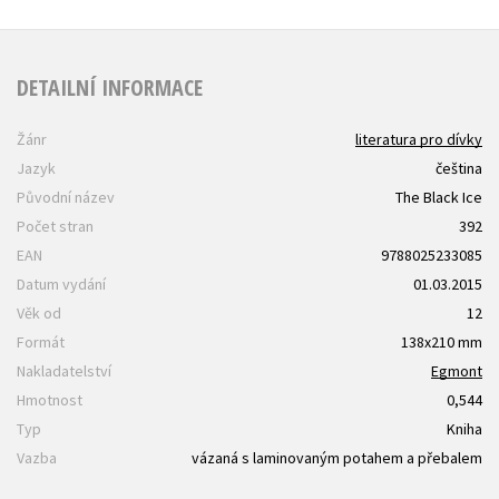
DETAILNÍ INFORMACE
Žánr
literatura pro dívky
Jazyk
čeština
Původní název
The Black Ice
Počet stran
392
EAN
9788025233085
Datum vydání
01.03.2015
Věk od
12
Formát
138x210 mm
Nakladatelství
Egmont
Hmotnost
0,544
Typ
Kniha
Vazba
vázaná s laminovaným potahem a přebalem