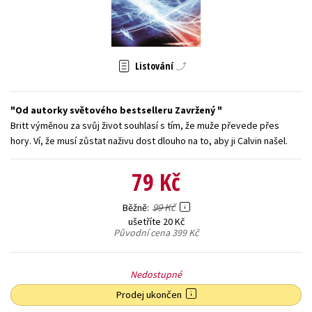
Young adult (SK)
Zahraniční literatura
Zdraví a životní styl
Všechny tituly
Listování
Od autorky světového bestselleru Zavržený
Britt výměnou za svůj život souhlasí s tím, že muže převede přes
hory. Ví, že musí zůstat naživu dost dlouho na to, aby ji Calvin našel.
79 Kč
99 Kč
Běžně
ušetříte 20 Kč
Původní cena
399 Kč
Nedostupné
Prodej ukončen