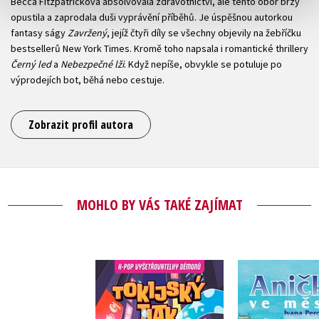
Becca Fitzpatricková absolvovala zdravotnictví, ale tento obor brzy
opustila a zaprodala duši vyprávění příběhů. Je úspěšnou autorkou
fantasy ságy
Zavržený
, jejíž čtyři díly se všechny objevily na žebříčku
bestsellerů New York Times. Kromě toho napsala i romantické thrillery
Černý led
a
Nebezpečné lži
. Když nepíše, obvykle se potuluje po
výprodejích bot, běhá nebo cestuje.
Zobrazit profil autora
MOHLO BY VÁS TAKÉ ZAJÍMAT
K-Pop
Anička ve
Vyšetřovatelky
démonů
Ivana Per