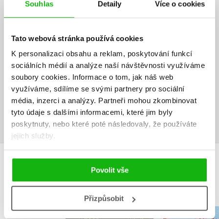
Souhlas
Detaily
Více o cookies
HODNOCENÍ ČTENÁŘŮ
Tato webová stránka používá cookies
V současné době nejsou vytvořena žádná uživatelská hodnocení.
K personalizaci obsahu a reklam, poskytování funkcí
sociálních médií a analýze naší návštěvnosti využíváme
Vaše hodnocení
soubory cookies.
Informace o tom, jak náš web
využíváme, sdílíme se svými partnery pro sociální
Uživatelskou recenzi mohou vkládat pouze registrovaní uživatelé
média, inzerci a analýzy.
Partneři mohou zkombinovat
Přihlásit
tyto údaje s dalšími informacemi, které jim byly
poskytnuty, nebo které poté následovaly, že používáte
jejich služby.
MOHLO BY VÁS TAKÉ ZAJÍMAT
Povolit vše
Přizpůsobit
Gerda: Příběh moře