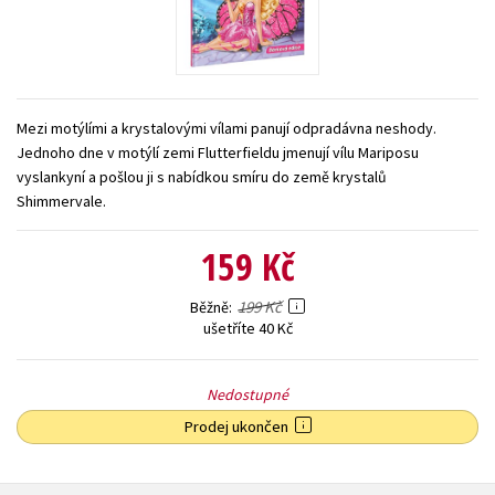
Young adult (SK)
Zahraniční literatura
Zdraví a životní styl
Všechny tituly
Mezi motýlími a krystalovými vílami panují odpradávna neshody.
Jednoho dne v motýlí zemi Flutterfieldu jmenují vílu Mariposu
vyslankyní a pošlou ji s nabídkou smíru do země krystalů
Shimmervale.
159 Kč
199 Kč
Běžně
ušetříte 40 Kč
Nedostupné
Prodej ukončen