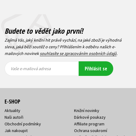
Budete to vědět jako první!
Zajímá Vás, jaký knižní hit právě vychází, na jaké zboží je výhodná
sleva, jaká běží soutěž o ceny? Přihlášením k odběru našich e-
mailových novinek
souhlasíte se zpracováním osobních údajů
.
Vaše e-
Vaše e-
Přihlásit se
mailová
mailová
Vaše e-mailová adresa
adresa
adresa
E-SHOP
Aktuality
Knižní novinky
Naši autoři
Dárkové poukazy
Obchodní podmínky
Affiliate program
Jak nakoupit
Ochrana soukromí