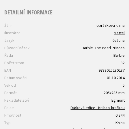
DETAILNÍ INFORMACE
Žánr
obrázková kniha
Ilustrátor
Mattel
Jazyk
čeština
Původní název
Barbie. The Pearl Princes
Řada
Barbie
Počet stran
32
EAN
9788025230237
Datum vydání
01.10.2014
Věk od
5
Formát
205x285 mm
Nakladatelství
Egmont
Edice
Dárková edice - Kniha s hračkou
Hmotnost
0,344
Typ
Kniha