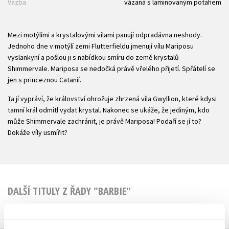
Vazba
vázaná s laminovaným potahem
Mezi motýlími a krystalovými vílami panují odpradávna neshody.
Jednoho dne v motýlí zemi Flutterfieldu jmenují vílu Mariposu
vyslankyní a pošlou ji s nabídkou smíru do země krystalů
Shimmervale. Mariposa se nedočká právě vřelého přijetí. Spřátelí se
jen s princeznou Catanií.
Ta jí vypráví, že království ohrožuje zhrzená víla Gwyllion, které kdysi
tamní král odmítl vydat krystal. Nakonec se ukáže, že jediným, kdo
může Shimmervale zachránit, je právě Mariposa! Podaří se jí to?
Dokáže víly usmířit?
DALŠÍ TITULY Z ŘADY "BARBIE"