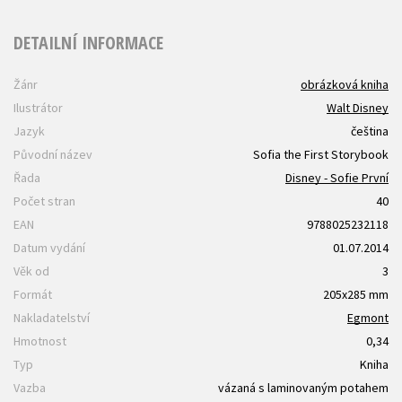
DETAILNÍ INFORMACE
Žánr
obrázková kniha
Ilustrátor
Walt Disney
Jazyk
čeština
Původní název
Sofia the First Storybook
Řada
Disney - Sofie První
Počet stran
40
EAN
9788025232118
Datum vydání
01.07.2014
Věk od
3
Formát
205x285 mm
Nakladatelství
Egmont
Hmotnost
0,34
Typ
Kniha
Vazba
vázaná s laminovaným potahem