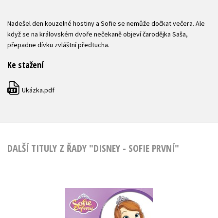
Nadešel den kouzelné hostiny a Sofie se nemůže dočkat večera. Ale
když se na královském dvoře nečekaně objeví čarodějka Saša,
přepadne dívku zvláštní předtucha.
Ke stažení
Ukázka.pdf
PDF
DALŠÍ TITULY Z ŘADY "DISNEY - SOFIE PRVNÍ"
Sofie první -
Pohádky z