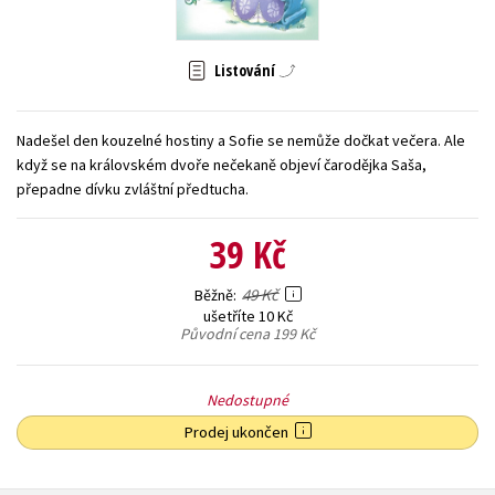
Young adult (SK)
Zahraniční literatura
Zdraví a životní styl
Listování
Všechny tituly
Nadešel den kouzelné hostiny a Sofie se nemůže dočkat večera. Ale
když se na královském dvoře nečekaně objeví čarodějka Saša,
přepadne dívku zvláštní předtucha.
39 Kč
49 Kč
Běžně
ušetříte 10 Kč
Původní cena
199 Kč
Nedostupné
Prodej ukončen