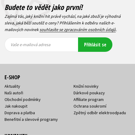
Budete to vědět jako první!
Zajímá Vás, jaký knižní hit právě vychází, na jaké zboží je výhodná
sleva, jaká běží soutěž o ceny? Přihlášením k odběru našich e-
mailových novinek
souhlasíte se zpracováním osobních údajů
.
Vaše e-
Vaše e-
Přihlásit se
mailová
mailová
Vaše e-mailová adresa
adresa
adresa
E-SHOP
Aktuality
Knižní novinky
Naši autoři
Dárkové poukazy
Obchodní podmínky
Affiliate program
Jak nakoupit
Ochrana soukromí
Doprava a platba
Zpětný odběr elektroodpadu
Benefitní a slevové programy