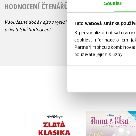
Souhlas
HODNOCENÍ ČTENÁŘŮ
V současné době nejsou vytvořena žádná
Tato webová stránka použív
uživatelská hodnocení.
K personalizaci obsahu a re
cookies.
Informace o tom, ja
Partneři mohou zkombinovat t
používáte jejich služby.
Disney Zlatá klasika
Anna a Elsa - Žhav
Carl Barks
dobrodružství
Carl Barks
,
Walt Disney
Walt Disney