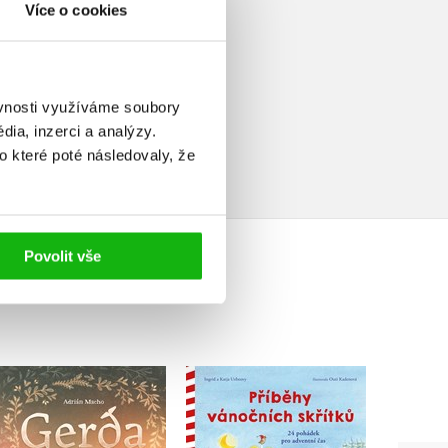
Více o cookies
ěvnosti využíváme soubory
elé
ia, inzerci a analýzy.
o které poté následovaly, že
Povolit vše
Gerda: Příběh moře a
Příběhy vánočních
Ema
odvahy
skřítků
G
Adrián Macho
Ingrid Uebeová