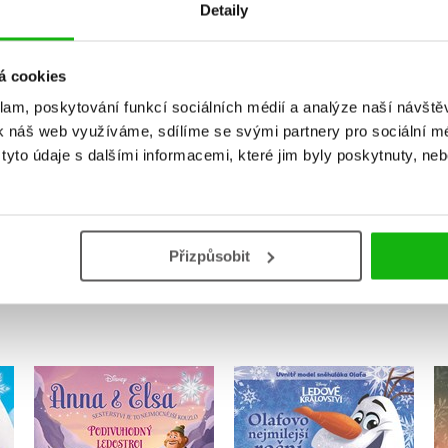
Detaily
Vaše hodnocení
á cookies
klam, poskytování funkcí sociálních médií a analýze naší návšt
Uživatelskou recenzi mohou vkládat pouze registrovaní uživat
k náš web využíváme, sdílíme se svými partnery pro sociální méd
yto údaje s dalšími informacemi, které jim byly poskytnuty, neb
Přihlásit
Přizpůsobit
MOHLO BY VÁS TAKÉ ZAJÍMAT
Ledové království -
Anna a Elsa -
é
Olafovo nejmilejší roční
Podivuhodný ledostroj
období - příběh se
Walt Disney