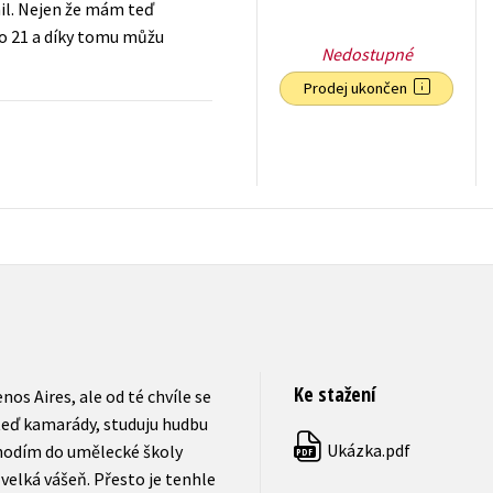
nil. Nejen že mám teď
io 21 a díky tomu můžu
Nedostupné
Prodej ukončen
55
Kč
s DPH
Ke stažení
nos Aires, ale od té chvíle se
teď kamarády, studuju hudbu
Ukázka.pdf
chodím do umělecké školy
PDF
velká vášeň. Přesto je tenhle