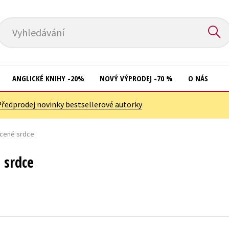
Vyhledávání
ANGLICKÉ KNIHY -20%
NOVÝ VÝPRODEJ -70 %
O NÁS
Předprodej novinky bestsellerové autorky
Přírodní vědy
Křížovky
Společnost, politika
lcené srdce
Kuchařky
Technika a věda
New Adult
 srdce
Učebnice
Ostatní
Umění a kultura
Počítače
Výchova a pedagogika
Poezie
Young adult