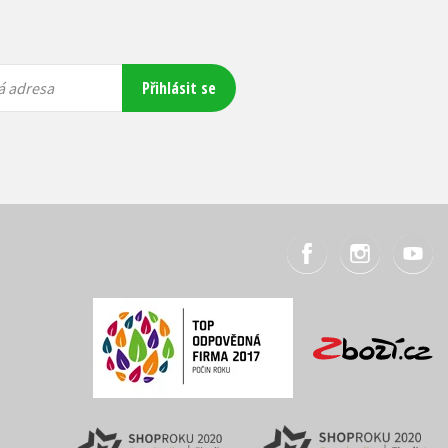
Přihlásit se
á adresa