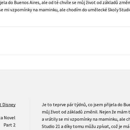
ijela do Buenos Aires, ale od té chvíle se můj život od základů změ
Populárně - naučná pro dospělé
y se mi vzpomínky na maminku, ale chodím do umělecké školy Stud
Young adult (SK)
Populárně - naučné pro děti
Zahraniční literatura
Předškoláci
Zdraví a životní styl
Příroda a zahrada
šechny tituly
t Disney
Je to teprve pár týdnů, co jsem přijela do Bue
můj život od základů změnil. Nejen že mám 
ta Novel
a vrátily se mi vzpomínky na maminku, ale 
Part 2
Studio 21 a díky tomu můžu zpívat, což je má 