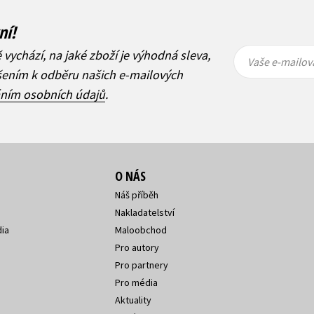
ní!
Vaše e-
Vaše e-
ě vychází, na jaké zboží je výhodná sleva,
mailová
mailová
Vaše e-mailov
adresa
adresa
ášením k odběru našich e-mailových
áním osobních údajů
.
O NÁS
Náš příběh
Nakladatelství
ia
Maloobchod
Pro autory
Pro partnery
Pro média
Aktuality