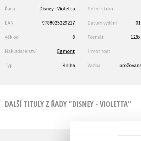
Řada
Disney - Violetta
Počet stran
EAN
9788025229217
Datum vydání
01
Věk od
8
Formát
128
Nakladatelství
Egmont
Hmotnost
Typ
Kniha
Vazba
brožovaná
DALŠÍ TITULY Z ŘADY "DISNEY - VIOLETTA"