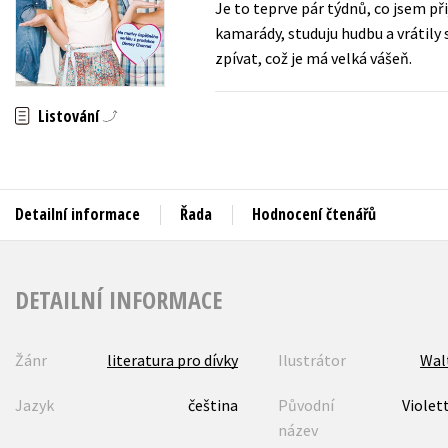
Je to teprve pár týdnů, co jsem př
Auto - moto
kamarády, studuju hudbu a vrátil
Jazyky
Beletrie pro děti
zpívat, což je má velká vášeň.
Kalendáře
Beletrie pro dospělé
Kariéra a osobní rozvoj
Listování
Byznys a ekonomie
Komiks
Detailní informace
Řada
Hodnocení čtenářů
V
DETAILNÍ INFORMACE
Žánr
literatura pro dívky
Ilustrátor
Wal
Jazyk
čeština
Původní
Violet
název