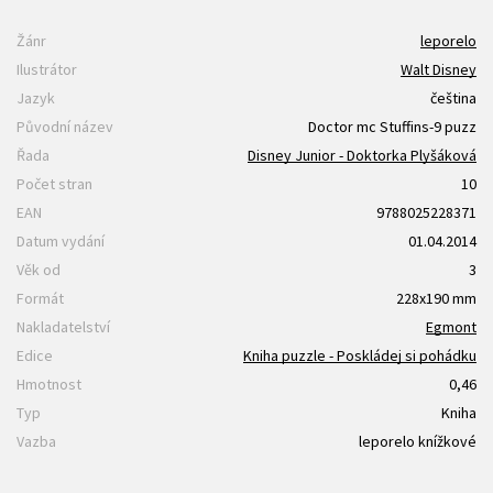
Žánr
leporelo
Ilustrátor
Walt Disney
Jazyk
čeština
Původní název
Doctor mc Stuffins-9 puzz
Řada
Disney Junior - Doktorka Plyšáková
Počet stran
10
EAN
9788025228371
Datum vydání
01.04.2014
Věk od
3
Formát
228x190 mm
Nakladatelství
Egmont
Edice
Kniha puzzle - Poskládej si pohádku
Hmotnost
0,46
Typ
Kniha
Vazba
leporelo knížkové