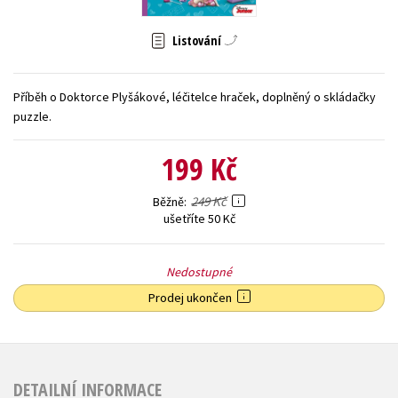
Young adult (SK)
Zahraniční literatura
Zdraví a životní styl
Listování
Všechny tituly
Příběh o Doktorce Plyšákové, léčitelce hraček, doplněný o skládačky
puzzle.
199 Kč
249 Kč
Běžně
ušetříte 50 Kč
Nedostupné
Prodej ukončen
DETAILNÍ INFORMACE