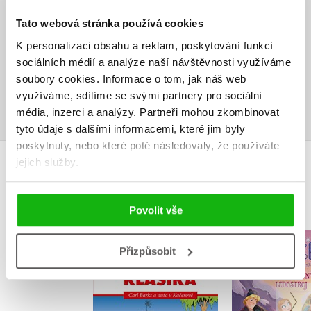
V současné době nejsou vytvořena žádná uživatelská hodnocení.
Tato webová stránka používá cookies
Vaše hodnocení
K personalizaci obsahu a reklam, poskytování funkcí
sociálních médií a analýze naší návštěvnosti využíváme
Uživatelskou recenzi mohou vkládat pouze registrovaní uživatelé
soubory cookies.
Informace o tom, jak náš web
využíváme, sdílíme se svými partnery pro sociální
Přihlásit
média, inzerci a analýzy.
Partneři mohou zkombinovat
tyto údaje s dalšími informacemi, které jim byly
poskytnuty, nebo které poté následovaly, že používáte
jejich služby.
MOHLO BY VÁS TAKÉ ZAJÍMAT
Povolit vše
Anna a E
Disney Zlatá klasika
Přizpůsobit
Podivuh
Carl Barks
ledost
Walt Di
Carl Barks
,
Walt Disney