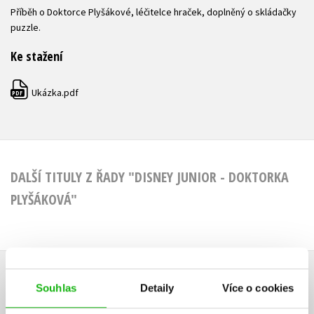
Příběh o Doktorce Plyšákové, léčitelce hraček, doplněný o skládačky
puzzle.
Ke stažení
Ukázka.pdf
PDF
DALŠÍ TITULY Z ŘADY "DISNEY JUNIOR - DOKTORKA
PLYŠÁKOVÁ"
HODNOCENÍ ČTENÁŘŮ
Souhlas
Detaily
Více o cookies