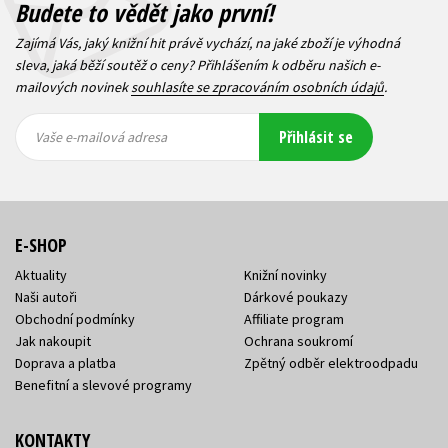
Budete to vědět jako první!
Zajímá Vás, jaký knižní hit právě vychází, na jaké zboží je výhodná
sleva, jaká běží soutěž o ceny? Přihlášením k odběru našich e-
mailových novinek
souhlasíte se zpracováním osobních údajů
.
Vaše e-
Vaše e-
Přihlásit se
mailová
mailová
Vaše e-mailová adresa
adresa
adresa
E-SHOP
Aktuality
Knižní novinky
Naši autoři
Dárkové poukazy
Obchodní podmínky
Affiliate program
Jak nakoupit
Ochrana soukromí
Doprava a platba
Zpětný odběr elektroodpadu
Benefitní a slevové programy
KONTAKTY