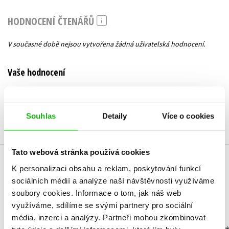
HODNOCENÍ ČTENÁŘŮ
V současné době nejsou vytvořena žádná uživatelská hodnocení.
Vaše hodnocení
Uživatelskou recenzi mohou vkládat pouze registrovaní uživatelé
Přihlásit
Souhlas
Detaily
Více o cookies
Tato webová stránka používá cookies
K personalizaci obsahu a reklam, poskytování funkcí
MOHLO BY VÁS TAKÉ ZAJÍMAT
sociálních médií a analýze naší návštěvnosti využíváme
soubory cookies.
Informace o tom, jak náš web
využíváme, sdílíme se svými partnery pro sociální
média, inzerci a analýzy.
Partneři mohou zkombinovat
NARNIE – komplet
Podivu