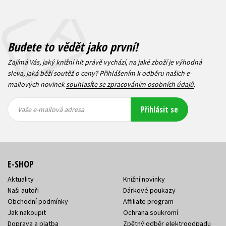
Budete to vědět jako první!
Zajímá Vás, jaký knižní hit právě vychází, na jaké zboží je výhodná
sleva, jaká běží soutěž o ceny? Přihlášením k odběru našich e-
mailových novinek
souhlasíte se zpracováním osobních údajů
.
Vaše e-
Vaše e-
Přihlásit se
mailová
mailová
Vaše e-mailová adresa
adresa
adresa
E-SHOP
Aktuality
Knižní novinky
Naši autoři
Dárkové poukazy
Obchodní podmínky
Affiliate program
Jak nakoupit
Ochrana soukromí
Doprava a platba
Zpětný odběr elektroodpadu