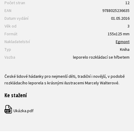
Počet stran
12
EAN
9788025236635
Datum vydání
01.05.2016
Věk od
3
Formát
155x125 mm
Nakladatelství
Egmont
Typ
Kniha
Vazba
leporelo rozkládací se hřbetem
České lidové hádanky pro nejmenší děti, tradiční i novější, v podobě
rozkládacího leporela s krásnými ilustracemi Marcely Walterové.
Ke stažení
Ukázka.pdf
PDF