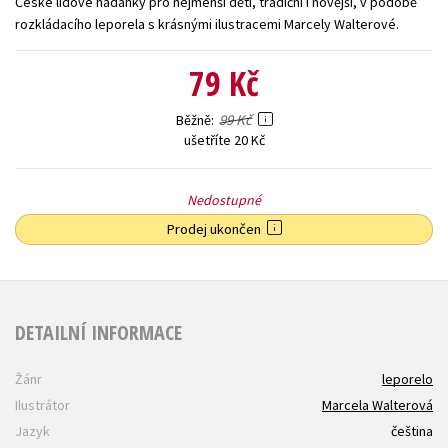
České lidové hádanky pro nejmenší děti, tradiční i novější, v podobě
rozkládacího leporela s krásnými ilustracemi Marcely Walterové.
Young adult (SK)
Zahraniční literatura
Zdraví a životní styl
79 Kč
Všechny tituly
99 Kč
Běžně
ušetříte 20 Kč
Nedostupné
Prodej ukončen
DETAILNÍ INFORMACE
Žánr
leporelo
Ilustrátor
Marcela Walterová
Jazyk
čeština