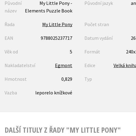
Původní
My Little Pony -
Původní jazyk
an
název
Elements Puzzle Book
Řada
My Little Pony
Počet stran
EAN
9788025237717
Datum vydání
26
Věk od
5
Formát
240
Nakladatelství
Egmont
Edice
Velká knih
Hmotnost
0,829
Typ
Vazba
leporelo knížkové
DALŠÍ TITULY Z ŘADY "MY LITTLE PONY"