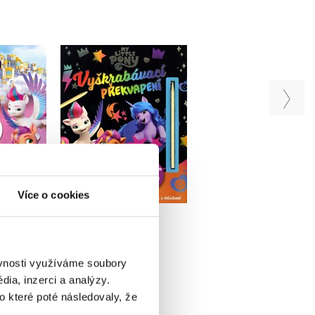
My Little Pony -
My Little Pony -
ny - Nové
Vyškrabávací
5minutové pohád
pohádky
překvapení
před usnutím
iv
Kolektiv
Kolektiv
u
Více o cookies
Do košíku
Do košíku
99 Kč
207 Kč
319 Kč
259 Kč
399 Kč
ěvnosti využíváme soubory
ia, inzerci a analýzy.
o které poté následovaly, že