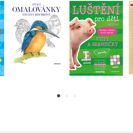
Ptačí omalovánky
Luštění pro děti - Vtipy
ipy
Pavlíny Kourkové
a srandičky
autora nemá
autora nemá
Do košíku
Do košíku
239 Kč
119 Kč
299 Kč
149 Kč