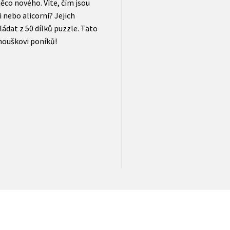
ěco nového. Víte, čím jsou
 nebo alicorni? Jejich
ádat z 50 dílků puzzle. Tato
nouškovi poníků!