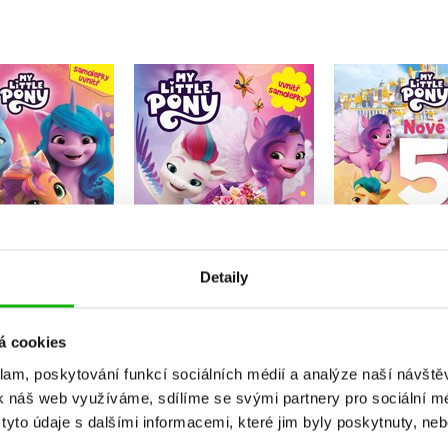
Little Pony -
My Little Pony -
My Little Po
Aktivity se
Omalovánky
5minutové 
amolepkami
Kolektiv
Kolekt
Kolektiv
Do košíku
Do košík
Detaily
Do košíku
103 Kč
319 Kč
129 Kč
3
03 Kč
129 Kč
á cookies
klam, poskytování funkcí sociálních médií a analýze naší návšt
k náš web využíváme, sdílíme se svými partnery pro sociální méd
yto údaje s dalšími informacemi, které jim byly poskytnuty, neb