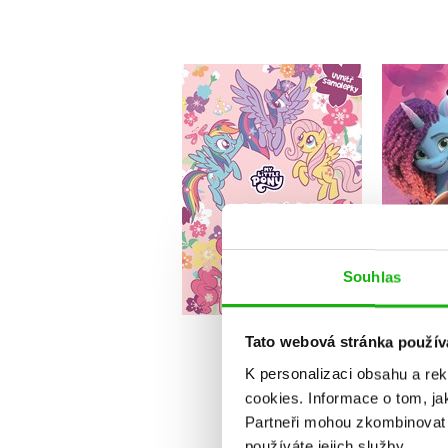
My 
My Little Pony -
Omalovánky se
s
samolepkami
Kolektiv
Do košíku
Souhlas
103 Kč
129 Kč
1
Tato webová stránka použív
K personalizaci obsahu a re
cookies.
Informace o tom, ja
Partneři mohou zkombinovat t
používáte jejich služby.