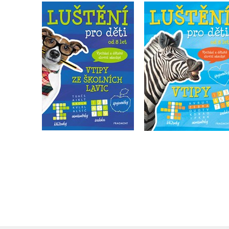
Luštění pro děti – vtipy
Luštění pro děti - vt
ze školních lavic
autora nemá
autora nemá
Do košíku
Do košíku
119 Kč
149 Kč
119 Kč
149 Kč