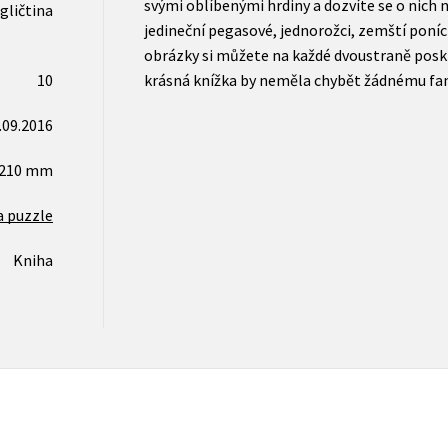
svými oblíbenými hrdiny a dozvíte se o nich n
gličtina
jedineční pegasové, jednorožci, zemští poníci
obrázky si můžete na každé dvoustraně poskl
10
krásná knížka by neměla chybět žádnému fa
.09.2016
x210 mm
a puzzle
Kniha