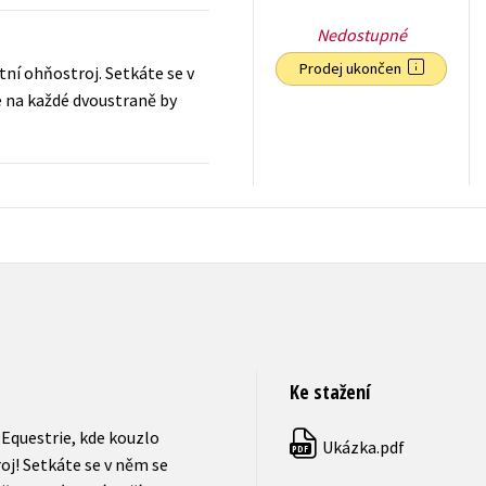
Nedostupné
Prodej ukončen
tní ohňostroj. Setkáte se v
e na každé dvoustraně by
239
Kč
s DPH
Ke stažení
Equestrie, kde kouzlo
Ukázka.pdf
PDF
roj! Setkáte se v něm se