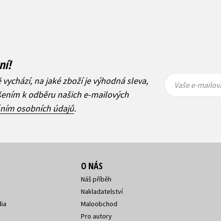
ní!
Vaše e-
Vaše e-
ě vychází, na jaké zboží je výhodná sleva,
mailová
mailová
Vaše e-mailov
adresa
adresa
ášením k odběru našich e-mailových
áním osobních údajů
.
O NÁS
Náš příběh
Nakladatelství
ia
Maloobchod
Pro autory