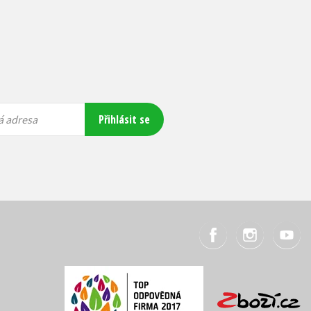
Přihlásit se
á adresa