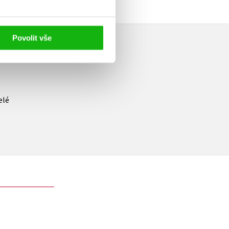
Povolit vše
elé