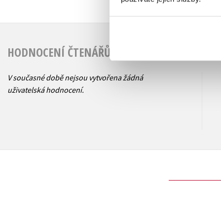
HODNOCENÍ ČTENÁŘŮ
V současné době nejsou vytvořena žádná
uživatelská hodnocení.