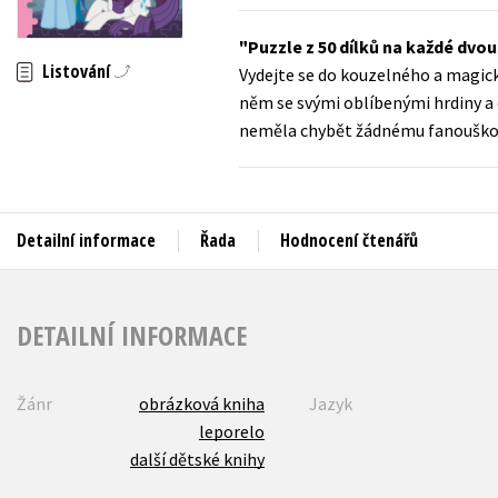
Auto - moto
Jazyky
Puzzle z 50 dílků na každé dvo
Beletrie pro děti
Listování
Vydejte se do kouzelného a magické
Kalendáře
Beletrie pro dospělé
něm se svými oblíbenými hrdiny a 
Kariéra a osobní rozvoj
neměla chybět žádnému fanouškov
Byznys a ekonomie
Komiks
Detailní informace
Řada
Hodnocení čtenářů
V
DETAILNÍ INFORMACE
Žánr
obrázková kniha
Jazyk
leporelo
další dětské knihy