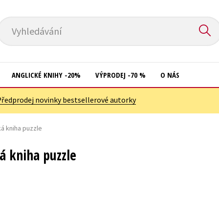
Vyhledávání
ANGLICKÉ KNIHY -20%
VÝPRODEJ -70 %
O NÁS
Předprodej novinky bestsellerové autorky
Přírodní vědy
Křížovky
Společnost, politika
ká kniha puzzle
Kuchařky
Technika a věda
New Adult
ká kniha puzzle
Učebnice
Ostatní
Umění a kultura
Počítače
Výchova a pedagogika
Poezie
Young adult