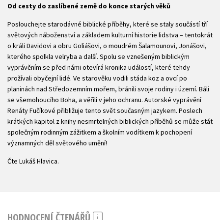
Od cesty do zaslíbené země do konce starých věků
Poslouchejte starodávné biblické příběhy, které se staly součástí tří
světových náboženství a základem kulturní historie lidstva – tentokrát
o králi Davidovi a obru Goliášovi, o moudrém Šalamounovi, Jonášovi,
kterého spolkla velryba a další. Spolu se vznešeným biblickým
vyprávěním se před námi otevírá kronika událostí, které tehdy
prožívali obyčejní lidé. Ve starověku vodili stáda koz a ovcí po
planinách nad Středozemním mořem, bránili svoje rodiny i území. Báli
se všemohoucího Boha, a věřili v jeho ochranu. Autorské vyprávění
Renáty Fučíkové přibližuje tento svět současným jazykem. Poslech
krátkých kapitol z knihy nesmrtelných biblických příběhů se může stát
společným rodinným zážitkem a školním vodítkem k pochopení
významných děl světového umění!
Čte Lukáš Hlavica.
HODNOCENÍ ČTENÁŘŮ