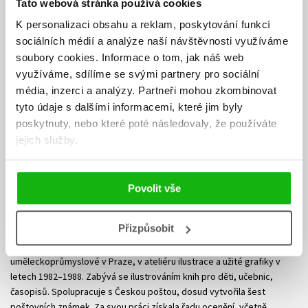
Tato webová stránka používá cookies
K personalizaci obsahu a reklam, poskytování funkcí
sociálních médií a analýze naší návštěvnosti využíváme
soubory cookies.
Informace o tom, jak náš web
využíváme, sdílíme se svými partnery pro sociální
média, inzerci a analýzy.
Partneři mohou zkombinovat
tyto údaje s dalšími informacemi, které jim byly
poskytnuty, nebo které poté následovaly, že používáte
jejich služby.
Povolit vše
Renáta Fučíková
Přizpůsobit
Renáta Fučíková patří mezi nejvýraznější současné české tvůrce
autorských knih pro děti. Studovala na Vysoké škole
uměleckoprůmyslové v Praze, v ateliéru ilustrace a užité grafiky v
letech 1982–1988. Zabývá se ilustrováním knih pro děti, učebnic,
časopisů. Spolupracuje s Českou poštou, dosud vytvořila šest
poštovních známek. Za svou práci získala řadu ocenění, včetně