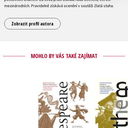
mezinárodních. Pravidelně získává ocenění v soutěži Zlatá stuha.
Zobrazit profil autora
MOHLO BY VÁS TAKÉ ZAJÍMAT
Shakespeare
Goeth
Renáta Fučíková
Renáta Fu