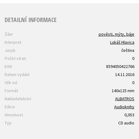
DETAILNÍ INFORMACE
Žánr
pověsti, mýty, báje
Interpret
Lukáš Hlavica
Jazyk
čeština
Počet stran
0
EAN
8594050422766
Datum vydání
14.11.2016
Věk od
0
Formát
140x125 mm
Nakladatelství
ALBATROS
Edice
Audioknihy
Hmotnost
0,053
Typ
CD audio