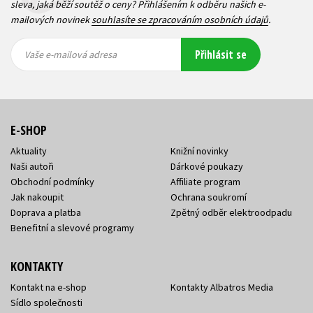
sleva, jaká běží soutěž o ceny? Přihlášením k odběru našich e-
mailových novinek
souhlasíte se zpracováním osobních údajů
.
Vaše e-
Vaše e-
Přihlásit se
mailová
mailová
Vaše e-mailová adresa
adresa
adresa
E-SHOP
Aktuality
Knižní novinky
Naši autoři
Dárkové poukazy
Obchodní podmínky
Affiliate program
Jak nakoupit
Ochrana soukromí
Doprava a platba
Zpětný odběr elektroodpadu
Benefitní a slevové programy
KONTAKTY
Kontakt na e-shop
Kontakty Albatros Media
Sídlo společnosti