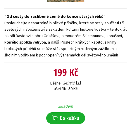
Young adult (SK)
Zahraniční literatura
Zdraví a životní styl
Od cesty do zaslíbené země do konce starých věků
Všechny tituly
Poslouchejte nesmrtelné biblické příběhy, které se staly součástí tří
světových náboženství a základem kulturní historie lidstva – tentokrát
o králi Davidovi a obru Goliášovi, o moudrém Šalamounovi, Jonášovi,
kterého spolkla velryba, a další. Poslech krátkých kapitol z knihy
biblických příběhů se může stát společným rodinným zážitkem a
školním vodítkem k pochopení významných děl světového umění!
199 Kč
249 Kč
Běžně
ušetříte 50 Kč
Skladem
Do košíku