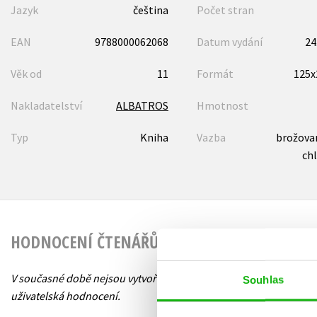
Jazyk
čeština
Počet stran
EAN
9788000062068
Datum vydání
24
Věk od
11
Formát
125
Nakladatelství
ALBATROS
Hmotnost
Typ
Kniha
Vazba
brožovan
ch
HODNOCENÍ ČTENÁŘŮ
V současné době nejsou vytvořena žádná
Souhlas
uživatelská hodnocení.