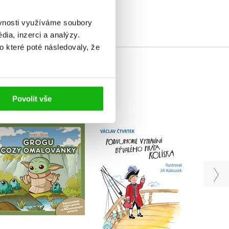
ěvnosti využíváme soubory
ia, inzerci a analýzy.
o které poté následovaly, že
Povolit vše
Star Wars -
Podivuhodné vyprávění
Mandalorian - Grogu -
bývalého piráta
Ú
COZY omalovánky
Kolíska
Kolektiv
Václav Čtvrtek