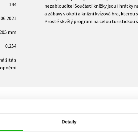
144
nezabloudíte! Součástí knížky jsou i hrátky n
a zábavy v okolí a knižní kvízová hra, kterou
.06.2021
Prostě skvělý program na celou turistickou 
x205 mm
0,254
á šitá s
lopněmi
Vaše hodnocení
Detaily
Uživatelskou recenzi mohou vkládat pouze registrovaní uživat