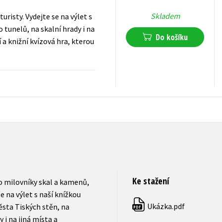
Skladem
risty. Vydejte se na výlet s
tunelů, na skalní hrady i na
Do košíku
 a knižní kvízová hra, kterou
215
Kč
s DPH
Ke stažení
o milovníky skal a kamenů,
se na výlet s naší knížkou
Ukázka.pdf
sta Tiských stěn, na
PDF
 i na jiná místa a