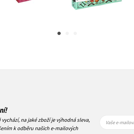
Do košíku
479 Kč
599 Kč
399 Kč
499 Kč
ní!
Vaše e-
Vaše e-
ě vychází, na jaké zboží je výhodná sleva,
mailová
mailová
Vaše e-mailov
adresa
adresa
ášením k odběru našich e-mailových