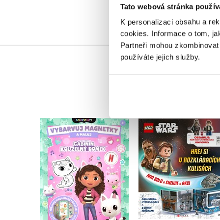
Tato webová stránka použív
K personalizaci obsahu a re
cookies.
Informace o tom, ja
Partneři mohou zkombinovat t
používáte jejich služby.
Gábinin kouzelný
LEGO® Star Wars
domek - Vybarvuj
Han Solo a Chewie 
magnetky
akci
Kolektiv
Kolektiv