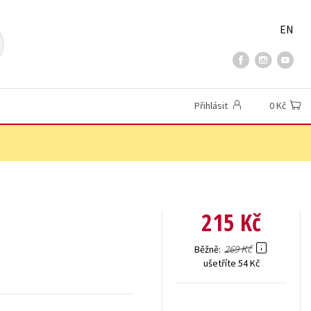
EN
Přihlásit
0 Kč
215 Kč
269 Kč
Běžně
ušetříte 54 Kč