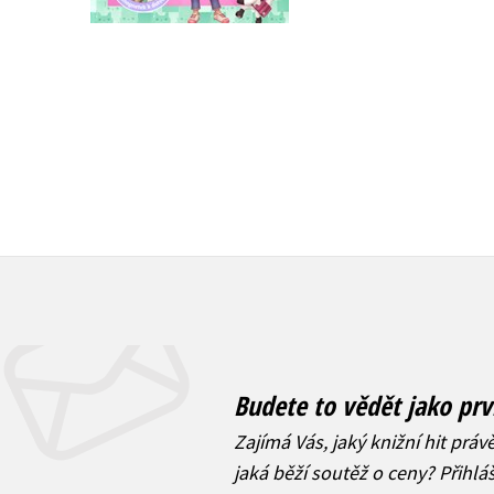
Do košíku
Do košíku
183 Kč
319 Kč
229 Kč
399 Kč
Budete to vědět jako prv
Zajímá Vás, jaký knižní hit práv
jaká běží soutěž o ceny? Přihl