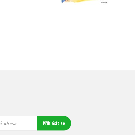
Do košíku
Do košíku
159 Kč
263 Kč
199 Kč
329 Kč
Přihlásit se
á adresa