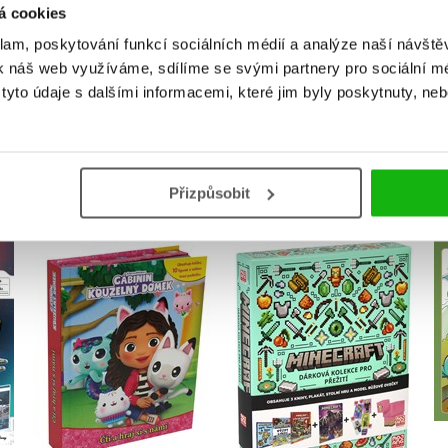
á cookies
Přihlásit
klam, poskytování funkcí sociálních médií a analýze naší návšt
k náš web využíváme, sdílíme se svými partnery pro sociální méd
yto údaje s dalšími informacemi, které jim byly poskytnuty, neb
MOHLO BY VÁS TAKÉ ZAJÍMAT
Přizpůsobit
Gábinin kouzelný
™
Minecraft - Dárková
domek - Čti a hraj si s
v
kolekce pro přežití
námi
Kolektiv
Kolektiv
Do košíku