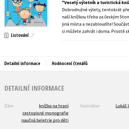
Veselý výletník a turistická kni
Auto - moto
Dobrodružné výlety, tentokrát před
Jazyky
Beletrie pro děti
naší knížkou třeba za českým Ston
Kalendáře
jiná místa a nezabloudíte! Součástí
Beletrie pro dospělé
si můžete zahrát i doma. Prostě s
Kariéra a osobní rozvoj
Listování
Byznys a ekonomie
Komiks
V
Detailní informace
Hodnocení čtenářů
DETAILNÍ INFORMACE
Žánr
knížka na hraní
Ilustrátor
Lukáš 
cestopisné monografie
naučná beletrie pro děti