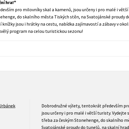
žní hra!
Populárně - naučná pro dospělé
evším pro milovníky skal a kamenů, jsou určeny i pro malé i větší tu
Young adult (SK)
Populárně - naučné pro děti
ehenge, do skalního města Tiských stěn, na Svatojánské proudy do 
Zahraniční literatura
 knížky jsou i hrátky na cestu, nabídka zajímavostí a zábavy v okolí
Předškoláci
kvělý program na celou turistickou sezonu!
Zdraví a životní styl
Příroda a zahrada
šechny tituly
Urbánek
Dobrodružné výlety, tentokrát především pr
jsou určeny i pro malé i větší turisty. Vydejte 
třeba za českým Stonehenge, do skalního mě
Svatojánské proudy do tunelů, na skalní hrady