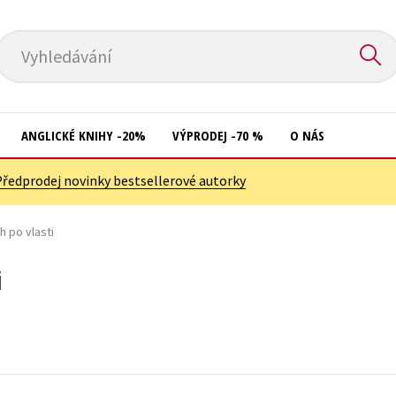
Vyhledávání
ANGLICKÉ KNIHY -20%
VÝPRODEJ -70 %
O NÁS
Předprodej novinky bestsellerové autorky
Přírodní vědy
Křížovky
Společnost, politika
h po vlasti
Kuchařky
Technika a věda
New Adult
i
Učebnice
Ostatní
Umění a kultura
Počítače
Výchova a pedagogika
Poezie
Young adult