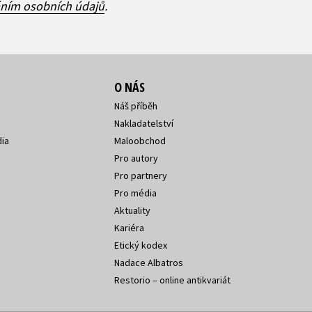
áním osobních údajů
.
O NÁS
Náš příběh
Nakladatelství
ia
Maloobchod
Pro autory
Pro partnery
Pro média
Aktuality
Kariéra
Etický kodex
Nadace Albatros
Restorio – online antikvariát