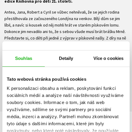
edice Knihovna pro děti 21. století.
Antea, Jana, Robert a Cyril se vůbec nehněvali, že se jejich rodina
přestěhovala ze začouzeného Londýna na venkov. Bílý dům se jim
líbil, a navíc si kousek od něj mohli hrát ve starém pískovém lomu.
Dokonce jim nevadilo ani to, že s sebou všude musí brát brášku Mrně.
Představte si, co děti při jedné z výprav v pískovně našly. Z díry na ně
vykouklo cosi něco hnědého a huňatého a tlustého. Oči to mělo na
stopkách jako hlemýžď, uši jako netopýr, tělíčko pavoučí a nožičky a
ručičky jako opička. Srst se tomu ježila jako kočce, když se chystal k
Souhlas
Detaily
Více o cookies
boji. Aby ne, když ho děti probudily z tisíciletého spánku...
Ke stažení
Tato webová stránka používá cookies
K personalizaci obsahu a reklam, poskytování funkcí
Ukázka.pdf
PDF
sociálních médií a analýze naší návštěvnosti využíváme
soubory cookies.
Informace o tom, jak náš web
využíváme, sdílíme se svými partnery pro sociální
média, inzerci a analýzy.
Partneři mohou zkombinovat
tyto údaje s dalšími informacemi, které jim byly
HODNOCENÍ ČTENÁŘŮ
poskytnuty, nebo které poté následovaly, že používáte