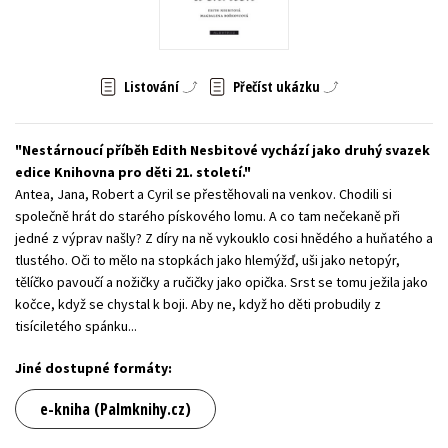
Young adult (SK)
Zahraniční literatura
Zdraví a životní styl
Všechny tituly
Listování
Přečíst ukázku
Nestárnoucí příběh Edith Nesbitové vychází jako druhý svazek
edice Knihovna pro děti 21. století.
Antea, Jana, Robert a Cyril se přestěhovali na venkov. Chodili si
společně hrát do starého pískového lomu. A co tam nečekaně při
jedné z výprav našly? Z díry na ně vykouklo cosi hnědého a huňatého a
tlustého. Oči to mělo na stopkách jako hlemýžď, uši jako netopýr,
tělíčko pavoučí a nožičky a ručičky jako opička. Srst se tomu ježila jako
kočce, když se chystal k boji. Aby ne, když ho děti probudily z
tisíciletého spánku...
Jiné dostupné formáty:
e-kniha (Palmknihy.cz)