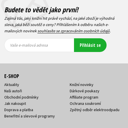
Budete to vědět jako první!
Zajímá Vás, jaký knižní hit právě vychází, na jaké zboží je výhodná
sleva, jaká běží soutěž o ceny? Přihlášením k odběru našich e-
mailových novinek
souhlasíte se zpracováním osobních údajů
.
Vaše e-
Vaše e-
Přihlásit se
mailová
mailová
Vaše e-mailová adresa
adresa
adresa
E-SHOP
Aktuality
Knižní novinky
Naši autoři
Dárkové poukazy
Obchodní podmínky
Affiliate program
Jak nakoupit
Ochrana soukromí
Doprava a platba
Zpětný odběr elektroodpadu
Benefitní a slevové programy