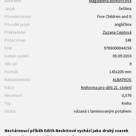
Ilustrátor
Magdalena Bořkovcová
Jazyk
čeština
Původní název
Five Children and It
Původní jazyk
angličtina
Překladatel
Zuzana Ceplová
Počet stran
248
EAN
9788000044156
Datum vydání
05.09.2016
Věk od
9
Formát
145x205 mm
Nakladatelství
ALBATROS
Edice
Knihovna pro děti 21. století
Hmotnost
0,576
Typ
Kniha
Vazba
vázaná s laminovaným potahem
Nestárnoucí příběh Edith Nesbitové vychází jako druhý svazek