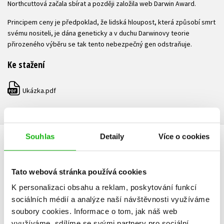
Northcuttová začala sbírat a později založila web Darwin Award.
Principem ceny je předpoklad, že lidská hloupost, která způsobí smrt
svému nositeli, je dána geneticky a v duchu Darwinovy teorie
přirozeného výběru se tak tento nebezpečný gen odstraňuje.
Ke stažení
Ukázka.pdf
PDF
Souhlas
Detaily
Více o cookies
HODNOCENÍ ČTENÁŘŮ
Tato webová stránka používá cookies
V současné době nejsou vytvořena žádná uživatelská hodnocení.
K personalizaci obsahu a reklam, poskytování funkcí
Vaše hodnocení
sociálních médií a analýze naší návštěvnosti využíváme
soubory cookies.
Informace o tom, jak náš web
Uživatelskou recenzi mohou vkládat pouze registrovaní uživatelé
využíváme, sdílíme se svými partnery pro sociální