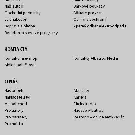
Naši autoři
Dárkové poukazy
Obchodní podmínky
Affiliate program
Jak nakoupit
Ochrana soukromí
Doprava a platba
Zpětný odběr elektroodpadu
Benefitní a slevové programy
KONTAKTY
Kontakt na e-shop
Kontakty Albatros Media
Sídlo společnosti
O NÁS
Náš příběh
Aktuality
Nakladatelství
Kariéra
Maloobchod
Etický kodex
Pro autory
Nadace Albatros
Pro partnery
Restorio – online antikvariát
Pro média