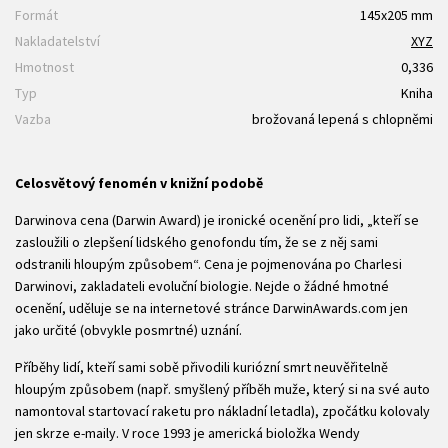
Formát
145x205 mm
Nakladatelství
XYZ
Hmotnost
0,336
Typ
Kniha
Vazba
brožovaná lepená s chlopněmi
Celosvětový fenomén v knižní podobě
Darwinova cena (Darwin Award) je ironické ocenění pro lidi, „kteří se
zasloužili o zlepšení lidského genofondu tím, že se z něj sami
odstranili hloupým způsobem“. Cena je pojmenována po Charlesi
Darwinovi, zakladateli evoluční biologie. Nejde o žádné hmotné
ocenění, uděluje se na internetové stránce DarwinAwards.com jen
jako určité (obvykle posmrtné) uznání.
Příběhy lidí, kteří sami sobě přivodili kuriózní smrt neuvěřitelně
hloupým způsobem (např. smyšlený příběh muže, který si na své auto
namontoval startovací raketu pro nákladní letadla), zpočátku kolovaly
jen skrze e-maily. V roce 1993 je americká bioložka Wendy