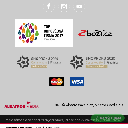
2026 © Albatrosmedia.cz, Albatros Media a.s.
NAPIŠTE NÁM
Podle zákona o evidenci tržeb je prodávající povinen vystavit kupujícímu účtenku.
Zároveň je povinen zaevidovat přijatou tržbu u správce daně on-line; v případě
technického výpadku pak nejpozději do 48 hodin. Uvedené se týká pouze případů