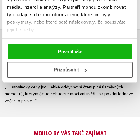
média, inzerci a analýzy.
Partneři mohou zkombinovat
Přihlásit
tyto údaje s dalšími informacemi, které jim byly
poskytnuty, nebo které poté následovaly, že používáte
jejich služby.
RECENZE
Povolit vše
03.01.2017
blesk.cz - Zábavný výběr bizarních úmrtí
Přizpůsobit
hlupáků
„…Darwinovy ceny jsou lehké oddychové čtení plné úsměvných
momentů, kterým často nebudete moci ani uvěřit. Na pozdní lednový
večer to pravé...“
MOHLO BY VÁS TAKÉ ZAJÍMAT