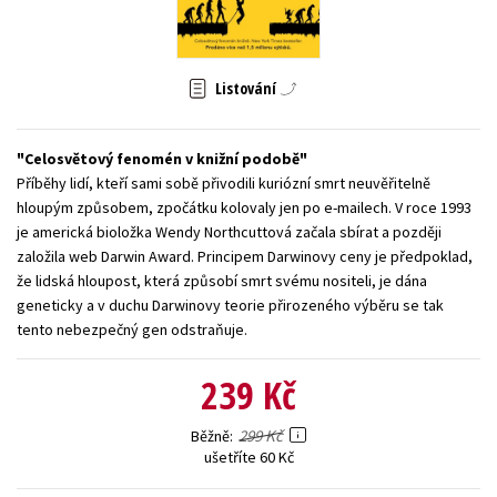
Young adult (SK)
Zahraniční literatura
Zdraví a životní styl
Všechny tituly
Listování
Celosvětový fenomén v knižní podobě
Příběhy lidí, kteří sami sobě přivodili kuriózní smrt neuvěřitelně
hloupým způsobem, zpočátku kolovaly jen po e-mailech. V roce 1993
je americká bioložka Wendy Northcuttová začala sbírat a později
založila web Darwin Award. Principem Darwinovy ceny je předpoklad,
že lidská hloupost, která způsobí smrt svému nositeli, je dána
geneticky a v duchu Darwinovy teorie přirozeného výběru se tak
tento nebezpečný gen odstraňuje.
239 Kč
299 Kč
Běžně
ušetříte 60 Kč