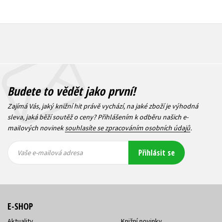
Budete to vědět jako první!
Zajímá Vás, jaký knižní hit právě vychází, na jaké zboží je výhodná
sleva, jaká běží soutěž o ceny? Přihlášením k odběru našich e-
mailových novinek
souhlasíte se zpracováním osobních údajů
.
Vaše e-
Vaše e-
Přihlásit se
mailová
mailová
Vaše e-mailová adresa
adresa
adresa
E-SHOP
Aktuality
Knižní novinky