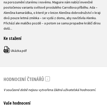
na porozumění starému i novému. Maguire nám nabízí invenčně
pootočenou variantu světově proslulého Carrollova příběhu. Ada –
Alenčina kamarádka, o které je v knize Alenčina dobrodružství v kraji
divů pouze letmá zmínka – se vydá z domu, aby navštívila Alenku.
Přichází ale maličko pozdě – a potom se sama propadne králičí dírou
dolů...
Ke stažení
Ukázka.pdf
PDF
HODNOCENÍ ČTENÁŘŮ
V současné době nejsou vytvořena žádná uživatelská hodnocení.
Vaše hodnocení