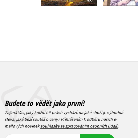
Budete to vědět jako první!
Zajímá Vás, jaký knižní hit právě vychází, na jaké zboží je výhodná
sleva, jaká běží soutěž o ceny? Přihlášením k odběru našich e-
mailových novinek
souhlasíte se zpracováním osobních údajů
.
Vaše e-
Vaše e-