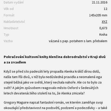
Datum vydání
21.11.2016
Věk od
12
Formát
145x205 mm
Nakladatelství
XYZ
Hmotnost
0,673
Typ
Kniha
Vazba
vázaná s pap. potahem s lam. přebalem
Pokračování kultovní knihy Alenčina dobrodružství v Kraji divů
a za zrcadlem
Když se před sto padesáti lety propadla Alenka králičí dírou dolů,
našla tam říši divů, v níž byla nedůsledná pravidla a neomalená ega
stejně běžná jako ve světě, který nechala nahoře. Ale co to bylo za
svět? A jakým způsobem reagovalo město Oxford v šedesátých
letech devatenáctého století na to, že Alenka zmizela?
Gregory Maguire napsal fantaskní román, ve kterém zaměřuje svoji
okouzlující představivost na podsvětí, podzemí a podezdívky – a také