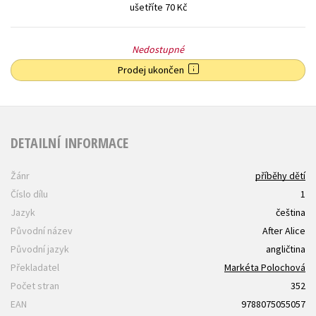
ušetříte 70 Kč
Nedostupné
Prodej ukončen
DETAILNÍ INFORMACE
Žánr
příběhy dětí
Číslo dílu
1
Jazyk
čeština
Původní název
After Alice
Původní jazyk
angličtina
Překladatel
Markéta Polochová
Počet stran
352
EAN
9788075055057