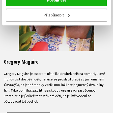
Povolit vše
Přizpůsobit
Gregory Maguire
Gregory Maguire je autorem několika desítek knih na pomezí, které
mohou číst dospělí i děti, nejvíce se proslavil právě svým románem
Čarodějka
, na jehož motivy vznikl muzikál i stejnojmenný dvoudílný
film. Také pomáhal založit neziskovou organizaci zasvěcenou
literatuře a její důležitosti v životě dětí, na jejímž vedení se
pětadvacet let podílel.