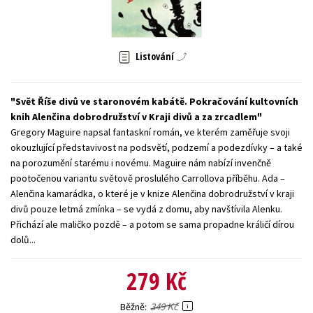
Young adult (SK)
Zahraniční literatura
Zdraví a životní styl
Všechny tituly
Listování
Svět Říše divů ve staronovém kabátě. Pokračování kultovních
knih Alenčina dobrodružství v Kraji divů a za zrcadlem
Gregory Maguire napsal fantaskní román, ve kterém zaměřuje svoji
okouzlující představivost na podsvětí, podzemí a podezdívky – a také
na porozumění starému i novému. Maguire nám nabízí invenčně
pootočenou variantu světově proslulého Carrollova příběhu. Ada –
Alenčina kamarádka, o které je v knize Alenčina dobrodružství v kraji
divů pouze letmá zmínka – se vydá z domu, aby navštívila Alenku.
Přichází ale maličko pozdě – a potom se sama propadne králičí dírou
dolů...
279 Kč
349 Kč
Běžně