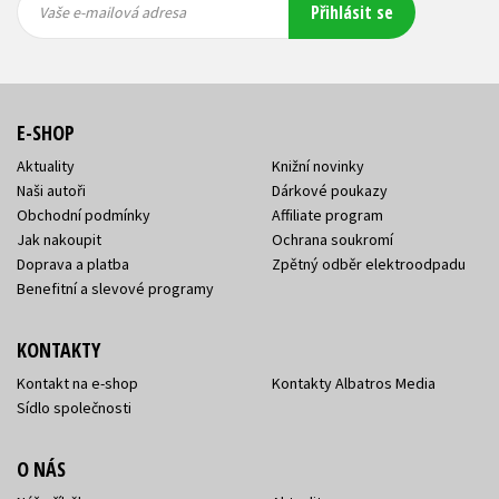
Přihlásit se
mailová
mailová
Vaše e-mailová adresa
adresa
adresa
E-SHOP
Aktuality
Knižní novinky
Naši autoři
Dárkové poukazy
Obchodní podmínky
Affiliate program
Jak nakoupit
Ochrana soukromí
Doprava a platba
Zpětný odběr elektroodpadu
Benefitní a slevové programy
KONTAKTY
Kontakt na e-shop
Kontakty Albatros Media
Sídlo společnosti
O NÁS