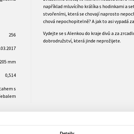
například mluvícího králíka s hodinkami a se
stvořeními, která se chovají naprosto nepoc
chová nepochopitelně? A jak to asi vypadá z
Vydejte se s Alenkou do kraje divů a za zrcadlo
256
dobrodružství, která jinde neprožijete.
.03.2017
x205 mm
0,514
otahem s
řebalem
Detaily