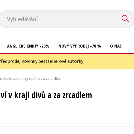
Vyhledávání
ANGLICKÉ KNIHY -20%
NOVÝ VÝPRODEJ -70 %
O NÁS
Předprodej novinky bestsellerové autorky
Přírodní vědy
Křížovky
Společnost, politika
odružství v kraji divů a za zrcadlem
Kuchařky
Technika a věda
New Adult
í v kraji divů a za zrcadlem
Učebnice
Ostatní
Umění a kultura
Počítače
Výchova a pedagogika
Poezie
Young adult