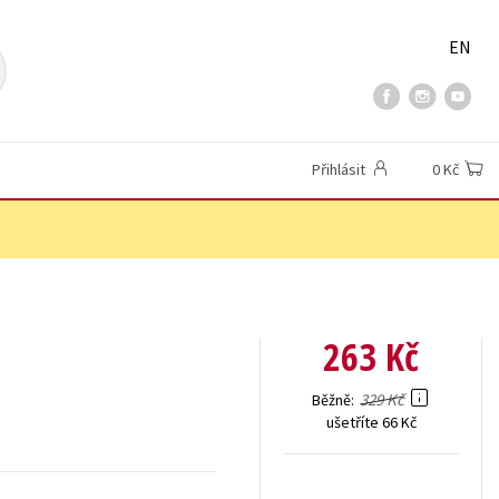
EN
Přihlásit
0 Kč
263 Kč
329 Kč
Běžně
ušetříte 66 Kč