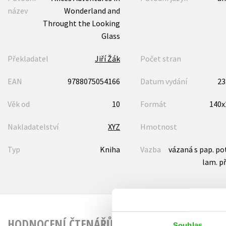
název
Wonderland and
Throught the Looking
Glass
Překladatel
Jiří Žák
Počet stran
EAN
9788075054166
Datum vydání
23
Věk od
10
Formát
140
Nakladatelství
XYZ
Hmotnost
Typ
Kniha
Vazba
vázaná s pap. p
lam. p
HODNOCENÍ ČTENÁŘŮ
Souhlas