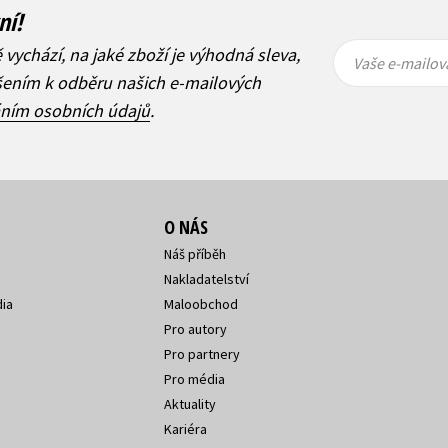
ní!
Vaše e-
Vaše e-
ě vychází, na jaké zboží je výhodná sleva,
mailová
mailová
Vaše e-mailov
adresa
adresa
ášením k odběru našich e-mailových
áním osobních údajů
.
O NÁS
Náš příběh
Nakladatelství
ia
Maloobchod
Pro autory
Pro partnery
Pro média
Aktuality
Kariéra