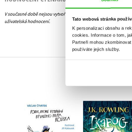
V současné době nejsou vytvořena žádná
Tato webová stránka použív
uživatelská hodnocení.
K personalizaci obsahu a re
cookies.
Informace o tom, ja
Partneři mohou zkombinovat t
používáte jejich služby.
Podivuhodné vyprávění
Ikabog s ilustrace
bývalého piráta
Bena Mantla
Kolíska
J.K. Rowling
Václav Čtvrtek