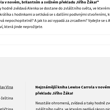
la v novém, brilantním a svižném překladu Jiřího Žáka!
Populárně - naučná pro dospělé
 hodně zvědavá Alenka se dostane do zvláštního světa, ve kterém 
Young adult (SK)
Populárně - naučné pro děti
králíka s hodinkami a setkává se s dalšími podivnými stvořeními, k
Zahraniční literatura
á nepochopitelně? A jak to asi vypadá za zrcadlem? Vydejte se s A
Předškoláci
ví, která jinde neprožijete.
Zdraví a životní styl
Příroda a zahrada
šechny tituly
lav Vlna
Nejznámější kniha Lewise Carrola v novém
překladu Jiřího Žáka!
čeština
Neustále ohromená, zvídavá a taky hodně zv
gličtina
zvláštního světa, ve kterém nedává skoro ni