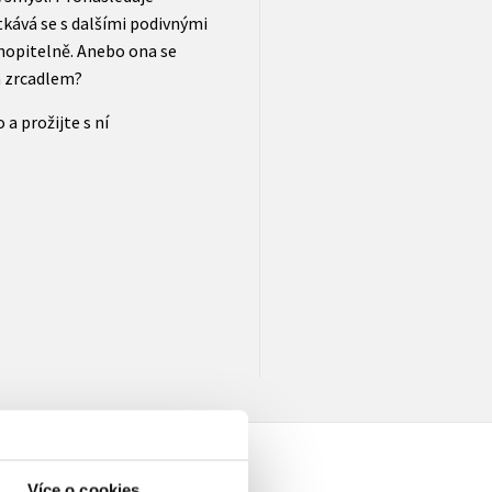
tkává se s dalšími podivnými
hopitelně. Anebo ona se
a zrcadlem?
 a prožijte s ní
Více o cookies