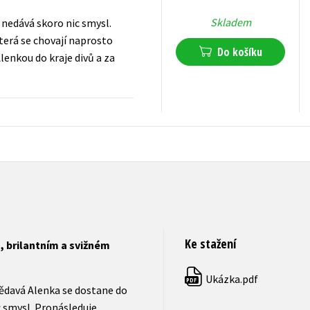
Skladem
nedává skoro nic smysl.
terá se chovají naprosto
Do košíku
lenkou do kraje divů a za
263
Kč
s DPH
Ke stažení
, brilantním a svižném
Ukázka.pdf
PDF
ědavá Alenka se dostane do
c smysl. Pronásleduje