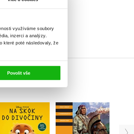
elé
ěvnosti využíváme soubory
ia, inzerci a analýzy.
o které poté následovaly, že
Povolit vše
Gerd
Na skok do divočiny -
Old Surehand - Ve
Pohádkový román
Skalistých horách
Kolektiv
Karl May
,
Karel Jordán