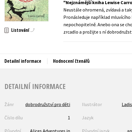
Nejznámější kniha Lewise Carro
Auto - moto
Neustále ohromená, zvídavá a taky
Jazyky
Beletrie pro děti
Pronásleduje například mluvícího 
Kalendáře
nepochopitelně. Anebo ona se chov
Beletrie pro dospělé
Listování
zrcadlo a prožijte s ní dobrodružst
Kariéra a osobní rozvoj
Byznys a ekonomie
Komiks
Detailní informace
Hodnocení čtenářů
V
DETAILNÍ INFORMACE
Žánr
dobrodružství pro děti
Ilustrátor
Ladis
Číslo dílu
1
Jazyk
Původní
Alices Adventures in
Původní jazyk
an