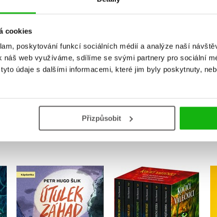
Vaše hodnocení
á cookies
Uživatelskou recenzi mohou vkládat pouze registrovaní uživat
klam, poskytování funkcí sociálních médií a analýze naší návšt
k náš web využíváme, sdílíme se svými partnery pro sociální méd
Přihlásit
yto údaje s dalšími informacemi, které jim byly poskytnuty, neb
Přizpůsobit
MOHLO BY VÁS TAKÉ ZAJÍMAT
mi
Útulek záhad
Kočičí válečníci: BOX 1-6
Petr Hugo Šlik
Erin Hunterová