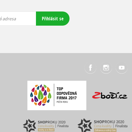
Přihlásit se
á adresa