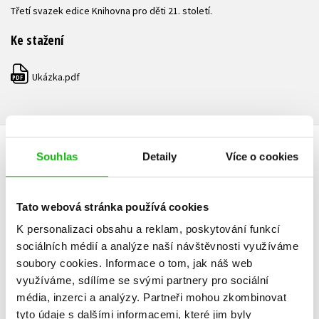
Třetí svazek edice Knihovna pro děti 21. století.
Ke stažení
Ukázka.pdf
PDF
Souhlas
Detaily
Více o cookies
HODNOCENÍ ČTENÁŘŮ
V současné době nejsou vytvořena žádná uživatelská hodnocení.
Tato webová stránka používá cookies
K personalizaci obsahu a reklam, poskytování funkcí
Vaše hodnocení
sociálních médií a analýze naší návštěvnosti využíváme
Uživatelskou recenzi mohou vkládat pouze registrovaní uživatelé
soubory cookies.
Informace o tom, jak náš web
využíváme, sdílíme se svými partnery pro sociální
Přihlásit
média, inzerci a analýzy.
Partneři mohou zkombinovat
tyto údaje s dalšími informacemi, které jim byly