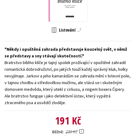
Young adult (SK)
Zahraniční literatura
Zdraví a životní styl
Všechny tituly
Listování
Někdy i opuštěná zahrada představuje kouzelný svět, v němž
se představy a sny stávají skutečností.
Bratrstvo bílého klíče je tajný spolek prožívající v opuštěné zahradě
romantická dobrodružství, po jakých touží každý správný kluk, holky
nevyjímaje. Jarkovi a jeho kamarádům se zahrada mění v bitevní pole,
v tajnou chodbu a středověkou mučírnu, ale stává se i skutečným
domovem medvěda, který utekl z cirkusu, a ringem boxera Čipery.
Ale bratrstvo funguje i jako detektivní ústav, který vypátrá
ztraceného psa a usvědčí zloděje.
191 Kč
239 Kč
Běžně