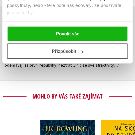
poskytnuty, nebo které poté následovaly, že používáte
jejich služby.
RECENZE
Povolit vše
05.01.2017
iliteratura.cz - Bratrstvo bílého klíče
Přizpůsobit
„…Kniha Františka Langera o partě pražských kluků je dnes již klasický
román pro děti a mládež. Ačkoliv se příběhy kluků z Vinohrad
odehrávají za první republiky, neztratily nic ze své atraktivity…“
MOHLO BY VÁS TAKÉ ZAJÍMAT
Ikabog s ilustracemi
Na skok do 
Bena Mantla