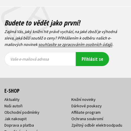
Budete to vědět jako první!
Zajímá Vás, jaký knižní hit právě vychází, na jaké zboží je výhodná
sleva, jaká běží soutěž o ceny? Přihlášením k odběru našich e-
mailových novinek
souhlasíte se zpracováním osobních údajů
.
Vaše e-
Vaše e-
Přihlásit se
mailová
mailová
Vaše e-mailová adresa
adresa
adresa
E-SHOP
Aktuality
Knižní novinky
Naši autoři
Dárkové poukazy
Obchodní podmínky
Affiliate program
Jak nakoupit
Ochrana soukromí
Doprava a platba
Zpětný odběr elektroodpadu