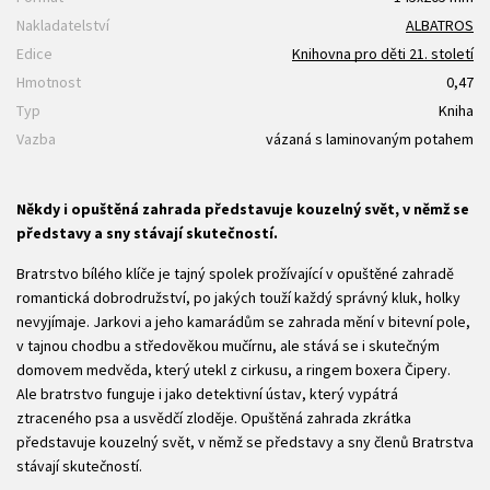
Nakladatelství
ALBATROS
Edice
Knihovna pro děti 21. století
Hmotnost
0,47
Typ
Kniha
Vazba
vázaná s laminovaným potahem
Někdy i opuštěná zahrada představuje kouzelný svět, v němž se
představy a sny stávají skutečností.
Bratrstvo bílého klíče je tajný spolek prožívající v opuštěné zahradě
romantická dobrodružství, po jakých touží každý správný kluk, holky
nevyjímaje. Jarkovi a jeho kamarádům se zahrada mění v bitevní pole,
v tajnou chodbu a středověkou mučírnu, ale stává se i skutečným
domovem medvěda, který utekl z cirkusu, a ringem boxera Čipery.
Ale bratrstvo funguje i jako detektivní ústav, který vypátrá
ztraceného psa a usvědčí zloděje. Opuštěná zahrada zkrátka
představuje kouzelný svět, v němž se představy a sny členů Bratrstva
stávají skutečností.