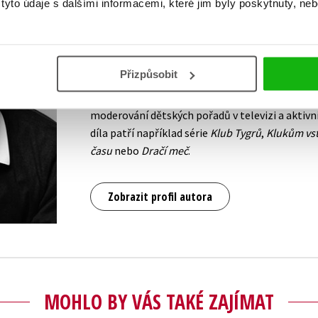
yto údaje s dalšími informacemi, které jim byly poskytnuty, neb
Rakouský spisovatel Thomas Brezina se narodil v
Londýně. Ve svém rodném Rakousku byl dvakrát
pravděpodobně jedním z nejproduktivnějších sp
Přizpůsobit
věnuje literatuře pro děti. Jeho knížky byly přel
jazyků. Kromě psaní knih se věnuje také psaní d
moderování dětských pořadů v televizi a aktivní
díla patří například série
Klub Tygrů
,
Klukům vs
času
nebo
Dračí meč
.
Zobrazit profil autora
MOHLO BY VÁS TAKÉ ZAJÍMAT