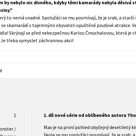
by nebylo nic divného, kdyby těmi kamarády nebyla děsivá stra
Populárně - naučná pro dospělé
ziny.
Young adult (SK)
Populárně - naučné pro děti
terý to nemá snadné. Spolužáci se mu posmívají, že je srab, a starš
Zahraniční literatura
yž se skamarádí s tajemnými obyvateli opuštěné pouťové atrakce. 
Předškoláci
dla! Skrývají se před nebezpečnou Karlou Čmuchalovou, která je ch
Zdraví a životní styl
Příroda a zahrada
 Je třeba vymyslet záchrannou akci!
šechny tituly
r
1
1. díl nové série od oblíbeného autora Th
Max je na první pohled obyčejný desetiletý k
onster /
škole se mu spolužáci posmívají, že je srab, 