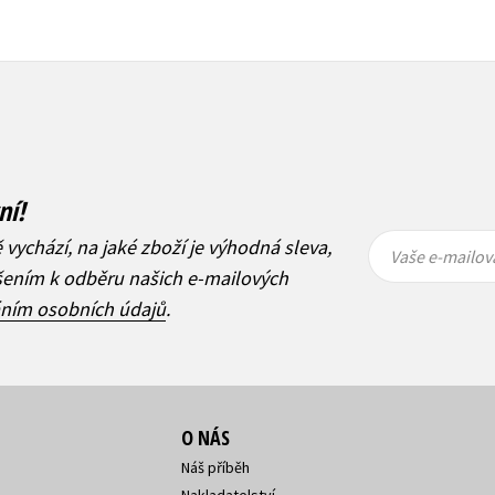
ní!
Vaše e-
Vaše e-
ě vychází, na jaké zboží je výhodná sleva,
mailová
mailová
Vaše e-mailov
adresa
adresa
ášením k odběru našich e-mailových
áním osobních údajů
.
O NÁS
Náš příběh
Nakladatelství