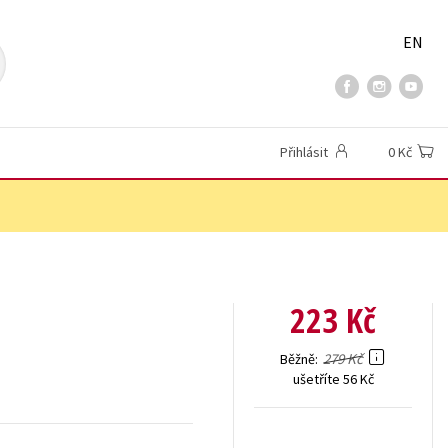
EN
Přihlásit
0 Kč
223 Kč
279 Kč
Běžně
ušetříte 56 Kč