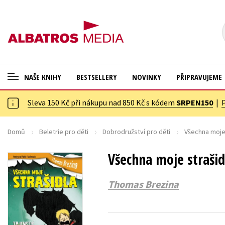
NAŠE KNIHY
BESTSELLERY
NOVINKY
PŘIPRAVUJEME
Sleva 150 Kč při nákupu nad 850 Kč s kódem
SRPEN150
|
ANGLICKÉ KNIHY -20 %
Cestování
VÝPRODEJ -70 %
Dárkové publikace
Domů
Beletrie pro děti
Dobrodružství pro děti
Všechna moje 
KNIHY S DÁRKEM
Dárkové zboží
Všechna moje strašid
ASTERIX S DÁRKEM
Digitální fotografie
Thomas Brezina
🎁DÁRKOVÉ PUBLIKACE
Esoterika a duchovní svět
✉️ DÁRKOVÉ POUKAZY
Historie a military
Hobby