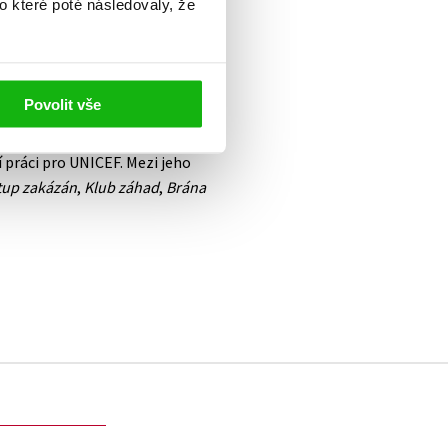
o které poté následovaly, že
e Vídni, ale žije převážně v
 zvolen spisovatelem roku. Je
isovatelů na světě, který se
Povolit vše
oženy do více než třiceti
ivadelních her a scénářů,
 práci pro UNICEF. Mezi jeho
tup zakázán
,
Klub záhad
,
Brána