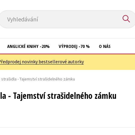
Vyhledávání
ANGLICKÉ KNIHY -20%
VÝPRODEJ -70 %
O NÁS
Předprodej novinky bestsellerové autorky
Přírodní vědy
Křížovky
Společnost, politika
strašidla - Tajemství strašidelného zámku
Kuchařky
Technika a věda
New Adult
la - Tajemství strašidelného zámku
Učebnice
Ostatní
Umění a kultura
Počítače
Výchova a pedagogika
Poezie
Young adult