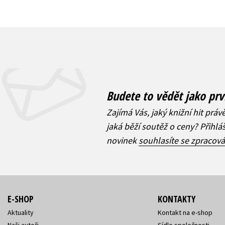
Budete to vědět jako prv
Zajímá Vás, jaký knižní hit práv
jaká běží soutěž o ceny? Přihl
novinek
souhlasíte se zpracov
E-SHOP
KONTAKTY
Aktuality
Kontakt na e-shop
Naši autoři
Sídlo společnosti