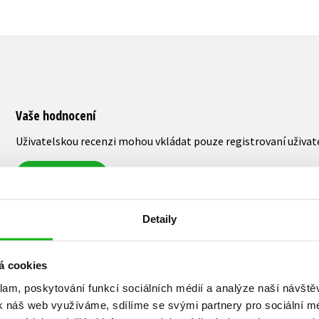
Vaše hodnocení
Uživatelskou recenzi mohou vkládat pouze registrovaní uživat
Přihlásit
Detaily
AUTOR KNIHY
á cookies
klam, poskytování funkcí sociálních médií a analýze naší návšt
k náš web využíváme, sdílíme se svými partnery pro sociální méd
Thomas Brezina