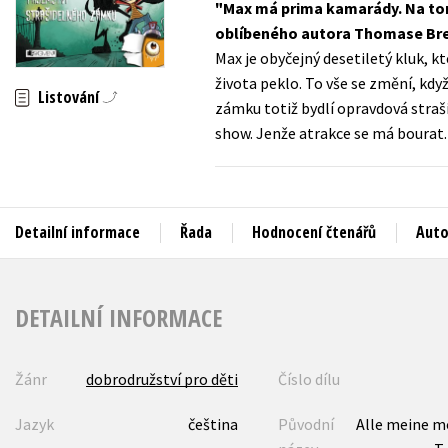
Max má prima kamarády. Na tom 
Auto - moto
oblíbeného autora Thomase Bre
Jazyky
Beletrie pro děti
Max je obyčejný desetiletý kluk, k
Kalendáře
života peklo. To vše se změní, kd
Beletrie pro dospělé
Listování
zámku totiž bydlí opravdová straši
Kariéra a osobní rozvoj
Byznys a ekonomie
show. Jenže atrakce se má bourat.
Komiks
V
Detailní informace
Řada
Hodnocení čtenářů
Auto
DETAILNÍ INFORMACE
Žánr
dobrodružství pro děti
Číslo dílu
Jazyk
čeština
Původní
Alle meine m