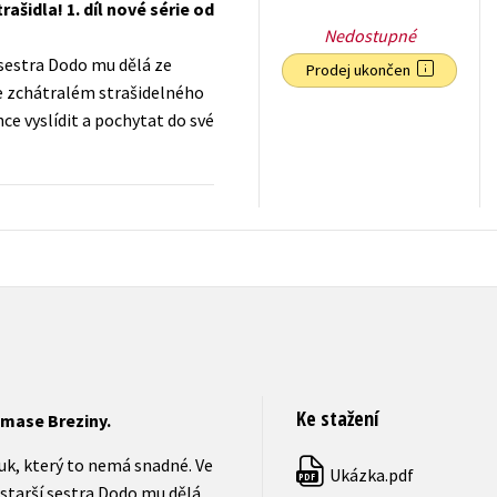
šidla! 1. díl nové série od
Nedostupné
í sestra Dodo mu dělá ze
Prodej ukončen
Ve zchátralém strašidelného
ce vyslídit a pochytat do své
223
Kč
s DPH
Ke stažení
omase Breziny.
luk, který to nemá snadné. Ve
Ukázka.pdf
PDF
a starší sestra Dodo mu dělá