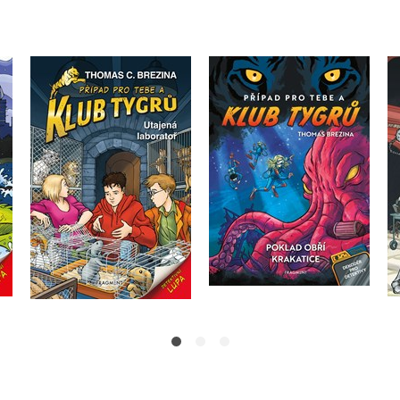
 z
Klub Tygrů - Utajená
Klub Tygrů: Poklad obří
laboratoř
krakatice
Thomas Brezina
Thomas Brezina
Do košíku
Do košíku
199 Kč
249 Kč
199 Kč
249 Kč