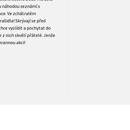
rou náhodou seznámí s
kce. Ve zchátralém
ašidla! Skrývají se před
ce vyslídit a pochytat do
 z nich skvělí přátelé. Jenže
hrannou akci!