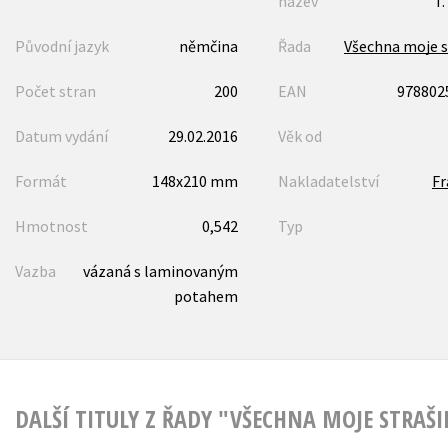
název
T.
Původní jazyk
němčina
Řada
Všechna moje s
Počet stran
200
EAN
978802
Datum vydání
29.02.2016
Věk od
Formát
148x210 mm
Nakladatelství
F
Hmotnost
0,542
Typ
Vazba
vázaná s laminovaným
potahem
DALŠÍ TITULY Z ŘADY "VŠECHNA MOJE STRAŠI