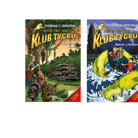
Klub Tygrů - Netvor
Klub Tygrů - Ďábelský
hlubin
parník
Thomas Brezina
Thomas Brezina
Do košíku
Do košíku
199 Kč
249 Kč
199 Kč
249 Kč