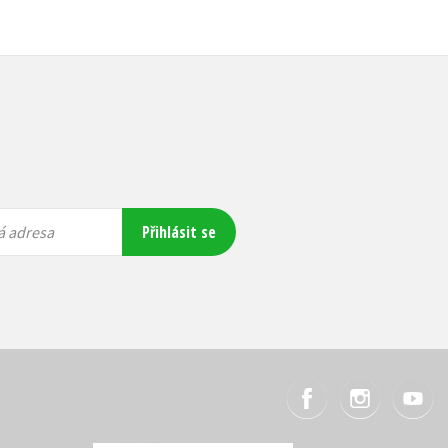
Přihlásit se
á adresa