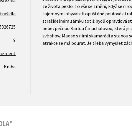
 Brezina
ze života peklo. To vše se změní, když se či
trašidla
tajemnými obyvateli opuštěné pouťové atra
strašidelném zámku totiž bydlí opravdová str
5326725
nebezpečnou Karlou Čmuchalovou, která je ch
své show. Max se s nimi skamarádí a stanou se
9
atrakce se má bourat. Je třeba vymyslet zác
ragment
Kniha
DLA"