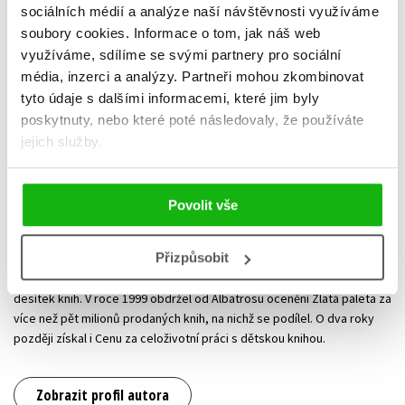
sociálních médií a analýze naší návštěvnosti využíváme
Zdeněk Miler
soubory cookies.
Informace o tom, jak náš web
využíváme, sdílíme se svými partnery pro sociální
V mládí musel kvůli válce přerušit studium VŠUP a koncem roku 1941
média, inzerci a analýzy.
Partneři mohou zkombinovat
nastoupit jako výtvarník do ateliérů kresleného filmu ve Zlíně. Po
tyto údaje s dalšími informacemi, které jim byly
osvobození dokončil školu a přešel do studia Bratři v triku, které v
Praze vedl Jiří Trnka. Klíčovým se v Milerově kariéře stal rok 1954, kdy
poskytnuty, nebo které poté následovaly, že používáte
dostal zakázku na film o výrobě plátěné košilky. Vybral si postavičku
jejich služby.
krtka, protože s tímto zvířátkem ještě nepracoval Disney. Animovaný
film
Jak Krtek ke kalhotkám přišel
slavil obrovský úspěch a z
filmového festivalu v Benátkách přivezl hlavní cenu. Právě v 50. letech
Povolit vše
se Zdeněk Miler začal systematicky věnovat ilustrování a zaměřil se
na tvorbu pro děti. Vedle ilustrací řady knih vytvořil i velké množství
Přizpůsobit
leporel a omalovánek. Svoji ilustrátorskou činnost spojil s
nakladatelstvím Albatros, pro které postupně ilustroval několik
desítek knih. V roce 1999 obdržel od Albatrosu ocenění Zlatá paleta za
více než pět milionů prodaných knih, na nichž se podílel. O dva roky
později získal i Cenu za celoživotní práci s dětskou knihou.
Zobrazit profil autora