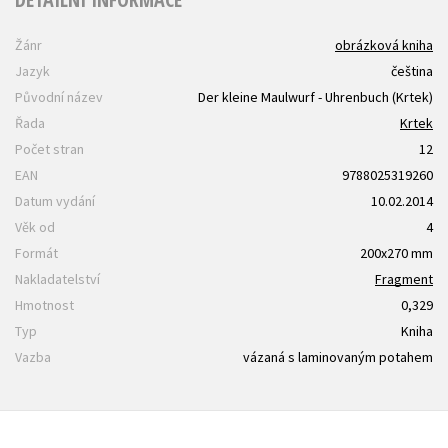
Žánr
obrázková kniha
Jazyk
čeština
Původní název
Der kleine Maulwurf - Uhrenbuch (Krtek)
Řada
Krtek
Počet stran
12
EAN
9788025319260
Datum vydání
10.02.2014
Věk od
4
Formát
200x270 mm
Nakladatelství
Fragment
Hmotnost
0,329
Typ
Kniha
Vazba
vázaná s laminovaným potahem