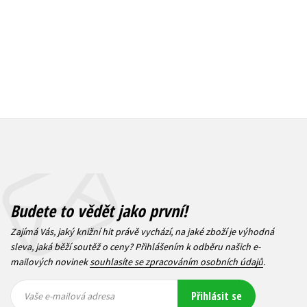
Budete to vědět jako první!
Zajímá Vás, jaký knižní hit právě vychází, na jaké zboží je výhodná
sleva, jaká běží soutěž o ceny? Přihlášením k odběru našich e-
mailových novinek
souhlasíte se zpracováním osobních údajů
.
Vaše e-
Vaše e-
Přihlásit se
mailová
mailová
Vaše e-mailová adresa
adresa
adresa