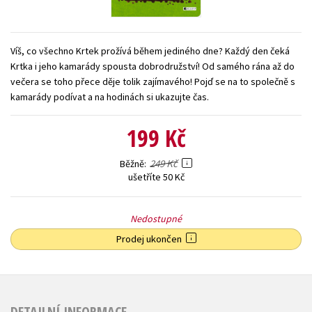
Young adult (SK)
Zahraniční literatura
Zdraví a životní styl
Víš, co všechno Krtek prožívá během jediného dne? Každý den čeká
Všechny tituly
Krtka i jeho kamarády spousta dobrodružství! Od samého rána až do
večera se toho přece děje tolik zajímavého! Pojď se na to společně s
kamarády podívat a na hodinách si ukazujte čas.
199 Kč
249 Kč
Běžně
ušetříte 50 Kč
Nedostupné
Prodej ukončen
DETAILNÍ INFORMACE