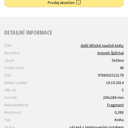
Prodej ukončen
DETAILNÍ INFORMACE
Žánr
další dětské naučné knihy
Ilustrátor
Antonín Šplíchal
Jazyk
čeština
Počet stran
48
EAN
9788025322178
Datum vydání
16.10.2014
Věk od
5
Formát
205x288 mm
Nakladatelství
Fragment
Hmotnost
0,388
Typ
Kniha
Vazba
vázaná s laminovaným potahem