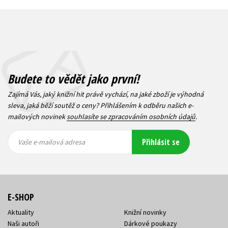
Budete to vědět jako první!
Zajímá Vás, jaký knižní hit právě vychází, na jaké zboží je výhodná
sleva, jaká běží soutěž o ceny? Přihlášením k odběru našich e-
mailových novinek
souhlasíte se zpracováním osobních údajů
.
Vaše e-
Vaše e-
Přihlásit se
mailová
mailová
Vaše e-mailová adresa
adresa
adresa
E-SHOP
Aktuality
Knižní novinky
Naši autoři
Dárkové poukazy