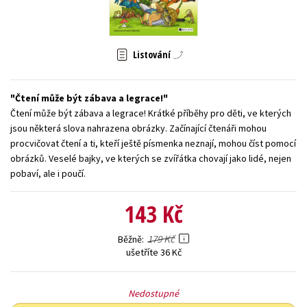
Young adult (SK)
Zahraniční literatura
Zdraví a životní styl
Všechny tituly
Listování
Čtení může být zábava a legrace!
Čtení může být zábava a legrace! Krátké příběhy pro děti, ve kterých
jsou některá slova nahrazena obrázky. Začínající čtenáři mohou
procvičovat čtení a ti, kteří ještě písmenka neznají, mohou číst pomocí
obrázků. Veselé bajky, ve kterých se zvířátka chovají jako lidé, nejen
pobaví, ale i poučí.
143 Kč
179 Kč
Běžně
ušetříte 36 Kč
Nedostupné