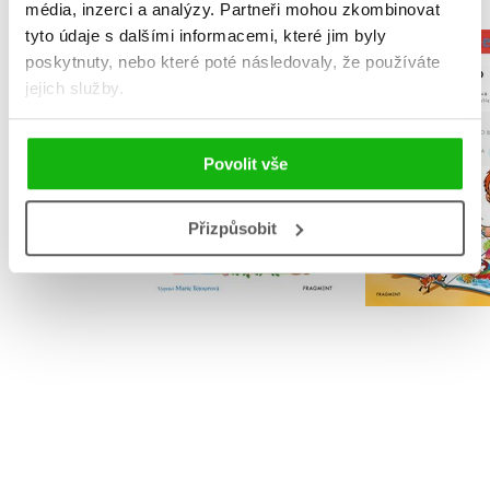
média, inzerci a analýzy.
Partneři mohou zkombinovat
tyto údaje s dalšími informacemi, které jim byly
Čteme s obr
poskytnuty, nebo které poté následovaly, že používáte
Moje první pohádky
pohádky do
jejich služby.
Tetourová Marie
Tetourová
Povolit vše
Přizpůsobit
Do košíku
Do košík
215 Kč
269 Kč
199 Kč
2