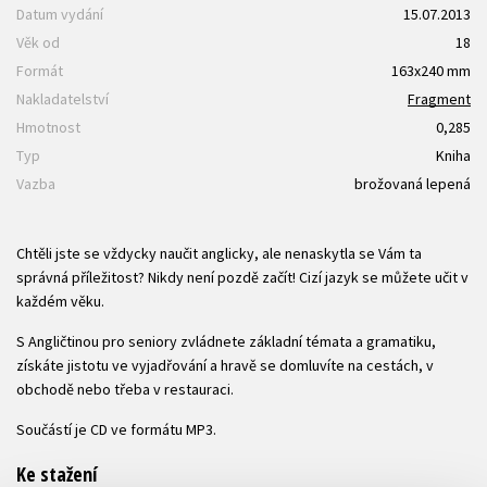
Datum vydání
15.07.2013
Věk od
18
Formát
163x240 mm
Nakladatelství
Fragment
Hmotnost
0,285
Typ
Kniha
Vazba
brožovaná lepená
Chtěli jste se vždycky naučit anglicky, ale nenaskytla se Vám ta
správná příležitost? Nikdy není pozdě začít! Cizí jazyk se můžete učit v
každém věku.
S Angličtinou pro seniory zvládnete základní témata a gramatiku,
získáte jistotu ve vyjadřování a hravě se domluvíte na cestách, v
obchodě nebo třeba v restauraci.
Součástí je CD ve formátu MP3.
Ke stažení