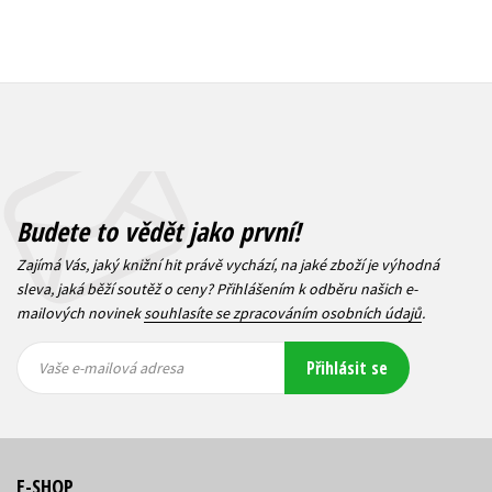
Budete to vědět jako první!
Zajímá Vás, jaký knižní hit právě vychází, na jaké zboží je výhodná
sleva, jaká běží soutěž o ceny? Přihlášením k odběru našich e-
mailových novinek
souhlasíte se zpracováním osobních údajů
.
Vaše e-
Vaše e-
Přihlásit se
mailová
mailová
Vaše e-mailová adresa
adresa
adresa
E-SHOP