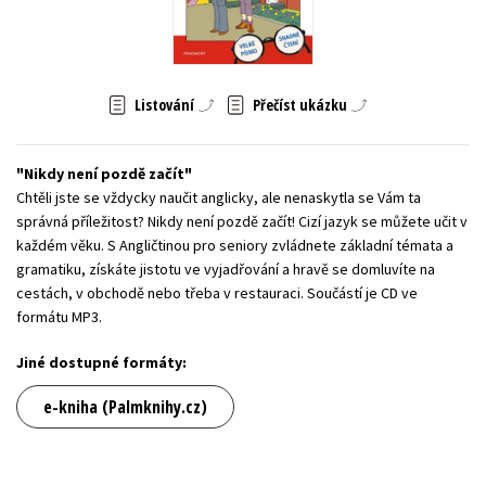
Young adult (SK)
Zahraniční literatura
Zdraví a životní styl
Všechny tituly
Listování
Přečíst ukázku
Nikdy není pozdě začít
Chtěli jste se vždycky naučit anglicky, ale nenaskytla se Vám ta
správná příležitost? Nikdy není pozdě začít! Cizí jazyk se můžete učit v
každém věku. S Angličtinou pro seniory zvládnete základní témata a
gramatiku, získáte jistotu ve vyjadřování a hravě se domluvíte na
cestách, v obchodě nebo třeba v restauraci. Součástí je CD ve
formátu MP3.
Jiné dostupné formáty:
e-kniha (Palmknihy.cz)