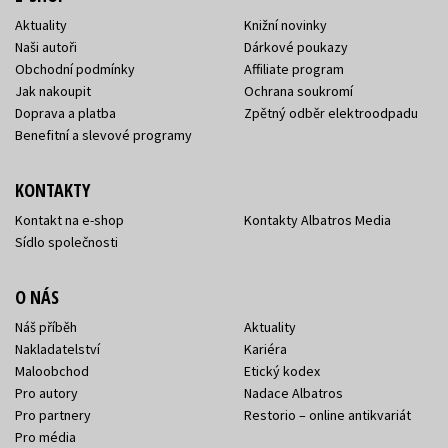
Aktuality
Knižní novinky
Naši autoři
Dárkové poukazy
Obchodní podmínky
Affiliate program
Jak nakoupit
Ochrana soukromí
Doprava a platba
Zpětný odběr elektroodpadu
Benefitní a slevové programy
KONTAKTY
Kontakt na e-shop
Kontakty Albatros Media
Sídlo společnosti
O NÁS
Náš příběh
Aktuality
Nakladatelství
Kariéra
Maloobchod
Etický kodex
Pro autory
Nadace Albatros
Pro partnery
Restorio – online antikvariát
Pro média