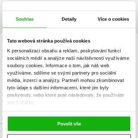
Ukázka.pdf
PDF
Souhlas
Detaily
Více o cookies
Tato webová stránka používá cookies
HODNOCENÍ ČTENÁŘŮ
K personalizaci obsahu a reklam, poskytování funkcí
sociálních médií a analýze naší návštěvnosti využíváme
V současné době nejsou vytvořena žádná uživatelská hodnocení.
soubory cookies.
Informace o tom, jak náš web
využíváme, sdílíme se svými partnery pro sociální
Vaše hodnocení
média, inzerci a analýzy.
Partneři mohou zkombinovat
tyto údaje s dalšími informacemi, které jim byly
Uživatelskou recenzi mohou vkládat pouze registrovaní uživatelé
poskytnuty, nebo které poté následovaly, že používáte
jejich služby.
Přihlásit
Povolit vše