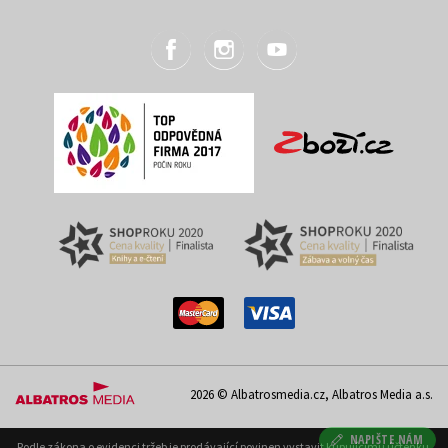
2026 © Albatrosmedia.cz, Albatros Media a.s.
NAPIŠTE NÁM
Podle zákona o evidenci tržeb je prodávající povinen vystavit kupujícímu účtenku.