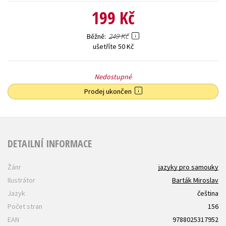
199 Kč
249 Kč
Běžně
ušetříte 50 Kč
Nedostupné
Prodej ukončen
DETAILNÍ INFORMACE
Žánr
jazyky pro samouky
Ilustrátor
Barták Miroslav
Jazyk
čeština
Počet stran
156
EAN
9788025317952