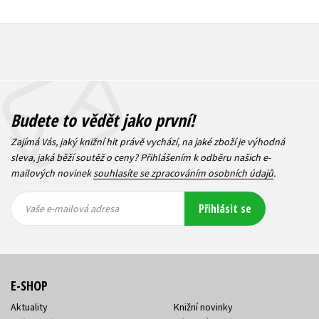
Budete to vědět jako první!
Zajímá Vás, jaký knižní hit právě vychází, na jaké zboží je výhodná
sleva, jaká běží soutěž o ceny? Přihlášením k odběru našich e-
mailových novinek
souhlasíte se zpracováním osobních údajů
.
Vaše e-
Vaše e-
Přihlásit se
mailová
mailová
Vaše e-mailová adresa
adresa
adresa
E-SHOP
Aktuality
Knižní novinky