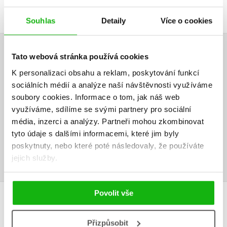
Souhlas
Detaily
Více o cookies
Tato webová stránka používá cookies
HODNOCENÍ ČTENÁŘŮ
K personalizaci obsahu a reklam, poskytování funkcí
V současné době nejsou vytvořena žádná uživatelská hodnocení.
sociálních médií a analýze naší návštěvnosti využíváme
soubory cookies.
Informace o tom, jak náš web
Vaše hodnocení
využíváme, sdílíme se svými partnery pro sociální
média, inzerci a analýzy.
Partneři mohou zkombinovat
Uživatelskou recenzi mohou vkládat pouze registrovaní uživatelé
tyto údaje s dalšími informacemi, které jim byly
poskytnuty, nebo které poté následovaly, že používáte
Přihlásit
jejich služby.
Povolit vše
MOHLO BY VÁS TAKÉ ZAJÍMAT
Přizpůsobit