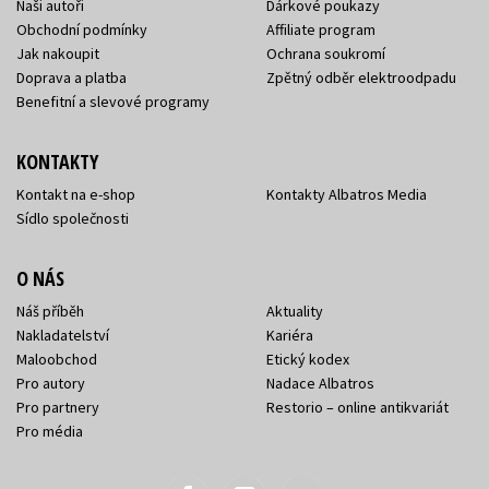
Naši autoři
Dárkové poukazy
Obchodní podmínky
Affiliate program
Jak nakoupit
Ochrana soukromí
Doprava a platba
Zpětný odběr elektroodpadu
Benefitní a slevové programy
KONTAKTY
Kontakt na e-shop
Kontakty Albatros Media
Sídlo společnosti
O NÁS
Náš příběh
Aktuality
Nakladatelství
Kariéra
Maloobchod
Etický kodex
Pro autory
Nadace Albatros
Pro partnery
Restorio – online antikvariát
Pro média