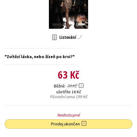
Young adult (SK)
Zahraniční literatura
Zdraví a životní styl
Všechny tituly
Listování
Zvítězí láska, nebo žízeň po krvi?
63 Kč
79 Kč
Běžně
ušetříte 16 Kč
Původní cena
199 Kč
Nedostupné
Prodej ukončen