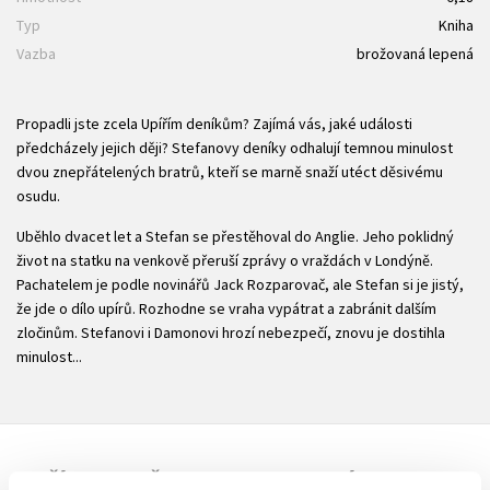
Typ
Kniha
Vazba
brožovaná lepená
Propadli jste zcela Upířím deníkům? Zajímá vás, jaké události
předcházely jejich ději? Stefanovy deníky odhalují temnou minulost
dvou znepřátelených bratrů, kteří se marně snaží utéct děsivému
osudu.
Uběhlo dvacet let a Stefan se přestěhoval do Anglie. Jeho poklidný
život na statku na venkově přeruší zprávy o vraždách v Londýně.
Pachatelem je podle novinářů Jack Rozparovač, ale Stefan si je jistý,
že jde o dílo upírů. Rozhodne se vraha vypátrat a zabránit dalším
zločinům. Stefanovi i Damonovi hrozí nebezpečí, znovu je dostihla
minulost...
DALŠÍ TITULY Z ŘADY "STEFANOVY DENÍKY"