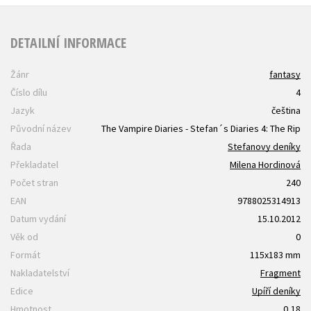
DETAILNÍ INFORMACE
Žánr
fantasy
Číslo dílu
4
Jazyk
čeština
Původní název
The Vampire Diaries - Stefan´s Diaries 4: The Rip
Řada
Stefanovy deníky
Překladatel
Milena Hordinová
Počet stran
240
EAN
9788025314913
Datum vydání
15.10.2012
Věk od
0
Formát
115x183 mm
Nakladatelství
Fragment
Edice
Upíří deníky
Hmotnost
0,18