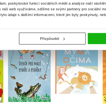
klam, poskytování funkcí sociálních médií a analýze naší návšt
k náš web využíváme, sdílíme se svými partnery pro sociální méd
yto údaje s dalšími informacemi, které jim byly poskytnuty, neb
MOHLO BY VÁS TAKÉ ZAJÍMAT
Přizpůsobit
:
Deník pro malé rybáře
Mýma očima
a rybářky
Magda Garguláková
Michaela Hrušková
Do košíku
Do košíku
239 Kč
299 Kč
263 Kč
329 Kč