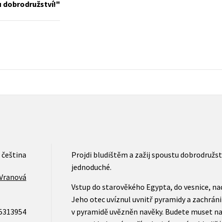
u dobrodružství!
Populárně - naučná pro dospělé
Young adult (SK)
Populárně - naučné pro děti
Zahraniční literatura
Předškoláci
Zdraví a životní styl
Příroda a zahrada
šechny tituly
čeština
Projdi bludištěm a zažij spoustu dobrodružstv
jednoduché.
 Vranová
Vstup do starověkého Egypta, do vesnice, nad
Jeho otec uvíznul uvnitř pyramidy a zachráni
5313954
v pyramidě uvězněn navěky. Budete muset naj