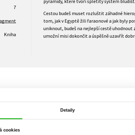
pyramidy, které tvoří spletitý systém bludišť.
7
Cestou budeš muset rozluštit záhadné hierogl
ragment
tom, jak v Egyptě žili faraonové a jak byly po
uniknout, budeš na nejlepší cestě uhodnout z
Kniha
umožní misi dokončit a úspěšně uzavřít dobro
Vaše hodnocení
Detaily
Uživatelskou recenzi mohou vkládat pouze registrovaní uživat
Přihlásit
á cookies