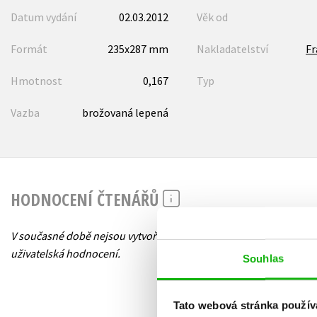
Datum vydání
02.03.2012
Věk od
Formát
235x287 mm
Nakladatelství
F
Hmotnost
0,167
Typ
Vazba
brožovaná lepená
HODNOCENÍ ČTENÁŘŮ
V současné době nejsou vytvořena žádná
uživatelská hodnocení.
Souhlas
Tato webová stránka použív