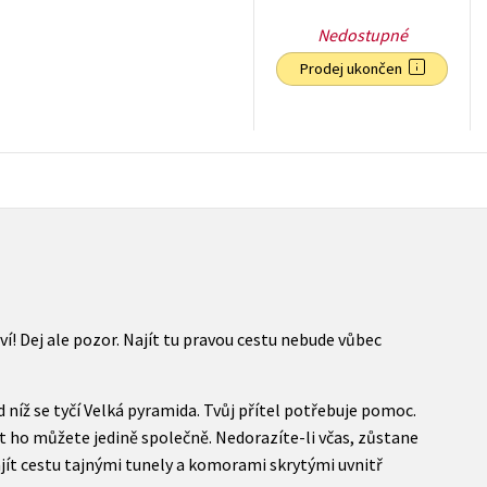
Nedostupné
Prodej ukončen
79
Kč
s DPH
í! Dej ale pozor. Najít tu pravou cestu nebude vůbec
 níž se tyčí Velká pyramida. Tvůj přítel potřebuje pomoc.
t ho můžete jedině společně. Nedorazíte-li včas, zůstane
ít cestu tajnými tunely a komorami skrytými uvnitř