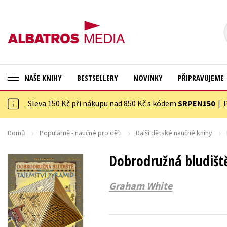
NAŠE KNIHY
BESTSELLERY
NOVINKY
PŘIPRAVUJEME
Sleva 150 Kč při nákupu nad 850 Kč s kódem
SRPEN150
|
ANGLICKÉ KNIHY -20 %
Cestování
NOVÝ VÝPRODEJ -70 %
Dárkové publikace
Domů
Populárně - naučné pro děti
Další dětské naučné knihy
KNIHY S DÁRKEM
Dárkové zboží
Dobrodružná bludišt
ASTERIX S DÁRKEM
Digitální fotografie
Graham White
🎁DÁRKOVÉ PUBLIKACE
Esoterika a duchovní svět
✉️ DÁRKOVÉ POUKAZY
Historie a military
Hobby