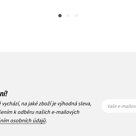
ní!
Vaše e-
Vaše e-
ě vychází, na jaké zboží je výhodná sleva,
mailová
mailová
Vaše e-mailov
adresa
adresa
ášením k odběru našich e-mailových
áním osobních údajů
.