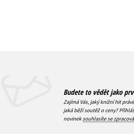
Budete to vědět jako prv
Zajímá Vás, jaký knižní hit práv
jaká běží soutěž o ceny? Přihl
novinek
souhlasíte se zpracov