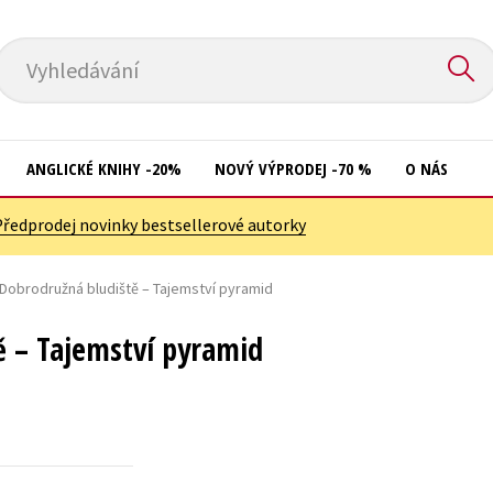
Vyhledávání
ANGLICKÉ KNIHY -20%
NOVÝ VÝPRODEJ -70 %
O NÁS
Předprodej novinky bestsellerové autorky
Přírodní vědy
Křížovky
Společnost, politika
Dobrodružná bludiště – Tajemství pyramid
Kuchařky
Technika a věda
New Adult
ě – Tajemství pyramid
Učebnice
Ostatní
Umění a kultura
Počítače
Výchova a pedagogika
Poezie
Young adult