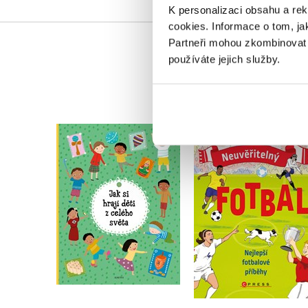
K personalizaci obsahu a re
cookies.
Informace o tom, ja
Partneři mohou zkombinovat t
používáte jejich služby.
Neuvěřitelný fotbal
Jak si hrají děti z
Nejlepší fotbalové
celého světa
příběhy
Štěpánka Sekaninová
Matt Oldfield
Do košíku
Do košíku
199 Kč
249 Kč
295 Kč
369 Kč