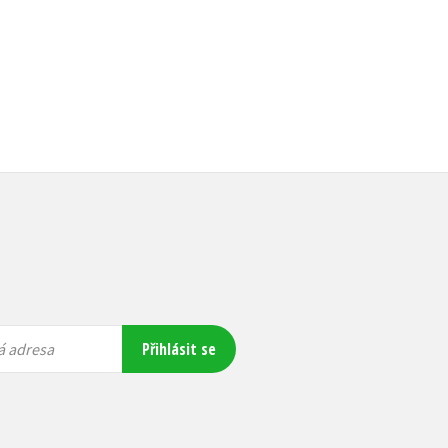
Přihlásit se
á adresa