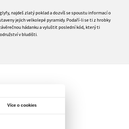
yfy, najdeš zlatý poklad a dozvíš se spoustu informací o
staveny jejich velkolepé pyramidy. Podaří-li se ti z hrobky
ávěrečnou hádanku a vyluštit poslední kód, který ti
družství v bludišti.
Více o cookies
elé