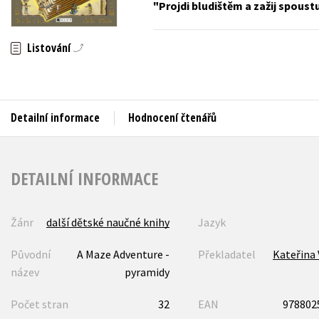
Projdi bludištěm a zažij spoust
Auto - moto
Jazyky
Beletrie pro děti
Listování
Kalendáře
Beletrie pro dospělé
Kariéra a osobní rozvoj
Byznys a ekonomie
Komiks
Detailní informace
Hodnocení čtenářů
V
DETAILNÍ INFORMACE
Žánr
další dětské naučné knihy
Jazyk
Původní
A Maze Adventure -
Překladatel
Kateřina
název
pyramidy
Počet stran
32
EAN
978802