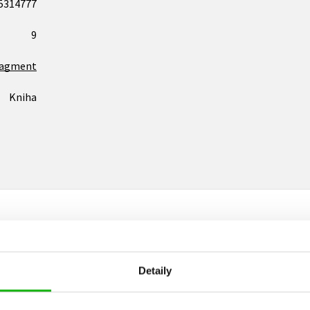
5314777
9
ragment
Kniha
Vaše hodnocení
Detaily
Uživatelskou recenzi mohou vkládat pouze registrovaní uživat