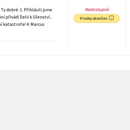
Nedostupné
y dobré: 1. Přihlásili jsme
přivádí Delii k šílenství...
Prodej ukončen
í katastrofa! 4. Marcus
199
Kč
s DPH