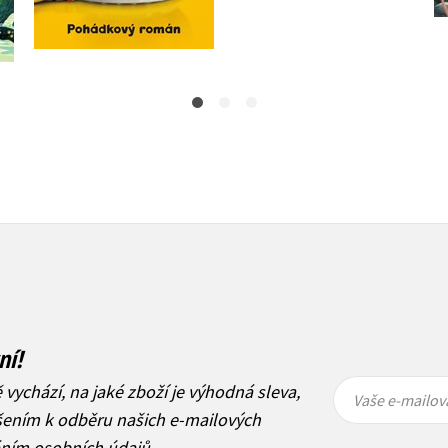
1 272 Kč
1 590 Kč
215 Kč
269 Kč
ní!
Vaše e-
Vaše e-
ě vychází, na jaké zboží je výhodná sleva,
mailová
mailová
Vaše e-mailov
adresa
adresa
ášením k odběru našich e-mailových
áním osobních údajů
.