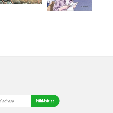
279 Kč
349 Kč
263 Kč
329 Kč
Přihlásit se
á adresa