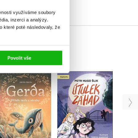
ěvnosti využíváme soubory
ia, inzerci a analýzy.
o které poté následovaly, že
Povolit vše
Gerda: Příběh moře a
Old
Útulek záhad
odvahy
Ska
Petr Hugo Šlik
Adrián Macho
Karl
Do košíku
Do košíku