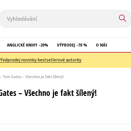
Vyhledávání
ANGLICKÉ KNIHY -20%
VÝPRODEJ -70 %
O NÁS
Předprodej novinky bestsellerové autorky
Přírodní vědy
Křížovky
Společnost, politika
– Tom Gates – Všechno je fakt šílený!
Kuchařky
Technika a věda
New Adult
ates – Všechno je fakt šílený!
Učebnice
Ostatní
Umění a kultura
Počítače
Výchova a pedagogika
Poezie
Young adult