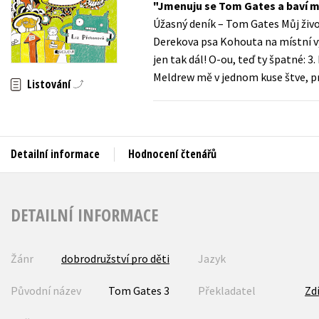
Jmenuju se Tom Gates a baví m
Auto - moto
Úžasný deník – Tom Gates Můj život
Jazyky
Beletrie pro děti
Derekova psa Kohouta na místní výst
Kalendáře
jen tak dál! O-ou, teď ty špatné: 
Beletrie pro dospělé
Meldrew mě v jednom kuse štve, pro
Kariéra a osobní rozvoj
Listování
Byznys a ekonomie
Komiks
V
Detailní informace
Hodnocení čtenářů
DETAILNÍ INFORMACE
Žánr
dobrodružství pro děti
Jazyk
Původní název
Tom Gates 3
Překladatel
Zd