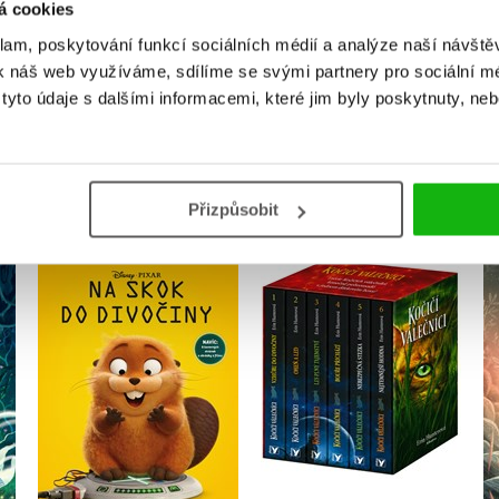
á cookies
Přihlásit
klam, poskytování funkcí sociálních médií a analýze naší návšt
k náš web využíváme, sdílíme se svými partnery pro sociální méd
yto údaje s dalšími informacemi, které jim byly poskytnuty, neb
MOHLO BY VÁS TAKÉ ZAJÍMAT
Přizpůsobit
mi
Na skok do divočiny -
Kočičí válečníci: BOX 1-6
Pohádkový román
Erin Hunterová
Kolektiv
Do košíku
Do košíku