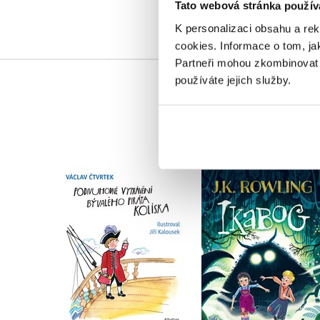
Tato webová stránka použív
K personalizaci obsahu a re
cookies.
Informace o tom, ja
Partneři mohou zkombinovat t
používáte jejich služby.
Podivuhodné vyprávění
Ikabog s ilustrace
bývalého piráta
Bena Mantla
Kolíska
J.K. Rowling
Václav Čtvrtek
Do košíku
Do košíku