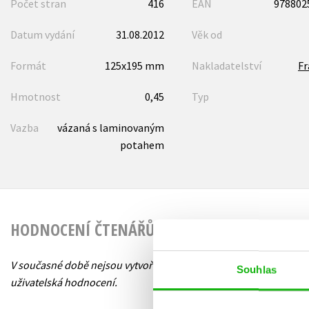
Počet stran
416
EAN
978802
Datum vydání
31.08.2012
Věk od
Formát
125x195 mm
Nakladatelství
F
Hmotnost
0,45
Typ
Vazba
vázaná s laminovaným
potahem
HODNOCENÍ ČTENÁŘŮ
V současné době nejsou vytvořena žádná
Souhlas
uživatelská hodnocení.