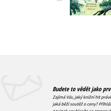
359 Kč
263 Kč
449 Kč
329 Kč
Budete to vědět jako prv
Zajímá Vás, jaký knižní hit práv
jaká běží soutěž o ceny? Přihl
novinek
souhlasíte se zpracov