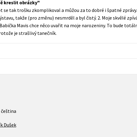
ě kreslit obrázky
Populárně - naučná pro dospělé
 se tak trošku zkomplikoval a můžou za to dobré i špatné zprávy. T
Young adult (SK)
Populárně - naučné pro děti
avu, takže (pro změnu) nesmrděl a byl čistý. 2. Moje skvělé zpívání 
Zahraniční literatura
3. Babička Mavis chce něco uvařit na moje narozeniny. To bude totáln
Předškoláci
tože je strašlivý tanečník.
Zdraví a životní styl
Příroda a zahrada
šechny tituly
čeština
ík Dušek