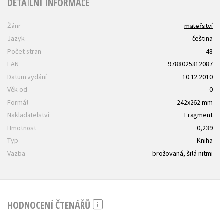
DETAILNÍ INFORMACE
Žánr
mateřství
Jazyk
čeština
Počet stran
48
EAN
9788025312087
Datum vydání
10.12.2010
Věk od
0
Formát
242x262 mm
Nakladatelství
Fragment
Hmotnost
0,239
Typ
Kniha
Vazba
brožovaná, šitá nitmi
HODNOCENÍ ČTENÁŘŮ