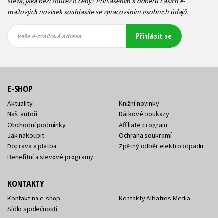
sleva, jaká běží soutěž o ceny? Přihlášením k odběru našich e-
mailových novinek
souhlasíte se zpracováním osobních údajů
.
Vaše e-
Vaše e-
Přihlásit se
mailová
mailová
Vaše e-mailová adresa
adresa
adresa
E-SHOP
Aktuality
Knižní novinky
Naši autoři
Dárkové poukazy
Obchodní podmínky
Affiliate program
Jak nakoupit
Ochrana soukromí
Doprava a platba
Zpětný odběr elektroodpadu
Benefitní a slevové programy
KONTAKTY
Kontakt na e-shop
Kontakty Albatros Media
Sídlo společnosti