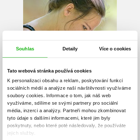
Souhlas
Detaily
Více o cookies
Tato webová stránka používá cookies
K personalizaci obsahu a reklam, poskytování funkcí
Hanka Veselá
sociálních médií a analýze naší návštěvnosti využíváme
soubory cookies.
Informace o tom, jak náš web
využíváme, sdílíme se svými partnery pro sociální
Hanka Veselá vystudovala Střední průmyslovou školu grafickou v
média, inzerci a analýzy.
Partneři mohou zkombinovat
Hellichově ulici v Praze. Vždycky ji bavilo malovat, kreslit a vyrábět
cokoliv z čehokoliv. Ráda dělá lidem radost a říká o sobě, že je
tyto údaje s dalšími informacemi, které jim byly
nepraktická – paličatá po mamince a idealistka po tatínkovi. V
poskytnuty, nebo které poté následovaly, že používáte
současné době žije v Mírovicích u Prahy v domečku se svým mužem a
jejich služby.
dvěma kočičkami: Mícou a Mňoukem, o kterých si můžete přečíst ve