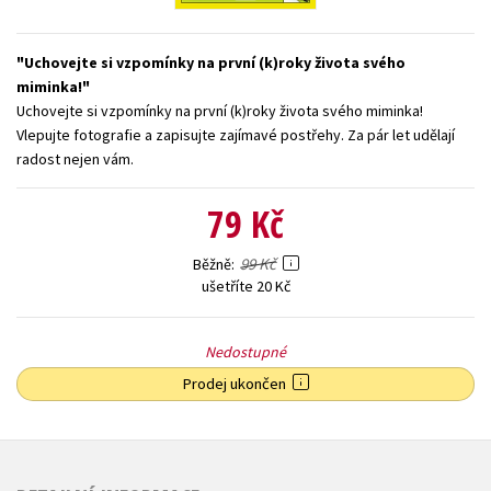
Young adult (SK)
Zahraniční literatura
Zdraví a životní styl
Uchovejte si vzpomínky na první (k)roky života svého
Všechny tituly
miminka!
Uchovejte si vzpomínky na první (k)roky života svého miminka!
Vlepujte fotografie a zapisujte zajímavé postřehy. Za pár let udělají
radost nejen vám.
79 Kč
99 Kč
Běžně
ušetříte 20 Kč
Nedostupné
Prodej ukončen