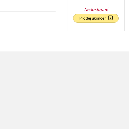
Nedostupné
Prodej ukončen
10
Kč
s DPH