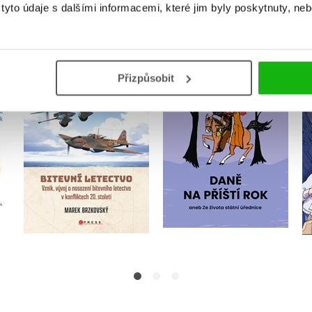
yto údaje s dalšími informacemi, které jim byly poskytnuty, neb
ění
Daně na příští rok
Přizpůsobit
Bitevní letectvo
Jaroslava Jendrisková
Marek Brzkovský
Do košíku
Do košíku
479 Kč
599 Kč
239 Kč
299 Kč