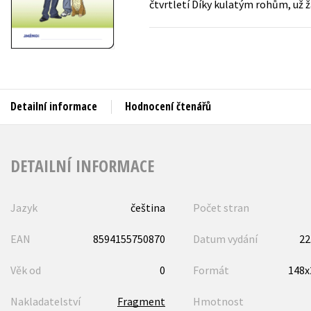
čtvrtletí Díky kulatým rohům, už žá
Auto - moto
Jazyky
Beletrie pro děti
Kalendáře
Beletrie pro dospělé
Kariéra a osobní rozvoj
Byznys a ekonomie
Komiks
Detailní informace
Hodnocení čtenářů
V
DETAILNÍ INFORMACE
Jazyk
čeština
Počet stran
EAN
8594155750870
Datum vydání
22
Věk od
0
Formát
148
Nakladatelství
Fragment
Hmotnost