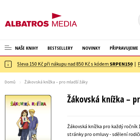
NAŠE KNIHY
BESTSELLERY
NOVINKY
PŘIPRAVUJEME
Sleva 150 Kč při nákupu nad 850 Kč s kódem
SRPEN150
|
ANGLICKÉ KNIHY -20 %
Cestování
VÝPRODEJ -70 %
Dárkové publikace
Domů
Žákovská knížka – pro mladší žáky
KNIHY S DÁRKEM
Dárkové zboží
Žákovská knížka – pr
ASTERIX S DÁRKEM
Digitální fotografie
🎁DÁRKOVÉ PUBLIKACE
Esoterika a duchovní svět
Žákovská knížka pro každý ročník 
✉️ DÁRKOVÉ POUKAZY
Historie a military
stránky pro omluvy - sdělení rodič
Hobby