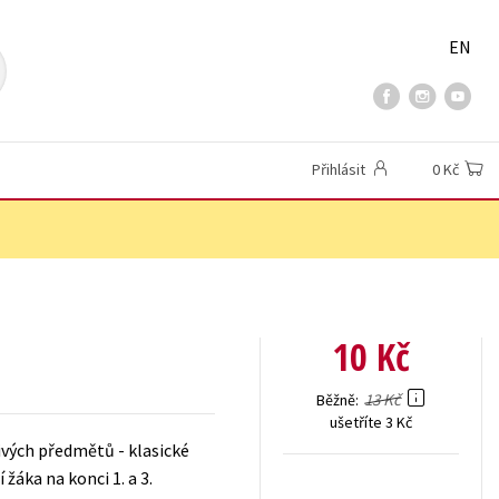
EN
Přihlásit
0 Kč
10 Kč
13 Kč
Běžně
ušetříte 3 Kč
ivých předmětů - klasické
žáka na konci 1. a 3.