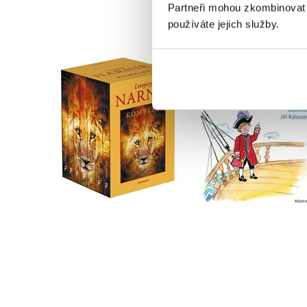
Partneři mohou zkombinovat t
používáte jejich služby.
Podivuhodné vypráv
NARNIE – komplet
bývalého piráta
1.-7.díl – box
Kolíska
C. S. Lewis
Václav Čtvrtek
Do košíku
Do košíku
1 832 Kč
263 Kč
2 290 Kč
329 Kč