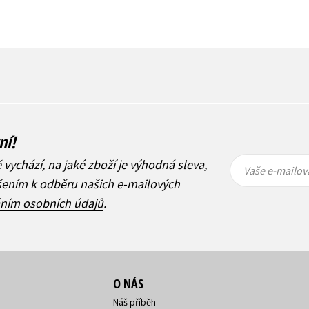
ní!
Vaše e-
Vaše e-
ě vychází, na jaké zboží je výhodná sleva,
mailová
mailová
Vaše e-mailov
adresa
adresa
ášením k odběru našich e-mailových
áním osobních údajů
.
O NÁS
Náš příběh