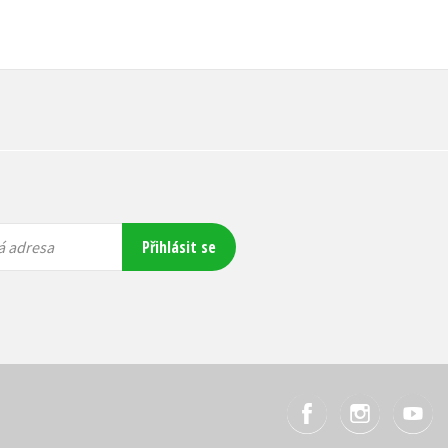
Přihlásit se
á adresa