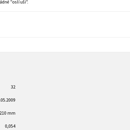
dné "oslí uši".
Populárně - naučná pro dospělé
Young adult (SK)
Populárně - naučné pro děti
Zahraniční literatura
Předškoláci
Zdraví a životní styl
Příroda a zahrada
šechny tituly
32
.05.2009
x210 mm
0,054