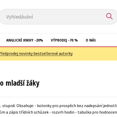
Vyhledávání
ANGLICKÉ KNIHY -20%
VÝPRODEJ -70 %
O NÁS
Předprodej novinky bestsellerové autorky
Přírodní vědy
Křížovky
Společnost, politika
Kuchařky
Technika a věda
New Adult
o mladší žáky
Učebnice
Ostatní
Umění a kultura
Počítače
1. stupně. Obsahuje: - kolonky pro prospěch bez nadepsání jednotl
Výchova a pedagogika
Poezie
ům a zápis třídních schůzek - rozvrh hodin - tabulka pro hodnocení 
Young adult