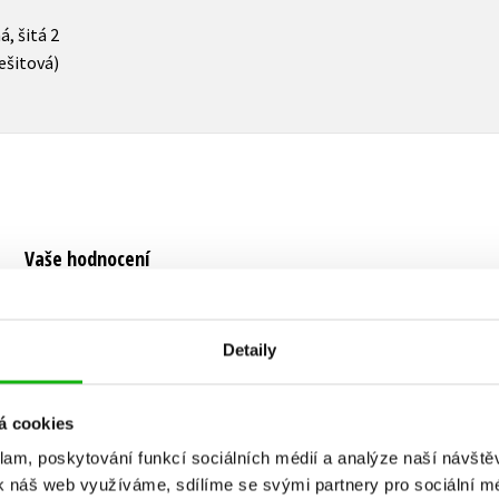
, šitá 2
ešitová)
Vaše hodnocení
Uživatelskou recenzi mohou vkládat pouze registrovaní uživat
Přihlásit
Detaily
á cookies
klam, poskytování funkcí sociálních médií a analýze naší návšt
MOHLO BY VÁS TAKÉ ZAJÍMAT
k náš web využíváme, sdílíme se svými partnery pro sociální méd