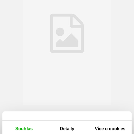
Jerome Klapka Jerome
Souhlas
Detaily
Více o cookies
Anglický spisovatel Jerome Klapka Jerome bezesporu patří k