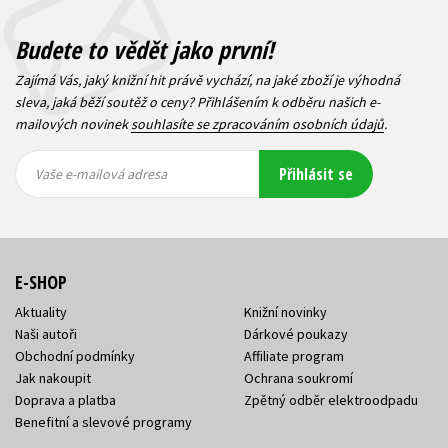
Budete to vědět jako první!
Zajímá Vás, jaký knižní hit právě vychází, na jaké zboží je výhodná
sleva, jaká běží soutěž o ceny? Přihlášením k odběru našich e-
mailových novinek
souhlasíte se zpracováním osobních údajů
.
Vaše e-
Vaše e-
Přihlásit se
mailová
mailová
Vaše e-mailová adresa
adresa
adresa
E-SHOP
Aktuality
Knižní novinky
Naši autoři
Dárkové poukazy
Obchodní podmínky
Affiliate program
Jak nakoupit
Ochrana soukromí
Doprava a platba
Zpětný odběr elektroodpadu
Benefitní a slevové programy