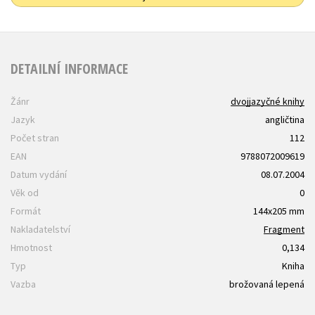
DETAILNÍ INFORMACE
Žánr
dvojjazyčné knihy
Jazyk
angličtina
Počet stran
112
EAN
9788072009619
Datum vydání
08.07.2004
Věk od
0
Formát
144x205 mm
Nakladatelství
Fragment
Hmotnost
0,134
Typ
Kniha
Vazba
brožovaná lepená