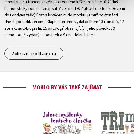
ambulance u francouzského Červeného kříže. Po válce už žádný
humoristický román nenapsal. V červnu 1927 utrpěl cestou z Devonu
do Londýna těžký úraz s krvácením do mozku, jemuž po čtrnácti
dnech podlehl. Jerome Klapka Jerome vydal celkem 13 románů, 12
sbírek, autobiografii, 15 antologií obsahujících jeho povídky, 9
samostatně vydaných povídek a 9 divadelních her.
Zobrazit profil autora
MOHLO BY VÁS TAKÉ ZAJÍMAT
Jalové myšlenky
Tři muži na
lenivého člověka
Jerome Klap