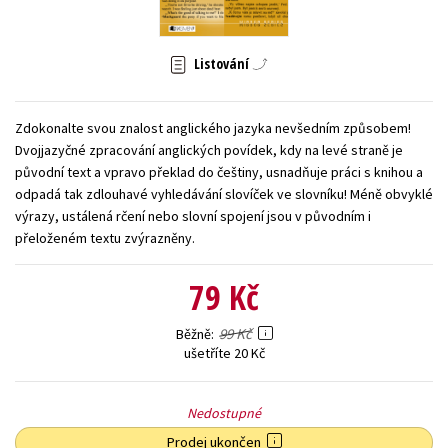
Young adult (SK)
Zahraniční literatura
Zdraví a životní styl
Listování
Všechny tituly
Zdokonalte svou znalost anglického jazyka nevšedním způsobem!
Dvojjazyčné zpracování anglických povídek, kdy na levé straně je
původní text a vpravo překlad do češtiny, usnadňuje práci s knihou a
odpadá tak zdlouhavé vyhledávání slovíček ve slovníku! Méně obvyklé
výrazy, ustálená rčení nebo slovní spojení jsou v původním i
přeloženém textu zvýrazněny.
79 Kč
99 Kč
Běžně
ušetříte 20 Kč
Nedostupné
Prodej ukončen