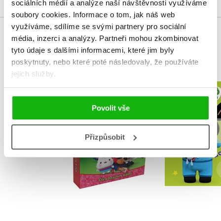
sociálních médií a analýze naší návštěvnosti využíváme
soubory cookies.
Informace o tom, jak náš web
využíváme, sdílíme se svými partnery pro sociální
média, inzerci a analýzy.
Partneři mohou zkombinovat
MOHLO BY VÁS TAKÉ ZAJÍMAT
tyto údaje s dalšími informacemi, které jim byly
poskytnuty, nebo které poté následovaly, že používáte
jejich služby.
Gábinin kouzelný
Bing - Bing
domek - Čti a hraj si
zoub
Povolit vše
s námi
Kolektiv
Kolekt
Přizpůsobit
Do košík
Do košíku
199 Kč
2
399 Kč
499 Kč