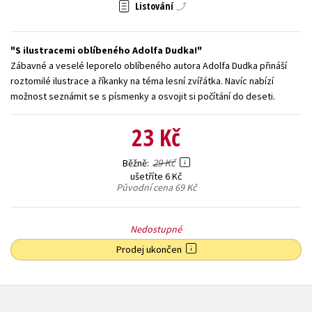
Listování
Young adult (SK)
Zahraniční literatura
Zdraví a životní styl
S ilustracemi oblíbeného Adolfa Dudka!
Všechny tituly
Zábavné a veselé leporelo oblíbeného autora Adolfa Dudka přináší
roztomilé ilustrace a říkanky na téma lesní zvířátka. Navíc nabízí
možnost seznámit se s písmenky a osvojit si počítání do deseti.
23 Kč
29 Kč
Běžně
ušetříte 6 Kč
Původní cena
69 Kč
Nedostupné
Prodej ukončen