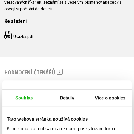
veršovaných říkanek, seznámí se s veselými písmenky abecedy a
osvojí si počítání do deseti.
Ke stažení
Ukázka.pdf
PDF
HODNOCENÍ ČTENÁŘŮ
V současné době nejsou vytvořena žádná uživatelská hodnocení.
Souhlas
Detaily
Více o cookies
Vaše hodnocení
Uživatelskou recenzi mohou vkládat pouze registrovaní uživatelé
Tato webová stránka používá cookies
Přihlásit
K personalizaci obsahu a reklam, poskytování funkcí