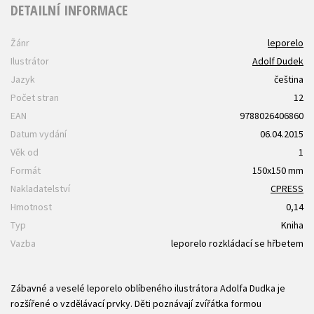
DETAILNÍ INFORMACE
Žánr
leporelo
Ilustrátor
Adolf Dudek
Jazyk
čeština
Počet stran
12
EAN
9788026406860
Datum vydání
06.04.2015
Věk od
1
Formát
150x150 mm
Nakladatelství
CPRESS
Hmotnost
0,14
Typ
Kniha
Vazba
leporelo rozkládací se hřbetem
Zábavné a veselé leporelo oblíbeného ilustrátora Adolfa Dudka je
rozšířené o vzdělávací prvky. Děti poznávají zvířátka formou