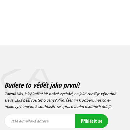
Budete to vědět jako první!
Zajímá Vás, jaký knižní hit právě vychází, na jaké zboží je výhodná
sleva, jaká běží soutěž o ceny? Přihlášením k odběru našich e-
mailových novinek
souhlasíte se zpracováním osobních údajů
.
Vaše e-
Vaše e-
Přihlásit se
mailová
mailová
Vaše e-mailová adresa
adresa
adresa