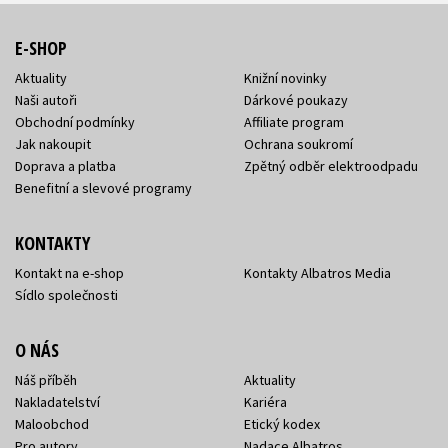
E-SHOP
Aktuality
Knižní novinky
Naši autoři
Dárkové poukazy
Obchodní podmínky
Affiliate program
Jak nakoupit
Ochrana soukromí
Doprava a platba
Zpětný odběr elektroodpadu
Benefitní a slevové programy
KONTAKTY
Kontakt na e-shop
Kontakty Albatros Media
Sídlo společnosti
O NÁS
Náš příběh
Aktuality
Nakladatelství
Kariéra
Maloobchod
Etický kodex
Pro autory
Nadace Albatros