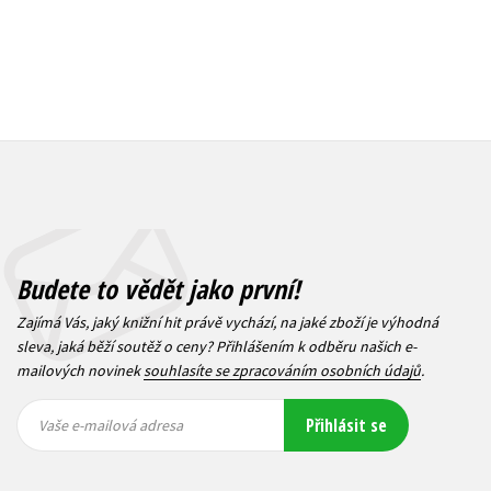
Budete to vědět jako první!
Zajímá Vás, jaký knižní hit právě vychází, na jaké zboží je výhodná
sleva, jaká běží soutěž o ceny? Přihlášením k odběru našich e-
mailových novinek
souhlasíte se zpracováním osobních údajů
.
Vaše e-
Vaše e-
Přihlásit se
mailová
mailová
Vaše e-mailová adresa
adresa
adresa