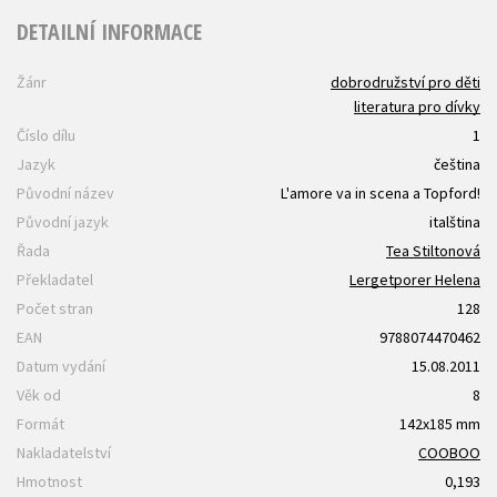
DETAILNÍ INFORMACE
Žánr
dobrodružství pro děti
literatura pro dívky
Číslo dílu
1
Jazyk
čeština
Původní název
L'amore va in scena a Topford!
Původní jazyk
italština
Řada
Tea Stiltonová
Překladatel
Lergetporer Helena
Počet stran
128
EAN
9788074470462
Datum vydání
15.08.2011
Věk od
8
Formát
142x185 mm
Nakladatelství
COOBOO
Hmotnost
0,193