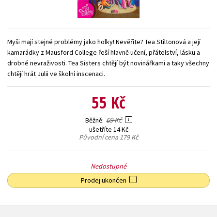
Young adult (SK)
Zahraniční literatura
Zdraví a životní styl
Všechny tituly
Myši mají stejné problémy jako holky! Nevěříte? Tea Stiltonová a její
kamarádky z Mausford College řeší hlavně učení, přátelství, lásku a
drobné nevraživosti. Tea Sisters chtějí být novinářkami a taky všechny
chtějí hrát Julii ve školní inscenaci.
55 Kč
69 Kč
Běžně
ušetříte 14 Kč
Původní cena
179 Kč
Nedostupné
Prodej ukončen