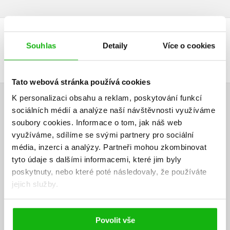
DALŠÍ TITULY Z ŘADY "TEA STILTONOVÁ"
Souhlas
Detaily
Více o cookies
Tato webová stránka používá cookies
K personalizaci obsahu a reklam, poskytování funkcí
HODNOCENÍ ČTENÁŘŮ
sociálních médií a analýze naší návštěvnosti využíváme
soubory cookies.
Informace o tom, jak náš web
V současné době nejsou vytvořena žádná uživatelská hodnocení.
využíváme, sdílíme se svými partnery pro sociální
média, inzerci a analýzy.
Partneři mohou zkombinovat
Vaše hodnocení
tyto údaje s dalšími informacemi, které jim byly
poskytnuty, nebo které poté následovaly, že používáte
Uživatelskou recenzi mohou vkládat pouze registrovaní uživatelé
jejich služby.
Přihlásit
Povolit vše