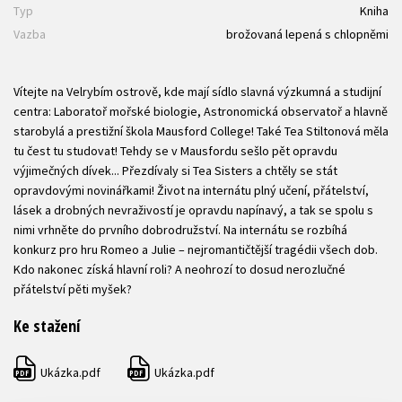
Typ
Kniha
Vazba
brožovaná lepená s chlopněmi
Vítejte na Velrybím ostrově, kde mají sídlo slavná výzkumná a studijní
centra: Laboratoř mořské biologie, Astronomická observatoř a hlavně
starobylá a prestižní škola Mausford College! Také Tea Stiltonová měla
tu čest tu studovat! Tehdy se v Mausfordu sešlo pět opravdu
výjimečných dívek... Přezdívaly si Tea Sisters a chtěly se stát
opravdovými novinářkami! Život na internátu plný učení, přátelství,
lásek a drobných nevraživostí je opravdu napínavý, a tak se spolu s
nimi vrhněte do prvního dobrodružství. Na internátu se rozbíhá
konkurz pro hru Romeo a Julie – nejromantičtější tragédii všech dob.
Kdo nakonec získá hlavní roli? A neohrozí to dosud nerozlučné
přátelství pěti myšek?
Ke stažení
Ukázka.pdf
Ukázka.pdf
PDF
PDF