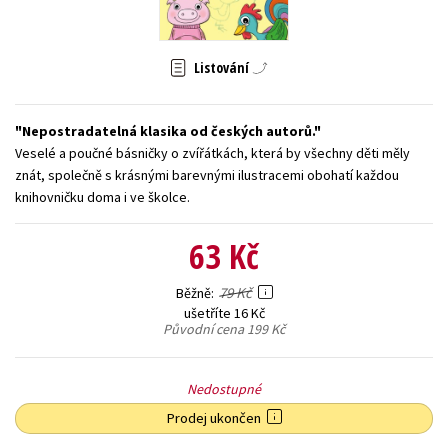
Young adult (SK)
Zahraniční literatura
Zdraví a životní styl
Listování
Všechny tituly
Nepostradatelná klasika od českých autorů.
Veselé a poučné básničky o zvířátkách, která by všechny děti měly
znát, společně s krásnými barevnými ilustracemi obohatí každou
knihovničku doma i ve školce.
63 Kč
79 Kč
Běžně
ušetříte 16 Kč
Původní cena
199 Kč
Nedostupné
Prodej ukončen