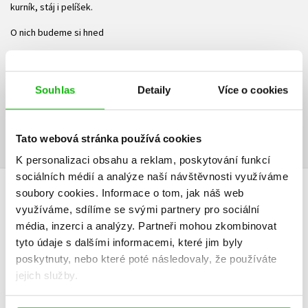
kurník, stáj i pelíšek.
O nich budeme si hned
v téhle knížce vyprávět…
Ke stažení
Souhlas
Detaily
Více o cookies
Obsah.pdf
Ukázka.pdf
PDF
PDF
Tato webová stránka používá cookies
K personalizaci obsahu a reklam, poskytování funkcí
sociálních médií a analýze naší návštěvnosti využíváme
soubory cookies.
Informace o tom, jak náš web
HODNOCENÍ ČTENÁŘŮ
využíváme, sdílíme se svými partnery pro sociální
média, inzerci a analýzy.
Partneři mohou zkombinovat
V současné době nejsou vytvořena žádná uživatelská hodnocení.
tyto údaje s dalšími informacemi, které jim byly
poskytnuty, nebo které poté následovaly, že používáte
Vaše hodnocení
jejich služby.
Uživatelskou recenzi mohou vkládat pouze registrovaní uživatelé