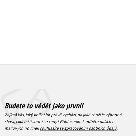
159 Kč
215 Kč
1
269 Kč
Budete to vědět jako první!
Zajímá Vás, jaký knižní hit právě vychází, na jaké zboží je výhodná
sleva, jaká běží soutěž o ceny? Přihlášením k odběru našich e-
mailových novinek
souhlasíte se zpracováním osobních údajů
.