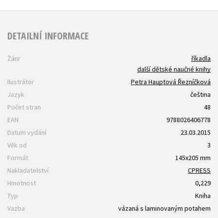
DETAILNÍ INFORMACE
Žánr
říkadla
další dětské naučné knihy
Ilustrátor
Petra Hauptová Řezníčková
Jazyk
čeština
Počet stran
48
EAN
9788026406778
Datum vydání
23.03.2015
Věk od
3
Formát
145x205 mm
Nakladatelství
CPRESS
Hmotnost
0,229
Typ
Kniha
Vazba
vázaná s laminovaným potahem