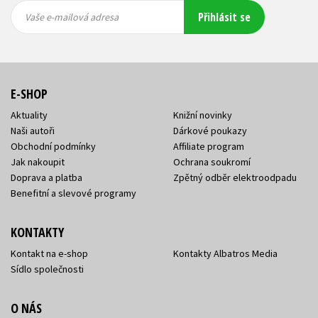
Vaše e-
Vaše e-
Přihlásit se
mailová
mailová
Vaše e-mailová adresa
adresa
adresa
E-SHOP
Aktuality
Knižní novinky
Naši autoři
Dárkové poukazy
Obchodní podmínky
Affiliate program
Jak nakoupit
Ochrana soukromí
Doprava a platba
Zpětný odběr elektroodpadu
Benefitní a slevové programy
KONTAKTY
Kontakt na e-shop
Kontakty Albatros Media
Sídlo společnosti
O NÁS