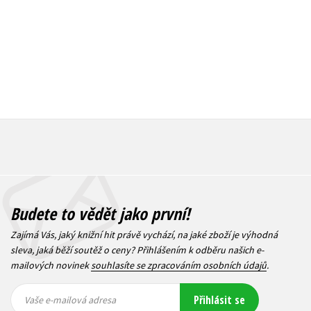
Budete to vědět jako první!
Zajímá Vás, jaký knižní hit právě vychází, na jaké zboží je výhodná
sleva, jaká běží soutěž o ceny? Přihlášením k odběru našich e-
mailových novinek
souhlasíte se zpracováním osobních údajů
.
Vaše e-
Vaše e-
Přihlásit se
mailová
mailová
Vaše e-mailová adresa
adresa
adresa