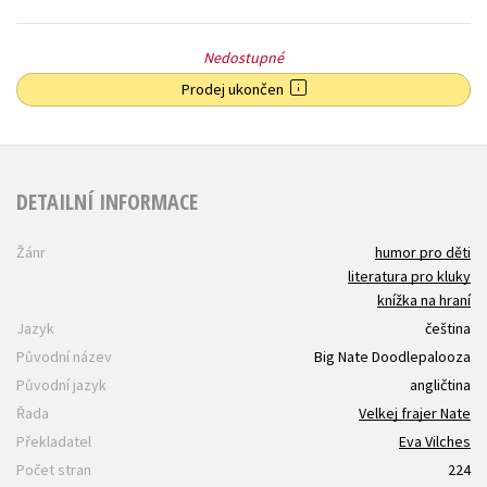
Nedostupné
Prodej ukončen
DETAILNÍ INFORMACE
Žánr
humor pro děti
literatura pro kluky
knížka na hraní
Jazyk
čeština
Původní název
Big Nate Doodlepalooza
Původní jazyk
angličtina
Řada
Velkej frajer Nate
Překladatel
Eva Vilches
Počet stran
224