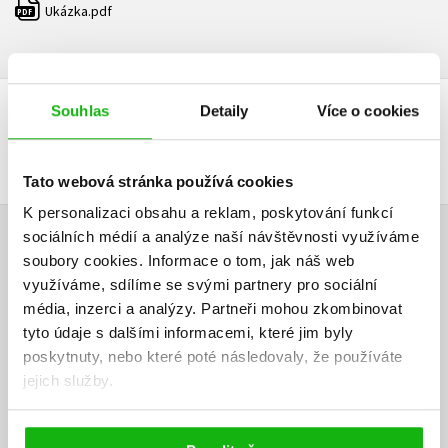
Ukázka.pdf
PDF
Souhlas
Detaily
Více o cookies
DALŠÍ TITULY Z ŘADY "VELKEJ FRAJER NATE"
Tato webová stránka používá cookies
K personalizaci obsahu a reklam, poskytování funkcí
sociálních médií a analýze naší návštěvnosti využíváme
HODNOCENÍ ČTENÁŘŮ
soubory cookies.
Informace o tom, jak náš web
využíváme, sdílíme se svými partnery pro sociální
V současné době nejsou vytvořena žádná uživatelská hodnocení.
média, inzerci a analýzy.
Partneři mohou zkombinovat
tyto údaje s dalšími informacemi, které jim byly
Vaše hodnocení
poskytnuty, nebo které poté následovaly, že používáte
jejich služby.
Uživatelskou recenzi mohou vkládat pouze registrovaní uživatelé
Přihlásit