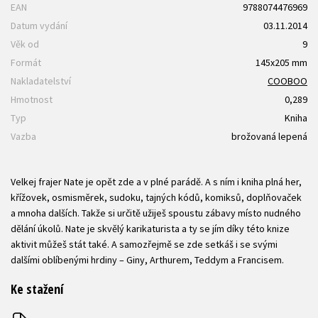
EAN
9788074476969
Datum vydání
03.11.2014
Věk od
9
Formát
145x205 mm
Nakladatelství
COOBOO
Hmotnost
0,289
Typ
Kniha
Vazba
brožovaná lepená
Velkej frajer Nate je opět zde a v plné parádě. A s ním i kniha plná her,
křížovek, osmisměrek, sudoku, tajných kódů, komiksů, doplňovaček
a mnoha dalších. Takže si určitě užiješ spoustu zábavy místo nudného
dělání úkolů. Nate je skvělý karikaturista a ty se jím díky této knize
aktivit můžeš stát také. A samozřejmě se zde setkáš i se svými
dalšími oblíbenými hrdiny – Giny, Arthurem, Teddym a Francisem.
Ke stažení