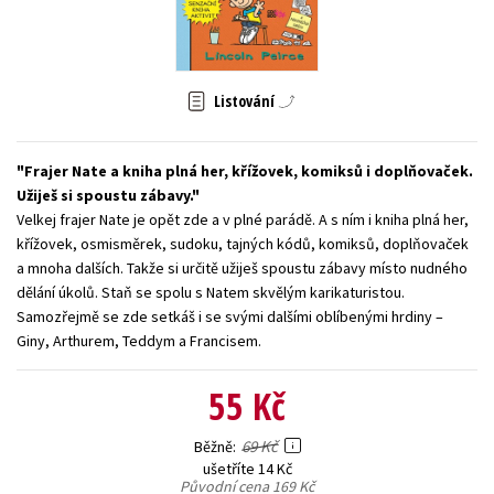
Young adult (SK)
Zahraniční literatura
Zdraví a životní styl
Všechny tituly
Listování
Frajer Nate a kniha plná her, křížovek, komiksů i doplňovaček.
Užiješ si spoustu zábavy.
Velkej frajer Nate je opět zde a v plné parádě. A s ním i kniha plná her,
křížovek, osmisměrek, sudoku, tajných kódů, komiksů, doplňovaček
a mnoha dalších. Takže si určitě užiješ spoustu zábavy místo nudného
dělání úkolů. Staň se spolu s Natem skvělým karikaturistou.
Samozřejmě se zde setkáš i se svými dalšími oblíbenými hrdiny –
Giny, Arthurem, Teddym a Francisem.
55 Kč
69 Kč
Běžně
ušetříte 14 Kč
Původní cena
169 Kč