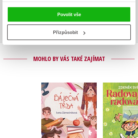
Uživatelskou recenzi mohou vkládat pouze registrovaní uživatelé
Povolit vše
Přihlásit
Přizpůsobit
MOHLO BY VÁS TAKÉ ZAJÍMAT
Radova
Báječná třída
radová
Iveta Zámečníková
Zdeněk S