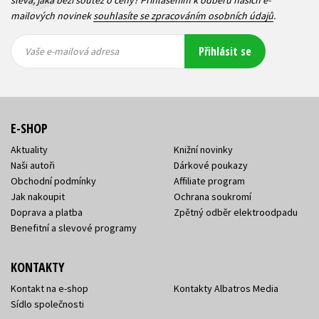
mailových novinek
souhlasíte se zpracováním osobních údajů
.
Vaše e-
Vaše e-
Přihlásit se
mailová
mailová
Vaše e-mailová adresa
adresa
adresa
E-SHOP
Aktuality
Knižní novinky
Naši autoři
Dárkové poukazy
Obchodní podmínky
Affiliate program
Jak nakoupit
Ochrana soukromí
Doprava a platba
Zpětný odběr elektroodpadu
Benefitní a slevové programy
KONTAKTY
Kontakt na e-shop
Kontakty Albatros Media
Sídlo společnosti