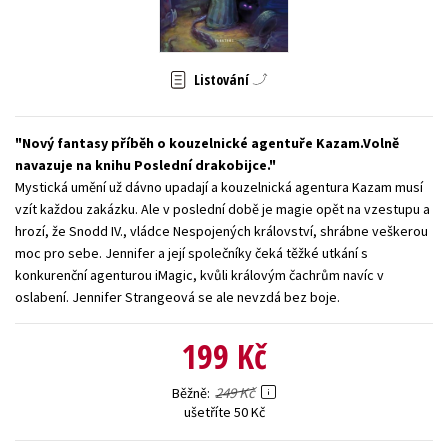
Young adult (SK)
Zahraniční literatura
Zdraví a životní styl
Všechny tituly
Listování
Nový fantasy příběh o kouzelnické agentuře Kazam.Volně
navazuje na knihu Poslední drakobijce.
Mystická umění už dávno upadají a kouzelnická agentura Kazam musí
vzít každou zakázku. Ale v poslední době je magie opět na vzestupu a
hrozí, že Snodd IV., vládce Nespojených království, shrábne veškerou
moc pro sebe. Jennifer a její společníky čeká těžké utkání s
konkurenční agenturou iMagic, kvůli královým čachrům navíc v
oslabení. Jennifer Strangeová se ale nevzdá bez boje.
199 Kč
249 Kč
Běžně
ušetříte 50 Kč