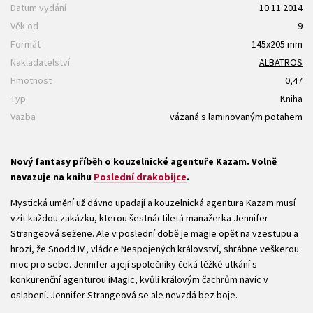
Datum vydání
10.11.2014
Věk od
9
Formát
145x205 mm
Nakladatelství
ALBATROS
Hmotnost
0,47
Typ
Kniha
Vazba
vázaná s laminovaným potahem
Nový fantasy příběh o kouzelnické agentuře Kazam. Volně
navazuje na knihu
Poslední drakobijce
.
Mystická umění už dávno upadají a kouzelnická agentura Kazam musí
vzít každou zakázku, kterou šestnáctiletá manažerka Jennifer
Strangeová sežene. Ale v poslední době je magie opět na vzestupu a
hrozí, že Snodd IV., vládce Nespojených království, shrábne veškerou
moc pro sebe. Jennifer a její společníky čeká těžké utkání s
konkurenční agenturou iMagic, kvůli královým čachrům navíc v
oslabení. Jennifer Strangeová se ale nevzdá bez boje.