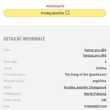
Nedostupné
Prodej ukončen
DETAILNÍ INFORMACE
Žánr
humor pro děti
fantasy pro děti
Číslo dílu
2
Jazyk
čeština
Původní název
The Song of the Quarkbeast
Původní jazyk
angličtina
Řada
Kronika Jennifer Strangeové
Překladatel
Martin Pokorný
Počet stran
240
EAN
9788000037189