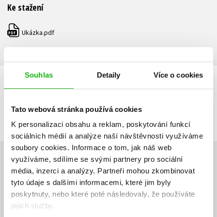
Ke stažení
Ukázka.pdf
PDF
Souhlas
Detaily
Více o cookies
DALŠÍ TITULY Z ŘADY "KRONIKA JENNIFER
STRANGEOVÉ"
Tato webová stránka používá cookies
K personalizaci obsahu a reklam, poskytování funkcí
sociálních médií a analýze naší návštěvnosti využíváme
soubory cookies.
Informace o tom, jak náš web
využíváme, sdílíme se svými partnery pro sociální
HODNOCENÍ ČTENÁŘŮ
média, inzerci a analýzy.
Partneři mohou zkombinovat
tyto údaje s dalšími informacemi, které jim byly
V současné době nejsou vytvořena žádná uživatelská hodnocení.
poskytnuty, nebo které poté následovaly, že používáte
jejich služby.
Vaše hodnocení