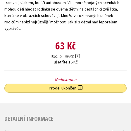
tramvají, vlakem, lodí či autobusem. V humorně pojatých scénkách
Young adult (SK)
Zahraniční literatura
Zdraví a životní styl
mohou děti hledat rodinku se dvěma dětmi na cestách či zvířátka,
která se v obrázcích schovávají. Množství rozehraných scének
Všechny tituly
rodičům nabízí nejrůznější možnosti, jak si s dětmi nad leporelem
vyprávět.
63 Kč
79 Kč
Běžně
ušetříte 16 Kč
Nedostupné
Prodej ukončen
DETAILNÍ INFORMACE