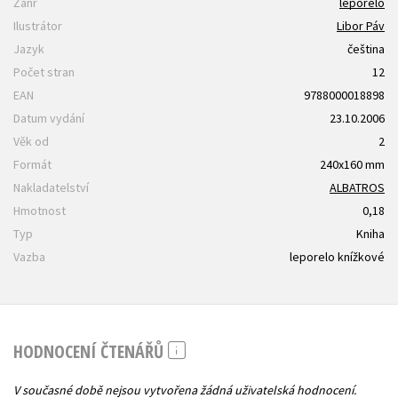
Žánr
leporelo
Ilustrátor
Libor Páv
Jazyk
čeština
Počet stran
12
EAN
9788000018898
Datum vydání
23.10.2006
Věk od
2
Formát
240x160 mm
Nakladatelství
ALBATROS
Hmotnost
0,18
Typ
Kniha
Vazba
leporelo knížkové
HODNOCENÍ ČTENÁŘŮ
V současné době nejsou vytvořena žádná uživatelská hodnocení.