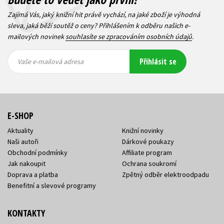
Zajímá Vás, jaký knižní hit právě vychází, na jaké zboží je výhodná
sleva, jaká běží soutěž o ceny? Přihlášením k odběru našich e-
mailových novinek
souhlasíte se zpracováním osobních údajů
.
Vaše e-
Vaše e-
Přihlásit se
mailová
mailová
Vaše e-mailová adresa
adresa
adresa
E-SHOP
Aktuality
Knižní novinky
Naši autoři
Dárkové poukazy
Obchodní podmínky
Affiliate program
Jak nakoupit
Ochrana soukromí
Doprava a platba
Zpětný odběr elektroodpadu
Benefitní a slevové programy
KONTAKTY