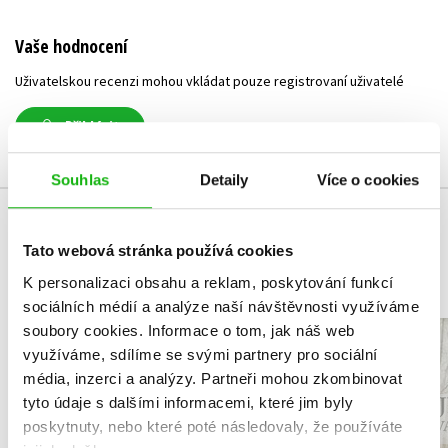
Vaše hodnocení
Uživatelskou recenzi mohou vkládat pouze registrovaní uživatelé
Přihlásit
Souhlas
Detaily
Více o cookies
MOHLO BY VÁS TAKÉ ZAJÍMAT
Tato webová stránka používá cookies
K personalizaci obsahu a reklam, poskytování funkcí
sociálních médií a analýze naší návštěvnosti využíváme
soubory cookies.
Informace o tom, jak náš web
NARNIE – komplet
Čarodějn
využíváme, sdílíme se svými partnery pro sociální
1.-7.díl – box
Frýval
média, inzerci a analýzy.
Partneři mohou zkombinovat
C. S. Lewis
Izabela Mi
tyto údaje s dalšími informacemi, které jim byly
poskytnuty, nebo které poté následovaly, že používáte