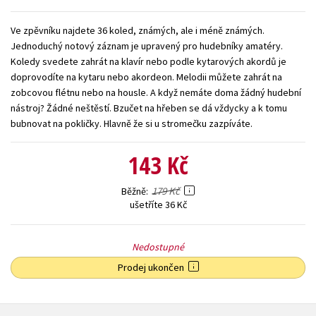
Young adult (SK)
Zahraniční literatura
Zdraví a životní styl
Ve zpěvníku najdete 36 koled, známých, ale i méně známých.
Jednoduchý notový záznam je upravený pro hudebníky amatéry.
Všechny tituly
Koledy svedete zahrát na klavír nebo podle kytarových akordů je
doprovodíte na kytaru nebo akordeon. Melodii můžete zahrát na
zobcovou flétnu nebo na housle. A když nemáte doma žádný hudební
nástroj? Žádné neštěstí. Bzučet na hřeben se dá vždycky a k tomu
bubnovat na pokličky. Hlavně že si u stromečku zazpíváte.
143 Kč
179 Kč
Běžně
ušetříte 36 Kč
Nedostupné
Prodej ukončen