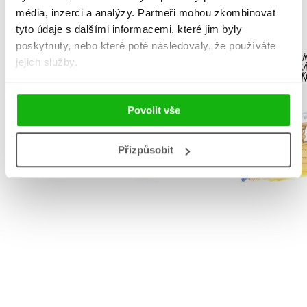
média, inzerci a analýzy.
Partneři mohou zkombinovat
tyto údaje s dalšími informacemi, které jim byly
NARNIE – komplet
poskytnuty, nebo které poté následovaly, že používáte
Podivu
1.-7.díl – box
jejich služby.
vyprávění 
piráta K
C. S. Lewis
Václav Čt
Povolit vše
Přizpůsobit
Do košík
Do košíku
263 Kč
1 832 Kč
3
2 290 Kč