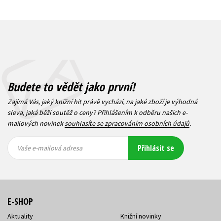
Budete to vědět jako první!
Zajímá Vás, jaký knižní hit právě vychází, na jaké zboží je výhodná
sleva, jaká běží soutěž o ceny? Přihlášením k odběru našich e-
mailových novinek
souhlasíte se zpracováním osobních údajů
.
Vaše e-
Vaše e-
Přihlásit se
mailová
mailová
Vaše e-mailová adresa
adresa
adresa
E-SHOP
Aktuality
Knižní novinky