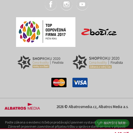
2026 © Albatrosmedia.cz, Albatros Media a.s.
Podle zákona o evidenci tržeb je prodávající povinen vystavit kupujícímu účtenku.
NAPIŠTE NÁM
Zároveň je povinen zaevidovat přijatou tržbu u správce daně on-line; v případě
technického výpadku pak nejpozději do 48 hodin. Uvedené se týká pouze případů