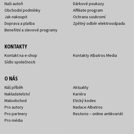
Naši autoři
Dárkové poukazy
Obchodní podmínky
Affiliate program
Jak nakoupit
Ochrana soukromí
Doprava a platba
Zpětný odběr elektroodpadu
Benefitní a slevové programy
KONTAKTY
Kontakt na e-shop
Kontakty Albatros Media
Sídlo společnosti
O NÁS
Náš příběh
Aktuality
Nakladatelství
Kariéra
Maloobchod
Etický kodex
Pro autory
Nadace Albatros
Pro partnery
Restorio – online antikvariát
Pro média