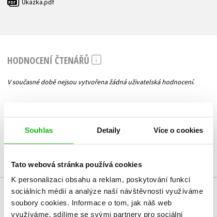
Ukázka.pdf
PDF
HODNOCENÍ ČTENÁŘŮ
V současné době nejsou vytvořena žádná uživatelská hodnocení.
Vaše hodnocení
Uživatelskou recenzi mohou vkládat pouze registrovaní uživatelé
Souhlas
Detaily
Více o cookies
Přihlásit
Tato webová stránka používá cookies
K personalizaci obsahu a reklam, poskytování funkcí
sociálních médií a analýze naší návštěvnosti využíváme
MOHLO BY VÁS TAKÉ ZAJÍMAT
soubory cookies.
Informace o tom, jak náš web
využíváme, sdílíme se svými partnery pro sociální