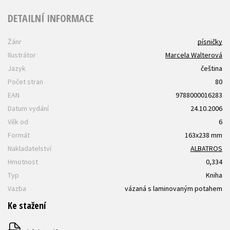
DETAILNÍ INFORMACE
Žánr
písničky
Ilustrátor
Marcela Walterová
Jazyk
čeština
Počet stran
80
EAN
9788000016283
Datum vydání
24.10.2006
Věk od
6
Formát
163x238 mm
Nakladatelství
ALBATROS
Hmotnost
0,334
Typ
Kniha
Vazba
vázaná s laminovaným potahem
Ke stažení