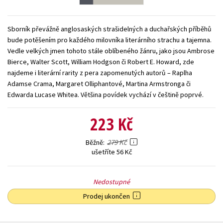
Young adult (SK)
Zahraniční literatura
Zdraví a životní styl
Sborník převážně anglosaských strašidelných a duchařských příběhů
Všechny tituly
bude potěšením pro každého milovníka literárního strachu a tajemna.
Vedle velkých jmen tohoto stále oblíbeného žánru, jako jsou Ambrose
Bierce, Walter Scott, William Hodgson či Robert E. Howard, zde
najdeme i literární rarity z pera zapomenutých autorů – Raplha
Adamse Crama, Margaret Olliphantové, Martina Armstronga či
Edwarda Lucase Whitea. Většina povídek vychází v češtině poprvé.
223 Kč
279 Kč
Běžně
ušetříte 56 Kč
Nedostupné
Prodej ukončen