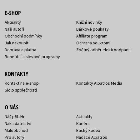
E-SHOP
Aktuality
Knižní novinky
Naši autoři
Dárkové poukazy
Obchodní podmínky
Affiliate program
Jak nakoupit
Ochrana soukromí
Doprava a platba
Zpětný odběr elektroodpadu
Benefitní a slevové programy
KONTAKTY
Kontakt na e-shop
Kontakty Albatros Media
Sídlo společnosti
O NÁS
Náš příběh
Aktuality
Nakladatelství
Kariéra
Maloobchod
Etický kodex
Pro autory
Nadace Albatros