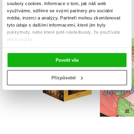
soubory cookies.
Informace o tom, jak náš web
využíváme, sdílíme se svými partnery pro sociální
MOHLO BY VÁS TAKÉ ZAJÍMAT
média, inzerci a analýzy.
Partneři mohou zkombinovat
tyto údaje s dalšími informacemi, které jim byly
poskytnuty, nebo které poté následovaly, že používáte
jejich služby.
NARNIE – komplet
Srdcerv
1.-7.díl – box
Alice O
Povolit vše
C. S. Lewis
Přizpůsobit
Do košík
Do košíku
439 Kč
5
1 832 Kč
2 290 Kč