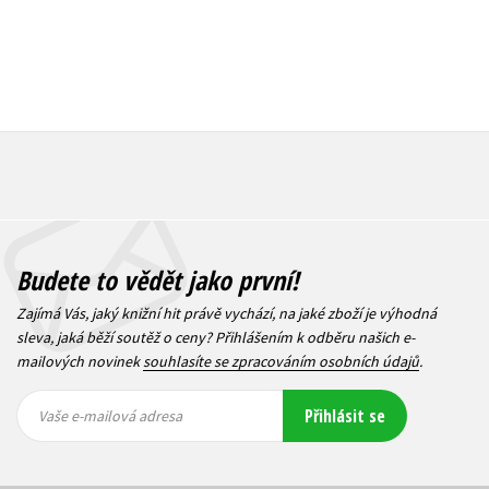
Budete to vědět jako první!
Zajímá Vás, jaký knižní hit právě vychází, na jaké zboží je výhodná
sleva, jaká běží soutěž o ceny? Přihlášením k odběru našich e-
mailových novinek
souhlasíte se zpracováním osobních údajů
.
Vaše e-
Vaše e-
Přihlásit se
mailová
mailová
Vaše e-mailová adresa
adresa
adresa