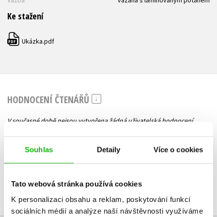
Vazba
vázaná s laminovaným potahem
Ke stažení
Ukázka.pdf
PDF
HODNOCENÍ ČTENÁŘŮ
V současné době nejsou vytvořena žádná uživatelská hodnocení.
Vaše hodnocení
Souhlas
Detaily
Více o cookies
Uživatelskou recenzi mohou vkládat pouze registrovaní uživatelé
Tato webová stránka používá cookies
Přihlásit
K personalizaci obsahu a reklam, poskytování funkcí
sociálních médií a analýze naší návštěvnosti využíváme