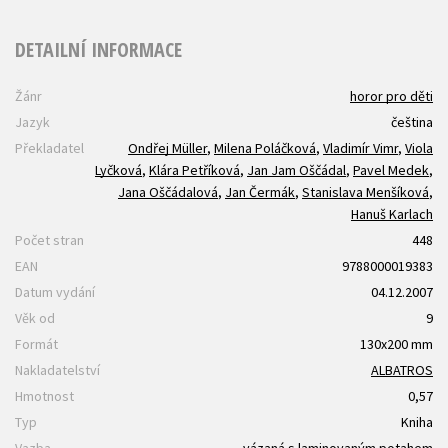
DETAILNÍ INFORMACE
Žánr
horor pro děti
Jazyk
čeština
Překladatel
Ondřej Müller
,
Milena Poláčková
,
Vladimír Vimr
,
Viola
Lyčková
,
Klára Petříková
,
Jan Jam Oščádal
,
Pavel Medek
,
Jana Oščádalová
,
Jan Čermák
,
Stanislava Menšíková
,
Hanuš Karlach
Počet stran
448
EAN
9788000019383
Datum vydání
04.12.2007
Věk od
9
Formát
130x200 mm
Nakladatelství
ALBATROS
Hmotnost
0,57
Typ
Kniha