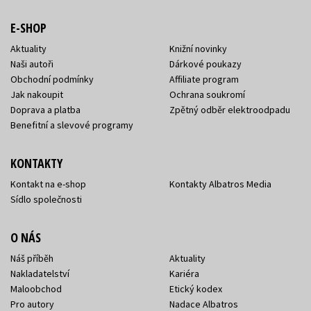
E-SHOP
Aktuality
Knižní novinky
Naši autoři
Dárkové poukazy
Obchodní podmínky
Affiliate program
Jak nakoupit
Ochrana soukromí
Doprava a platba
Zpětný odběr elektroodpadu
Benefitní a slevové programy
KONTAKTY
Kontakt na e-shop
Kontakty Albatros Media
Sídlo společnosti
O NÁS
Náš příběh
Aktuality
Nakladatelství
Kariéra
Maloobchod
Etický kodex
Pro autory
Nadace Albatros