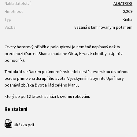
Nakladatelství
ALBATROS
Hmotnost
0,269
Typ
Kniha
Vazba
vázaná s laminovaným potahem
Čtvrtý hororový příběh o poloupírovi je neméně napínavý než ty
předchozí (Darren Shan a madame Okta, Krvavé chodby a Upírův
pomocník).
Tentokrát se Darren po úmorné riskantní cestě severskou divočinou
ocitne přímo v srdci upířího světa. V jeskynním labyrintu Upíří hory
poznává zblízka život a řád celého klanu,
který se po 12 letech schází k svému rokování.
Ke stažení
Ukázka.pdf
PDF