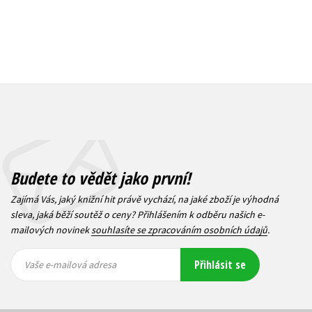
Budete to vědět jako první!
Zajímá Vás, jaký knižní hit právě vychází, na jaké zboží je výhodná
sleva, jaká běží soutěž o ceny? Přihlášením k odběru našich e-
mailových novinek
souhlasíte se zpracováním osobních údajů
.
Vaše e-
Vaše e-
Přihlásit se
mailová
mailová
Vaše e-mailová adresa
adresa
adresa