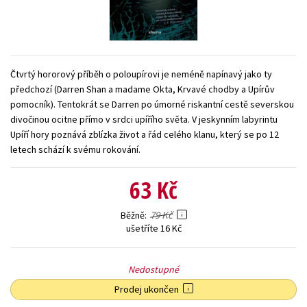
Young adult (SK)
Zahraniční literatura
Zdraví a životní styl
Všechny tituly
Čtvrtý hororový příběh o poloupírovi je neméně napínavý jako ty
předchozí (Darren Shan a madame Okta, Krvavé chodby a Upírův
pomocník). Tentokrát se Darren po úmorné riskantní cestě severskou
divočinou ocitne přímo v srdci upířího světa. V jeskynním labyrintu
Upíří hory poznává zblízka život a řád celého klanu, který se po 12
letech schází k svému rokování.
63 Kč
79 Kč
Běžně
ušetříte 16 Kč
Nedostupné
Prodej ukončen