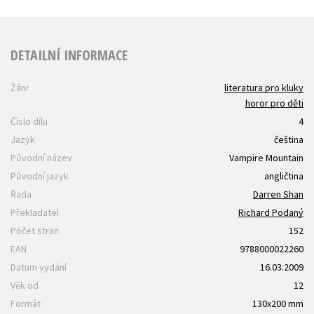
DETAILNÍ INFORMACE
Žánr
literatura pro kluky
horor pro děti
Číslo dílu
4
Jazyk
čeština
Původní název
Vampire Mountain
Původní jazyk
angličtina
Řada
Darren Shan
Překladatel
Richard Podaný
Počet stran
152
EAN
9788000022260
Datum vydání
16.03.2009
Věk od
12
Formát
130x200 mm