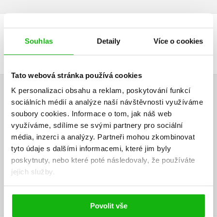
DALŠÍ TITULY Z ŘADY "DARREN SHAN"
Souhlas
Detaily
Více o cookies
Tato webová stránka používá cookies
K personalizaci obsahu a reklam, poskytování funkcí
HODNOCENÍ ČTENÁŘŮ
sociálních médií a analýze naší návštěvnosti využíváme
soubory cookies.
Informace o tom, jak náš web
V současné době nejsou vytvořena žádná uživatelská hodnocení.
využíváme, sdílíme se svými partnery pro sociální
média, inzerci a analýzy.
Partneři mohou zkombinovat
Vaše hodnocení
tyto údaje s dalšími informacemi, které jim byly
poskytnuty, nebo které poté následovaly, že používáte
Uživatelskou recenzi mohou vkládat pouze registrovaní uživatelé
jejich služby.
Přihlásit
Povolit vše