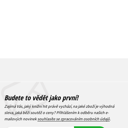
239 Kč
2
263 Kč
329 Kč
Budete to vědět jako první!
Zajímá Vás, jaký knižní hit právě vychází, na jaké zboží je výhodná
sleva, jaká běží soutěž o ceny? Přihlášením k odběru našich e-
mailových novinek
souhlasíte se zpracováním osobních údajů
.