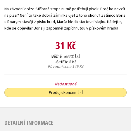
Young adult (SK)
Zahraniční literatura
Zdraví a životní styl
Na závodní dráze Stříbrná stopa nutně potřebují písek! Proč ho nevzít
na pláži? Není to také dobrá záminka ujet z toho shonu? Zatímco Boris
s Roarym stavějí z písku hrad, Marša hledá startovní vlajku. Hádejte,
Všechny tituly
kde se objevila? Boris ji zapomněl zapíchnutou v pískovém hradu!
31 Kč
39 Kč
Běžně
ušetříte 8 Kč
Původní cena
149 Kč
Nedostupné
Prodej ukončen
DETAILNÍ INFORMACE