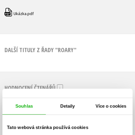
Ukázka.pdf
PDF
DALŠÍ TITULY Z ŘADY "ROARY"
HODNOCENÍ ČTENÁŘŮ
V současné době nejsou vytvořena žádná uživatelská hodnocení.
Souhlas
Detaily
Více o cookies
Vaše hodnocení
Tato webová stránka používá cookies
Uživatelskou recenzi mohou vkládat pouze registrovaní uživatelé