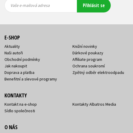
Vaše e-
Vaše e-
Přihlásit se
mailová
mailová
Vaše e-mailová adresa
adresa
adresa
E-SHOP
Aktuality
Knižní novinky
Naši autoři
Dárkové poukazy
Obchodní podmínky
Affiliate program
Jak nakoupit
Ochrana soukromí
Doprava a platba
Zpětný odběr elektroodpadu
Benefitní a slevové programy
KONTAKTY
Kontakt na e-shop
Kontakty Albatros Media
Sídlo společnosti
O NÁS