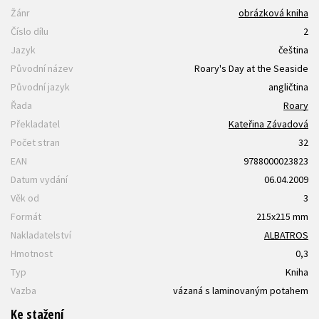
Žánr
obrázková kniha
Číslo dílu
2
Jazyk
čeština
Původní název
Roary's Day at the Seaside
Původní jazyk
angličtina
Řada
Roary
Překladatel
Kateřina Závadová
Počet stran
32
EAN
9788000023823
Datum vydání
06.04.2009
Věk od
3
Formát
215x215 mm
Nakladatelství
ALBATROS
Hmotnost
0,3
Typ
Kniha
Vazba
vázaná s laminovaným potahem
Ke stažení