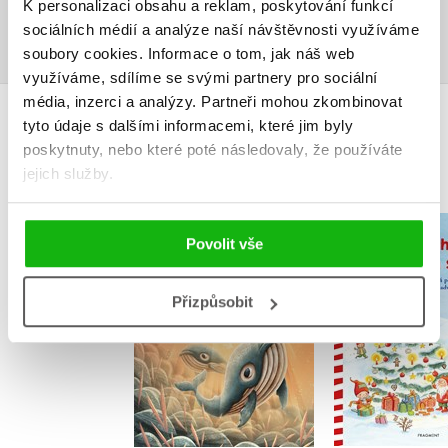
K personalizaci obsahu a reklam, poskytování funkcí
Přihlásit
sociálních médií a analýze naší návštěvnosti využíváme
soubory cookies.
Informace o tom, jak náš web
využíváme, sdílíme se svými partnery pro sociální
média, inzerci a analýzy.
Partneři mohou zkombinovat
tyto údaje s dalšími informacemi, které jim byly
MOHLO BY VÁS TAKÉ ZAJÍMAT
poskytnuty, nebo které poté následovaly, že používáte
jejich služby.
Gerda: Příběh moře
Příběhy vá
Povolit vše
a odvahy
skřít
Adrián Macho
Ingrid U
Přizpůsobit
Do košík
Do košíku