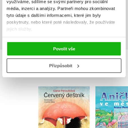
Ivany Peroutkové se pravidelně umisťují na předních místech
využíváme, sdílíme se svými partnery pro sociální
čtenářských anket a získaly několik ocenění. Ivana žije v Praze, má
média, inzerci a analýzy.
Partneři mohou zkombinovat
dceru a dva syny.
tyto údaje s dalšími informacemi, které jim byly
poskytnuty, nebo které poté následovaly, že používáte
jejich služby.
Zobrazit profil autora
Povolit vše
MOHLO BY VÁS TAKÉ ZAJÍMAT
Přizpůsobit
Červený deštník
Anička ve
Ivana Peroutková
Ivana Per