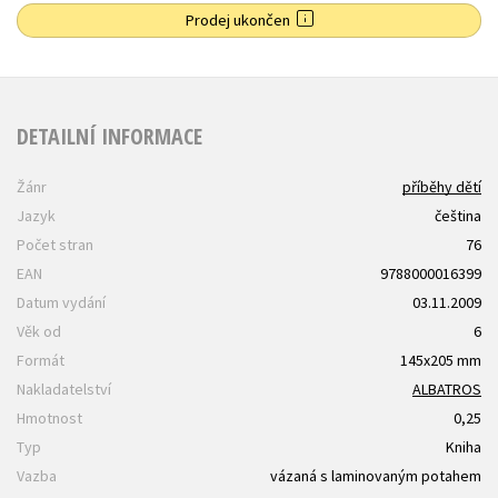
Prodej ukončen
DETAILNÍ INFORMACE
Žánr
příběhy dětí
Jazyk
čeština
Počet stran
76
EAN
9788000016399
Datum vydání
03.11.2009
Věk od
6
Formát
145x205 mm
Nakladatelství
ALBATROS
Hmotnost
0,25
Typ
Kniha
Vazba
vázaná s laminovaným potahem