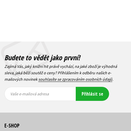
Budete to vědět jako první!
Zajímá Vás, jaký knižní hit právě vychází, na jaké zboží je výhodná
sleva, jaká běží soutěž o ceny? Přihlášením k odběru našich e-
mailových novinek
souhlasíte se zpracováním osobních údajů
.
Vaše e-
Vaše e-
Přihlásit se
mailová
mailová
Vaše e-mailová adresa
adresa
adresa
E-SHOP