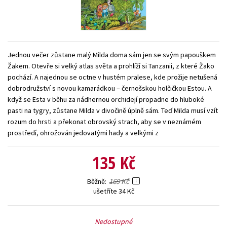
Young adult (SK)
Zahraniční literatura
Zdraví a životní styl
Všechny tituly
Jednou večer zůstane malý Milda doma sám jen se svým papouškem
Žakem. Otevře si velký atlas světa a prohlíží si Tanzanii, z které Žako
pochází. A najednou se octne v hustém pralese, kde prožije netušená
dobrodružství s novou kamarádkou – černošskou holčičkou Estou. A
když se Esta v běhu za nádhernou orchidejí propadne do hluboké
pasti na tygry, zůstane Milda v divočině úplně sám. Teď Milda musí vzít
rozum do hrsti a překonat obrovský strach, aby se v neznámém
prostředí, ohrožován jedovatými hady a velkými z
135 Kč
169 Kč
Běžně
ušetříte 34 Kč
Nedostupné