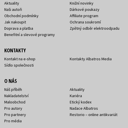
Aktuality
Knižní novinky
Naši autoři
Dárkové poukazy
Obchodní podmínky
Affiliate program
Jak nakoupit
Ochrana soukromí
Doprava a platba
Zpětný odběr elektroodpadu
Benefitní a slevové programy
KONTAKTY
Kontakt na e-shop
Kontakty Albatros Media
Sídlo společnosti
O NÁS
Náš příběh
Aktuality
Nakladatelství
Kariéra
Maloobchod
Etický kodex
Pro autory
Nadace Albatros
Pro partnery
Restorio – online antikvariát
Pro média