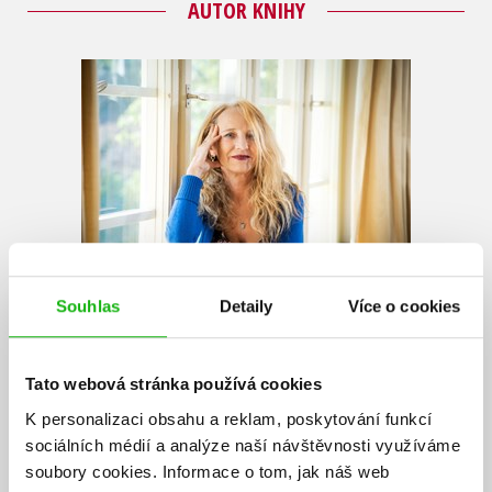
AUTOR KNIHY
Souhlas
Detaily
Více o cookies
Ivana Peroutková
Spisovatelka a překladatelka, absolventka divadelní a filmové vědy
Tato webová stránka používá cookies
na FF UK. Debutovala románem
Na vahách života
(1992). Od té doby
K personalizaci obsahu a reklam, poskytování funkcí
má na svém autorském kontě přes čtyři desítky titulů pro malé
sociálních médií a analýze naší návštěvnosti využíváme
čtenáře, teenagery i dospělé. Je autorkou mimořádně úspěšných
soubory cookies.
Informace o tom, jak náš web
knižních sérií o holčičce Aničce a nevšední hrdince Valentýnce. Knihy