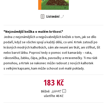
Young adult (SK)
Zahraniční literatura
Zdraví a životní styl
Listování
Všechny tituly
Nejznámější knížka o malém krtkovi.
Jedna z nejznámějších a nejpůvabnějších knížek o tom, jak se dílo
podaří, když se všichni spojí a každý dělá, co umí. Krtek zatouží po
krásných modrých kalhotkách, sám ale neumí ani tkát, ani stříhat, šít
nebo barvit látku. Poprosí tedy o pomoc své kamarády – raka,
rákosníčka, žabku, čápa, ježka, pavoučky a mravenečky. Ti mu rádi
pomohou, a Krtek se nakonec může radovat z nových kalhotek
s velkými kapsami, kam může schovat své malé poklady.
183 Kč
229 Kč
Běžně
ušetříte 46 Kč