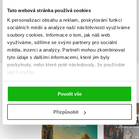
V současné době nejsou vytvořena žádná uživatelská hodnocení.
Tato webová stránka používá cookies
Vaše hodnocení
K personalizaci obsahu a reklam, poskytování funkcí
sociálních médií a analýze naší návštěvnosti využíváme
Uživatelskou recenzi mohou vkládat pouze registrovaní uživatelé
soubory cookies.
Informace o tom, jak náš web
využíváme, sdílíme se svými partnery pro sociální
Přihlásit
média, inzerci a analýzy.
Partneři mohou zkombinovat
tyto údaje s dalšími informacemi, které jim byly
poskytnuty, nebo které poté následovaly, že používáte
jejich služby.
MOHLO BY VÁS TAKÉ ZAJÍMAT
Povolit vše
Báje a pověsti
Přizpůsobit
Gol
starého Egypta a
Mezopotámie
Eduard Pe
Eduard Petiška