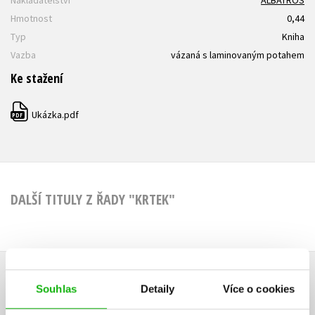
Nakladatelství
ALBATROS
Hmotnost
0,44
Typ
Kniha
Vazba
vázaná s laminovaným potahem
Ke stažení
Ukázka.pdf
PDF
DALŠÍ TITULY Z ŘADY "KRTEK"
HODNOCENÍ ČTENÁŘŮ
Souhlas
Detaily
Více o cookies