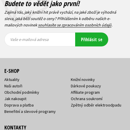
Budete to vědět jako první!
Zajímá Vás, jaký knižní hit právě vychází, na jaké zboží je výhodná
sleva, jaká běží soutěž o ceny? Přihlášením k odběru našich e-
mailových novinek
souhlasíte se zpracováním osobních údajů
.
Vaše e-
Vaše e-
Přihlásit se
mailová
mailová
Vaše e-mailová adresa
adresa
adresa
E-SHOP
Aktuality
Knižní novinky
Naši autoři
Dárkové poukazy
Obchodní podmínky
Affiliate program
Jak nakoupit
Ochrana soukromí
Doprava a platba
Zpětný odběr elektroodpadu
Benefitní a slevové programy
KONTAKTY