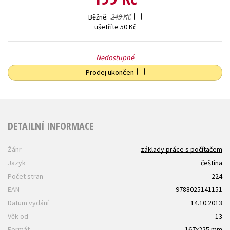
249 Kč
Běžně
ušetříte 50 Kč
Nedostupné
Prodej ukončen
DETAILNÍ INFORMACE
Žánr
základy práce s počítačem
Jazyk
čeština
Počet stran
224
EAN
9788025141151
Datum vydání
14.10.2013
Věk od
13
Formát
167x225 mm