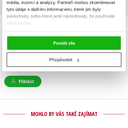
média, inzerci a analýzy.
Partneři mohou zkombinovat
tyto údaje s dalšími informacemi, které jim byly
poskytnuty, nebo které poté následovaly, že používáte
jejich služby.
HODNOCENÍ ČTENÁŘŮ
V současné době nejsou vytvořena žádná uživatelská hodnocení.
Povolit vše
Vaše hodnocení
Přizpůsobit
Uživatelskou recenzi mohou vkládat pouze registrovaní uživatelé
Přihlásit
MOHLO BY VÁS TAKÉ ZAJÍMAT