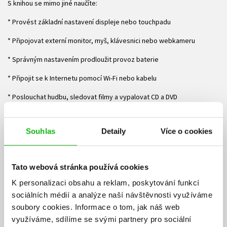
S knihou se mimo jiné naučíte:
* Provést základní nastavení displeje nebo touchpadu
* Připojovat externí monitor, myš, klávesnici nebo webkameru
* Správným nastavením prodloužit provoz baterie
* Připojit se k Internetu pomocí Wi-Fi nebo kabelu
* Poslouchat hudbu, sledovat filmy a vypalovat CD a DVD
* Propojit notebook s projektorem a provést nastavení zobrazení
Souhlas
Detaily
Více o cookies
* Zabezpečit počítač proti virům, spywaru a nevyžádané poště
* Zálohovat soubory a obnovovat nefungující Windows
Tato webová stránka používá cookies
* Řešit běžné problémy a udržovat notebook v dobré kondici
K personalizaci obsahu a reklam, poskytování funkcí
Ke stažení
sociálních médií a analýze naší návštěvnosti využíváme
soubory cookies.
Informace o tom, jak náš web
Obsah.pdf
Ukázka.pdf
využíváme, sdílíme se svými partnery pro sociální
PDF
PDF