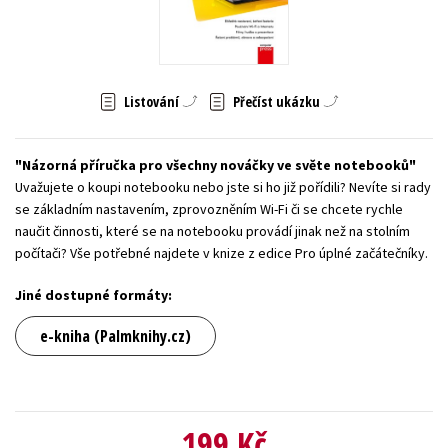
Young adult (SK)
Zahraniční literatura
Zdraví a životní styl
Všechny tituly
Listování
Přečíst ukázku
Názorná příručka pro všechny nováčky ve světe notebooků
Uvažujete o koupi notebooku nebo jste si ho již pořídili? Nevíte si rady
se základním nastavením, zprovozněním Wi-Fi či se chcete rychle
naučit činnosti, které se na notebooku provádí jinak než na stolním
počítači? Vše potřebné najdete v knize z edice Pro úplné začátečníky.
Jiné dostupné formáty:
e-kniha (Palmknihy.cz)
199 Kč