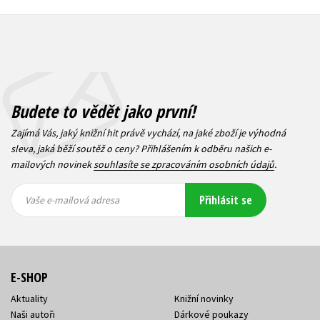
Budete to vědět jako první!
Zajímá Vás, jaký knižní hit právě vychází, na jaké zboží je výhodná
sleva, jaká běží soutěž o ceny? Přihlášením k odběru našich e-
mailových novinek
souhlasíte se zpracováním osobních údajů
.
Vaše e-
Vaše e-
Přihlásit se
mailová
mailová
Vaše e-mailová adresa
adresa
adresa
E-SHOP
Aktuality
Knižní novinky
Naši autoři
Dárkové poukazy