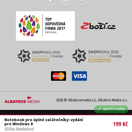
2026 © Albatrosmedia.cz, Albatros Media a.s.
NAPIŠTE NÁM
Podle zákona o evidenci tržeb je prodávající povinen vystavit kupujícímu účtenku.
Notebook pro úplné začátečníky: vydání
Zároveň je povinen zaevidovat přijatou tržbu u správce daně on-line; v případě
199 Kč
pro Windows 8
technického výpadku pak nejpozději do 48 hodin. Uvedené se týká pouze případů
podléhajících EET.
Eliška Roubalová