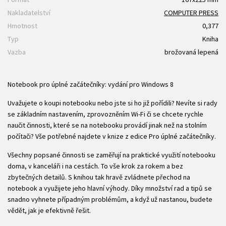
Nakladatelství
COMPUTER PRESS
Hmotnost
0,377
Typ
Kniha
Vazba
brožovaná lepená
Notebook pro úplné začátečníky: vydání pro Windows 8
Uvažujete o koupi notebooku nebo jste si ho již pořídili? Nevíte si rady
se základním nastavením, zprovozněním Wi-Fi či se chcete rychle
naučit činnosti, které se na notebooku provádí jinak než na stolním
počítači? Vše potřebné najdete v knize z edice Pro úplné začátečníky.
Všechny popsané činnosti se zaměřují na praktické využití notebooku
doma, v kanceláři i na cestách. To vše krok za rokem a bez
zbytečných detailů. S knihou tak hravě zvládnete přechod na
notebook a využijete jeho hlavní výhody. Díky množství rad a tipů se
snadno vyhnete případným problémům, a když už nastanou, budete
vědět, jak je efektivně řešit.