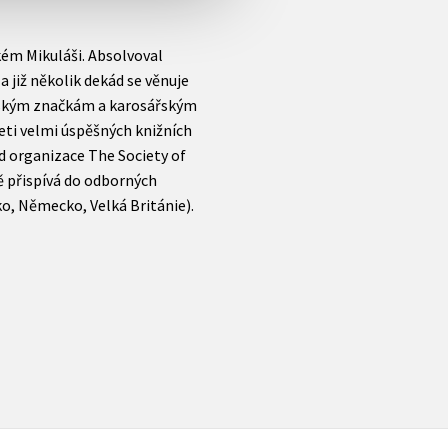
kém Mikuláši. Absolvoval
a již několik dekád se věnuje
nským značkám a karosářským
eti velmi úspěšných knižních
 od organizace The Society of
ě přispívá do odborných
ko, Německo, Velká Británie).