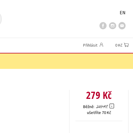
EN
Přihlásit
0 Kč
279 Kč
349 Kč
Běžně
ušetříte 70 Kč