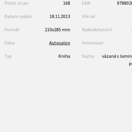
Počet stran
168
EAN
978802
Datum vydání
18.11.2013
Věk od
Formát
210x285 mm
Nakladatelství
Edice
Autosalon
Hmotnost
Typ
Kniha
Vazba
vázaná s lami
p