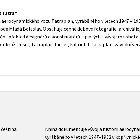
Populárně - naučná pro dospělé
Young adult (SK)
z Tatra
Populárně - naučné pro děti
i aerodynamického vozu Tatraplan, vyráběného v letech 1947 – 195
Zahraniční literatura
Předškoláci
kodě Mladá Boleslav. Obsahuje cenné dobové fotografie, archiválie
Zdraví a životní styl
 i přehled designérů a konstruktérů, spjatých s vývojem tohoto v
Příroda a zahrada
rož, Josef, Tatraplan-Diesel, kabriolet Tatraplan, závodní verz
šechny tituly
čeština
Kniha dokumentuje vývoj a historii aerodyn
vyráběného v letech 1947–1952 v kopřivnické