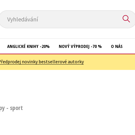
Vyhledávání
ANGLICKÉ KNIHY -20%
NOVÝ VÝPRODEJ -70 %
O NÁS
Předprodej novinky bestsellerové autorky
Přírodní vědy
Křížovky
Společnost, politika
Kuchařky
Technika a věda
New Adult
Učebnice
Ostatní
py - sport
Umění a kultura
Počítače
Výchova a pedagogika
Poezie
Young adult