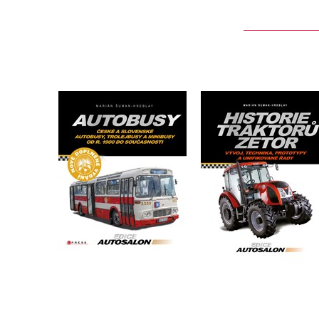
Autobusy
Historie traktorů Ze
Marián Šuman-Hreblay
Marián Šuman-Hrebla
Do košíku
Do košíku
399 Kč
359 Kč
499 Kč
449 Kč