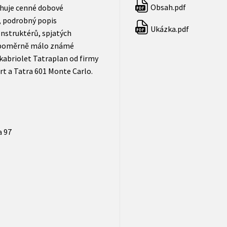
Obsah.pdf
ahuje cenné dobové
PDF
i, podrobný popis
Ukázka.pdf
PDF
nstruktérů, spjatých
 i poměrně málo známé
kabriolet Tatraplan od firmy
t a Tatra 601 Monte Carlo.
a 97