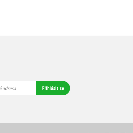
Přihlásit se
á adresa