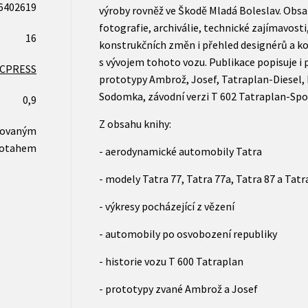
6402619
výroby rovněž ve Škodě Mladá Boleslav. Obs
fotografie, archiválie, technické zajímavost
16
konstrukčních změn i přehled designérů a ko
s vývojem tohoto vozu. Publikace popisuje
CPRESS
prototypy Ambrož, Josef, Tatraplan-Diesel, 
Sodomka, závodní verzi T 602 Tatraplan-Spor
0,9
Z obsahu knihy:
novaným
otahem
- aerodynamické automobily Tatra
- modely Tatra 77, Tatra 77a, Tatra 87 a Tatr
- výkresy pocházející z vězení
- automobily po osvobození republiky
- historie vozu T 600 Tatraplan
- prototypy zvané Ambrož a Josef