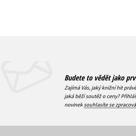
Budete to vědět jako prv
Zajímá Vás, jaký knižní hit práv
jaká běží soutěž o ceny? Přihl
novinek
souhlasíte se zpracov