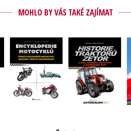
MOHLO BY VÁS TAKÉ ZAJÍMAT
Encyklopedie
tor
Historie traktorů Zetor
motocyklů
y
Marián Šuman-Hreblay
Marián Šuman-Hreblay
Do košíku
Do košíku
319 Kč
399 Kč
552 Kč
690 Kč