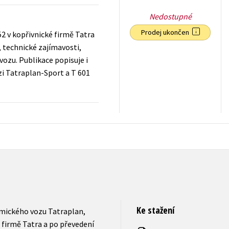
Nedostupné
Prodej ukončen
2 v kopřivnické firmě Tatra
, technické zajímavosti,
ozu. Publikace popisuje i
i Tatraplan-Sport a T 601
279
Kč
s DPH
Ke stažení
amického vozu Tatraplan,
 firmě Tatra a po převedení