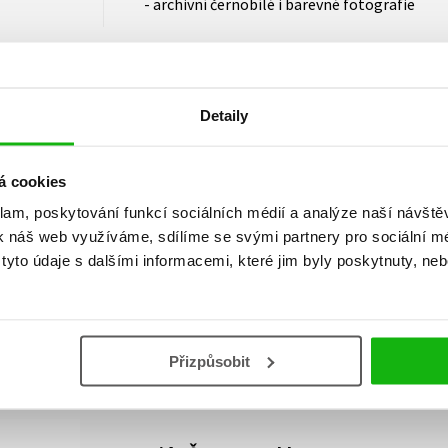
- archivní černobílé i barevné fotografie
Detaily
Vaše hodnocení
á cookies
klam, poskytování funkcí sociálních médií a analýze naší návšt
Uživatelskou recenzi mohou vkládat pouze registrovaní uživat
k náš web využíváme, sdílíme se svými partnery pro sociální méd
yto údaje s dalšími informacemi, které jim byly poskytnuty, neb
Přihlásit
AUTOR KNIHY
Přizpůsobit