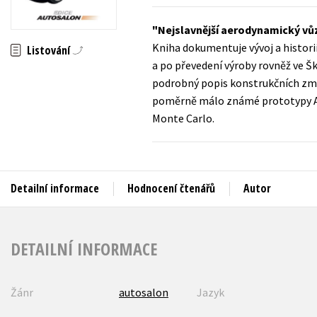
Auto - moto
Jazyky
Nejslavnější aerodynamický vů
Beletrie pro děti
Kniha dokumentuje vývoj a histori
Listování
Kalendáře
Beletrie pro dospělé
a po převedení výroby rovněž ve Š
Kariéra a osobní rozvoj
podrobný popis konstrukčních změn
Byznys a ekonomie
poměrně málo známé prototypy Amb
Komiks
Monte Carlo.
V
Detailní informace
Hodnocení čtenářů
Autor
DETAILNÍ INFORMACE
Žánr
autosalon
Jazyk