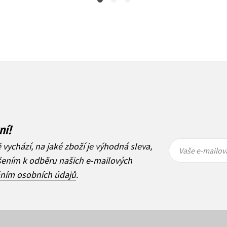
ní!
Vaše e-
Vaše e-
ě vychází, na jaké zboží je výhodná sleva,
mailová
mailová
Vaše e-mailov
adresa
adresa
ášením k odběru našich e-mailových
áním osobních údajů
.