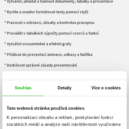
* Vytvářet, ukládat a tisknout dokumenty, tabulky a prezentace
* Rychle a snadno formátovat texty pomocí stylů
* Pracovat s odstavci, obsahy a kontrolou pravopisu
* Provádět v tabulkách výpočty pomocí vzorců a funkcí
* Vytvářet srozumitelné a efektní grafy
* Přidávat do prezentací animace, odkazy a tlačítka
* Dodržovat správné zásady prezentování
* Přijímat a odesílat elektronickou poštu v Outlooku
* Pracovat s obrázky ve všech programech sady Office
Souhlas
Detaily
Více o cookies
Knihy z edice Jednoduše:
* Neprobírají všechny funkce programu, ale názorně vysvětlují, jak se
Tato webová stránka používá cookies
provádějí ty nejpotřebnější úkony
K personalizaci obsahu a reklam, poskytování funkcí
sociálních médií a analýze naší návštěvnosti využíváme
* Vynikají přehlednou dvoubarevnou sazbou s dostatkem obrázků