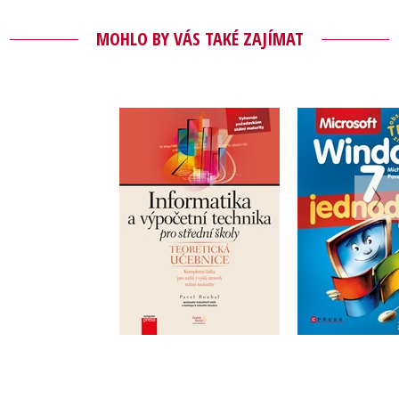
MOHLO BY VÁS TAKÉ ZAJÍMAT
Microsoft 
Informatika a
7 Jedno
výpočetní technika
pro střední školy
,
Pavel R
Pavel Roubal
Michal 
Do košíku
Do košík
119 Kč
103 Kč
149 Kč
1