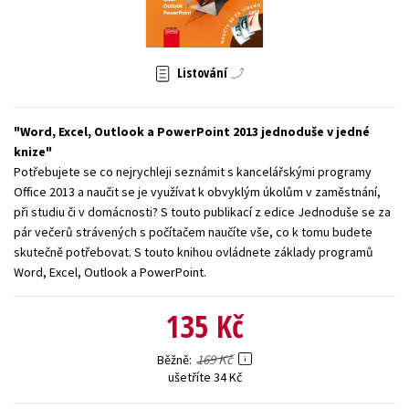
Young adult (SK)
Zahraniční literatura
Zdraví a životní styl
Všechny tituly
Listování
Word, Excel, Outlook a PowerPoint 2013 jednoduše v jedné
knize
Potřebujete se co nejrychleji seznámit s kancelářskými programy
Office 2013 a naučit se je využívat k obvyklým úkolům v zaměstnání,
při studiu či v domácnosti? S touto publikací z edice Jednoduše se za
pár večerů strávených s počítačem naučíte vše, co k tomu budete
skutečně potřebovat. S touto knihou ovládnete základy programů
Word, Excel, Outlook a PowerPoint.
135 Kč
169 Kč
Běžně
ušetříte 34 Kč