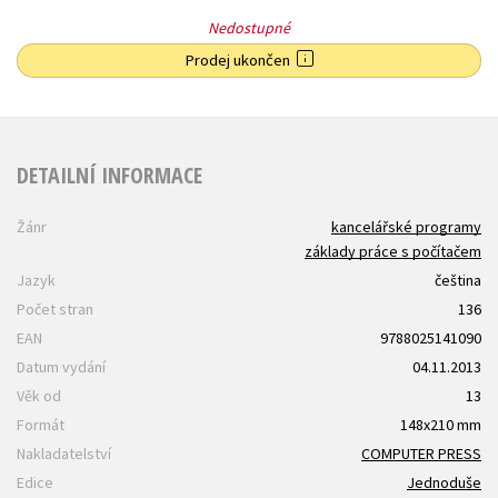
Nedostupné
Prodej ukončen
DETAILNÍ INFORMACE
Žánr
kancelářské programy
základy práce s počítačem
Jazyk
čeština
Počet stran
136
EAN
9788025141090
Datum vydání
04.11.2013
Věk od
13
Formát
148x210 mm
Nakladatelství
COMPUTER PRESS
Edice
Jednoduše