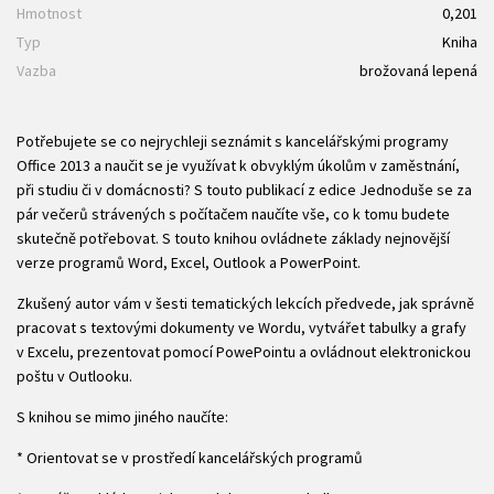
Hmotnost
0,201
Typ
Kniha
Vazba
brožovaná lepená
Potřebujete se co nejrychleji seznámit s kancelářskými programy
Office 2013 a naučit se je využívat k obvyklým úkolům v zaměstnání,
při studiu či v domácnosti? S touto publikací z edice Jednoduše se za
pár večerů strávených s počítačem naučíte vše, co k tomu budete
skutečně potřebovat. S touto knihou ovládnete základy nejnovější
verze programů Word, Excel, Outlook a PowerPoint.
Zkušený autor vám v šesti tematických lekcích předvede, jak správně
pracovat s textovými dokumenty ve Wordu, vytvářet tabulky a grafy
v Excelu, prezentovat pomocí PowePointu a ovládnout elektronickou
poštu v Outlooku.
S knihou se mimo jiného naučíte:
* Orientovat se v prostředí kancelářských programů