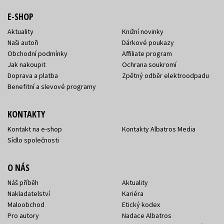
E-SHOP
Aktuality
Knižní novinky
Naši autoři
Dárkové poukazy
Obchodní podmínky
Affiliate program
Jak nakoupit
Ochrana soukromí
Doprava a platba
Zpětný odběr elektroodpadu
Benefitní a slevové programy
KONTAKTY
Kontakt na e-shop
Kontakty Albatros Media
Sídlo společnosti
O NÁS
Náš příběh
Aktuality
Nakladatelství
Kariéra
Maloobchod
Etický kodex
Pro autory
Nadace Albatros