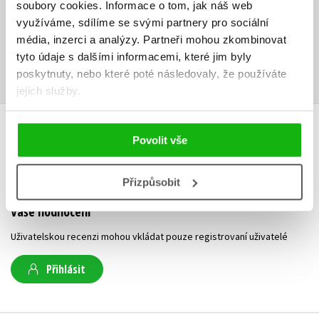
soubory cookies.
Informace o tom, jak náš web
Ke stažení
využíváme, sdílíme se svými partnery pro sociální
média, inzerci a analýzy.
Partneři mohou zkombinovat
Obsah.pdf
Ukázka.pdf
tyto údaje s dalšími informacemi, které jim byly
PDF
PDF
poskytnuty, nebo které poté následovaly, že používáte
jejich služby.
HODNOCENÍ ČTENÁŘŮ
Povolit vše
V současné době nejsou vytvořena žádná uživatelská hodnocení.
Přizpůsobit
Vaše hodnocení
Uživatelskou recenzi mohou vkládat pouze registrovaní uživatelé
Přihlásit