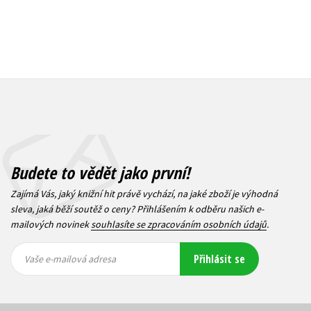
Budete to vědět jako první!
Zajímá Vás, jaký knižní hit právě vychází, na jaké zboží je výhodná
sleva, jaká běží soutěž o ceny? Přihlášením k odběru našich e-
mailových novinek
souhlasíte se zpracováním osobních údajů
.
Vaše e-
Vaše e-
Přihlásit se
mailová
mailová
Vaše e-mailová adresa
adresa
adresa