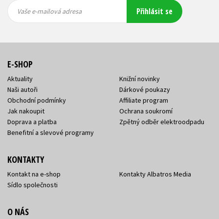
Vaše e-
Vaše e-
Přihlásit se
mailová
mailová
Vaše e-mailová adresa
adresa
adresa
E-SHOP
Aktuality
Knižní novinky
Naši autoři
Dárkové poukazy
Obchodní podmínky
Affiliate program
Jak nakoupit
Ochrana soukromí
Doprava a platba
Zpětný odběr elektroodpadu
Benefitní a slevové programy
KONTAKTY
Kontakt na e-shop
Kontakty Albatros Media
Sídlo společnosti
O NÁS