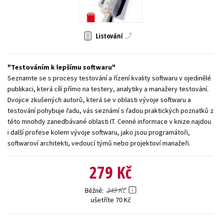
Young adult (SK)
Zahraniční literatura
Zdraví a životní styl
Listování
Všechny tituly
Testováním k lepšímu softwaru
Seznamte se s procesy testování a řízení kvality softwaru v ojedinělé
publikaci, která cílí přímo na testery, analytiky a manažery testování.
Dvojice zkušených autorů, která se v oblasti vývoje softwaru a
testování pohybuje řadu, vás seznámí s řadou praktických poznatků z
této mnohdy zanedbávané oblasti IT. Cenné informace v knize najdou
i další profese kolem vývoje softwaru, jako jsou programátoři,
softwaroví architekti, vedoucí týmů nebo projektoví manažeři.
279 Kč
349 Kč
Běžně
ušetříte 70 Kč