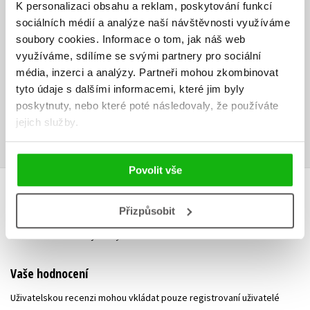
K personalizaci obsahu a reklam, poskytování funkcí
a v uplynulých třech letech vyučovala na Vysoké škole ekonomické
sociálních médií a analýze naší návštěvnosti využíváme
(VŠE) předměty Základy testování a Řízení kvality softwaru. Je
soubory cookies.
Informace o tom, jak náš web
autorkou kapitol zabývajících se měřením kvality a hlášením defektů,
využíváme, sdílíme se svými partnery pro sociální
řady příkladů a podílela se na úpravách textu.
média, inzerci a analýzy.
Partneři mohou zkombinovat
Ke stažení
tyto údaje s dalšími informacemi, které jim byly
poskytnuty, nebo které poté následovaly, že používáte
Obsah.pdf
Ukázka.pdf
jejich služby.
PDF
PDF
Povolit vše
HODNOCENÍ ČTENÁŘŮ
Přizpůsobit
V současné době nejsou vytvořena žádná uživatelská hodnocení.
Vaše hodnocení
Uživatelskou recenzi mohou vkládat pouze registrovaní uživatelé