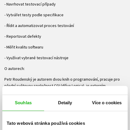
- Navrhovat testovací případy
- Vytvářet testy podle specifikace
- Řídit a automatizovat proces testování
- Reportovat defekty
- Měřit kvalitu softwaru
- Využívat vybrané testovací nástroje
O autorech:
Petr Roudenský je autorem dvou knih o programování, pracuje pro
přední světovou společnost CGI (dříve Logica), je externím
spolupracovníkem tuzemské společnosti Conquest Entertainment
a jako nezávislý konzultant působí v oblasti vývoje vzdělávacích
Souhlas
Detaily
Více o cookies
aplikací pro státní správu i soukromé subjekty. Je autorem většiny
kapitol této knihy a jejího konceptu.
Anna Havlíčková (rozená Borovcová) pracuje jako test manažer a test
Tato webová stránka používá cookies
metodik v ČSOB, a. s., přednáší na odborných konferencích