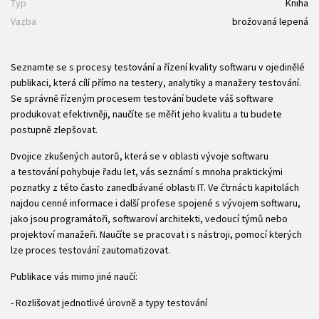
Typ
Kniha
Vazba
brožovaná lepená
Seznamte se s procesy testování a řízení kvality softwaru v ojedinělé
publikaci, která cílí přímo na testery, analytiky a manažery testování.
Se správně řízeným procesem testování budete váš software
produkovat efektivněji, naučíte se měřit jeho kvalitu a tu budete
postupně zlepšovat.
Dvojice zkušených autorů, která se v oblasti vývoje softwaru
a testování pohybuje řadu let, vás seznámí s mnoha praktickými
poznatky z této často zanedbávané oblasti IT. Ve čtrnácti kapitolách
najdou cenné informace i další profese spojené s vývojem softwaru,
jako jsou programátoři, softwaroví architekti, vedoucí týmů nebo
projektoví manažeři. Naučíte se pracovat i s nástroji, pomocí kterých
lze proces testování zautomatizovat.
Publikace vás mimo jiné naučí:
- Rozlišovat jednotlivé úrovně a typy testování