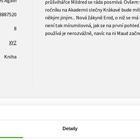
es Again
průšvihářce Mildred se ráda posmívá. Ovšem
ročníku na Akademii slečny Krákavé bude mít
3887520
někým jiným... Nová žákyně Enid, o niž se má 
není tak mírumilovná, jak se na první pohled
8
používá je nerozvážně, navíc na ni Maud začn
XYZ
Kniha
Detaily
Vaše hodnocení