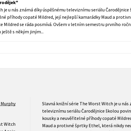
arodějek
Populárně - naučná pro dospělé
h je u nás známá díky úspěšnému televiznímu seriálu Čarodějnice š
Young adult (SK)
Populárně - naučné pro děti
lné příhody copaté Mildred, její nejlepší kamarádky Maud a protivn
Zahraniční literatura
e Mildred se ráda posmívá. Ovšem v letním semestru prvního ročn
Předškoláci
ještě s někým jiným...
Zdraví a životní styl
Příroda a zahrada
šechny tituly
l Murphy
Slavná knižní série The Worst Witch je u ná
televiznímu seriálu Čarodějnice školou povinn
kousky a neuvěřitelné příhody copaté Mildred
t Witch
Maud a protivné šprtky Ethel, která nikdy n