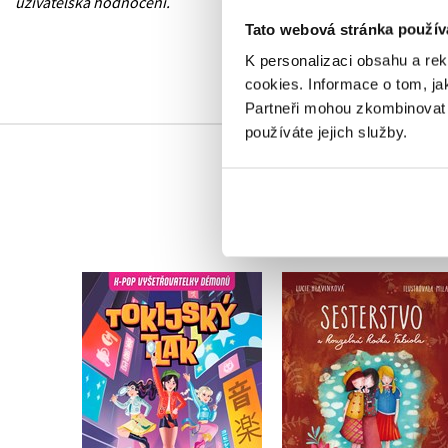
uživatelská hodnocení.
Tato webová stránka použív
K personalizaci obsahu a re
cookies.
Informace o tom, ja
Partneři mohou zkombinovat t
používáte jejich služby.
K-Pop Vyšetřovatelky
Sesterstvo a kouzel
démonů
kočka Fabiola
Stacia Deutsch
,
Kolektiv
Lucie Hlavinková