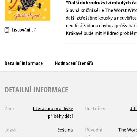
Další dobrodružství mladých č
Auto - moto
Slavná knižní série The Worst Witc
Jazyky
Beletrie pro děti
další ztřeštěné kousky a neuvěřite
Kalendáře
neudělá žádnou chybu a průšvihářc
Beletrie pro dospělé
Listování
Krákavé bude mít Mildred problém 
Kariéra a osobní rozvoj
Byznys a ekonomie
Komiks
Detailní informace
Hodnocení čtenářů
V
DETAILNÍ INFORMACE
Žánr
literatura pro dívky
Ilustrátor
Jil
příběhy dětí
Jazyk
čeština
Původní
The Wors