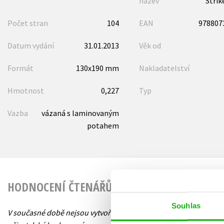
název
Strik
Počet stran
104
EAN
978807
Datum vydání
31.01.2013
Věk od
Formát
130x190 mm
Nakladatelství
Hmotnost
0,227
Typ
Vazba
vázaná s laminovaným
potahem
HODNOCENÍ ČTENÁŘŮ
Souhlas
V současné době nejsou vytvořena žádná