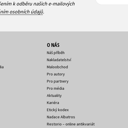
adresa
adresa
ášením k odběru našich e-mailových
áním osobních údajů
.
O NÁS
Náš příběh
Nakladatelství
ia
Maloobchod
Pro autory
Pro partnery
Pro média
Aktuality
Kariéra
Etický kodex
Nadace Albatros
Restorio – online antikvariát