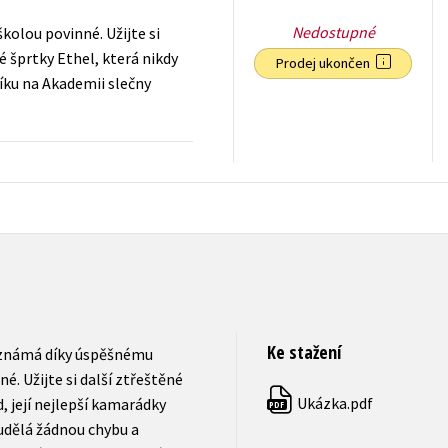
Nedostupné
kolou povinné. Užijte si
é šprtky Ethel, která nikdy
Prodej ukončen
íku na Akademii slečny
119
Kč
s DPH
Ke stažení
s známá díky úspěšnému
é. Užijte si další ztřeštěné
Ukázka.pdf
, její nejlepší kamarádky
PDF
eudělá žádnou chybu a