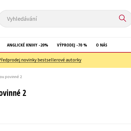
Vyhledávání
ANGLICKÉ KNIHY -20%
VÝPRODEJ -70 %
O NÁS
Předprodej novinky bestsellerové autorky
Přírodní vědy
Křížovky
Společnost, politika
lou povinné 2
Kuchařky
Technika a věda
New Adult
ovinné 2
Učebnice
Ostatní
Umění a kultura
Počítače
Výchova a pedagogika
Poezie
Young adult