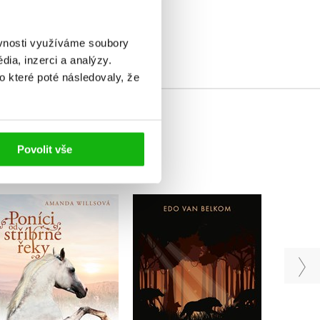
elé
ěvnosti využíváme soubory
ia, inzerci a analýzy.
o které poté následovaly, že
Povolit vše
Poníci od stříbrné řeky
Vlčí smečka: Vlk
Navž
– Nebezpečná hra
samotář
Amanda Willsová
Edo van Belkom