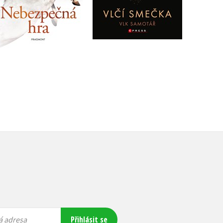
Do košíku
Do košíku
239 Kč
299 Kč
239 Kč
299 Kč
Přihlásit se
á adresa