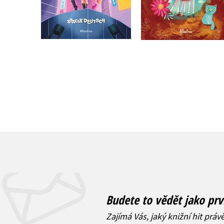
Do košíku
Do košíku
215 Kč
263 Kč
269 Kč
329 Kč
Budete to vědět jako prv
Zajímá Vás, jaký knižní hit práv