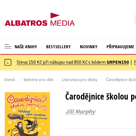
NAŠE KNIHY
BESTSELLERY
NOVINKY
PŘIPRAVUJEME
Sleva 150 Kč při nákupu nad 850 Kč s kódem
SRPEN150
|
ANGLICKÉ KNIHY -20 %
Cestování
VÝPRODEJ -70 %
Dárkové publikace
Domů
Beletrie pro děti
Literatura pro dívky
Čarodějnice ško
KNIHY S DÁRKEM
Dárkové zboží
Čarodějnice školou p
ASTERIX S DÁRKEM
Digitální fotografie
Jill Murphy
🎁DÁRKOVÉ PUBLIKACE
Esoterika a duchovní svět
✉️ DÁRKOVÉ POUKAZY
Historie a military
Hobby