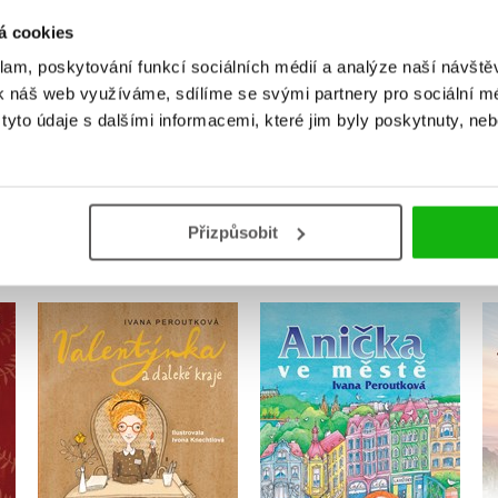
Uživatelskou recenzi mohou vkládat pouze registrovaní uživat
á cookies
klam, poskytování funkcí sociálních médií a analýze naší návšt
Přihlásit
k náš web využíváme, sdílíme se svými partnery pro sociální méd
yto údaje s dalšími informacemi, které jim byly poskytnuty, neb
MOHLO BY VÁS TAKÉ ZAJÍMAT
Přizpůsobit
ná
Valentýnka a daleké
Anička ve městě
kraje
Ivana Peroutková
Ivana Peroutková