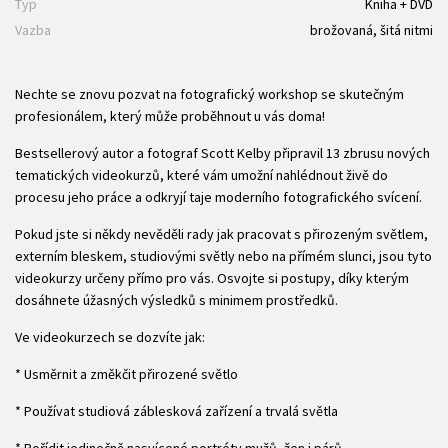
Typ
Kniha + DVD
Vazba
brožovaná, šitá nitmi
Nechte se znovu pozvat na fotografický workshop se skutečným
profesionálem, který může proběhnout u vás doma!
Bestsellerový autor a fotograf Scott Kelby připravil 13 zbrusu nových
tematických videokurzů, které vám umožní nahlédnout živě do
procesu jeho práce a odkryjí taje moderního fotografického svícení.
Pokud jste si někdy nevěděli rady jak pracovat s přirozeným světlem,
externím bleskem, studiovými světly nebo na přímém slunci, jsou tyto
videokurzy určeny přímo pro vás. Osvojte si postupy, díky kterým
dosáhnete úžasných výsledků s minimem prostředků.
Ve videokurzech se dozvíte jak:
* Usměrnit a změkčit přirozené světlo
* Používat studiová záblesková zařízení a trvalá světla
* Pořídit jedinečně nasvícené portréty mužů, žen i párů