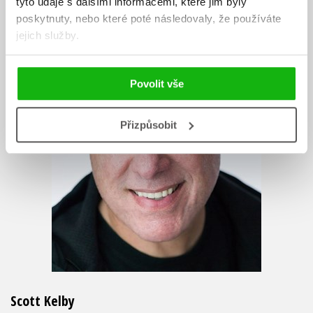
tyto údaje s dalšími informacemi, které jim byly
poskytnuty, nebo které poté následovaly, že používáte
jejich služby.
Povolit vše
Přizpůsobit
Scott Kelby