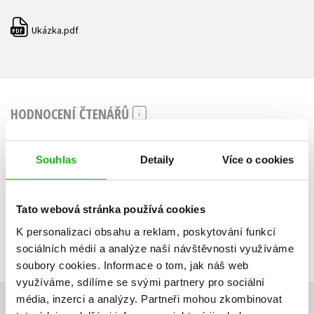
Ukázka.pdf
PDF
HODNOCENÍ ČTENÁŘŮ
V současné době nejsou vytvořena žádná uživatelská hodnocení.
Souhlas
Detaily
Více o cookies
Vaše hodnocení
Uživatelskou recenzi mohou vkládat pouze registrovaní uživatelé
Tato webová stránka používá cookies
K personalizaci obsahu a reklam, poskytování funkcí
Přihlásit
sociálních médií a analýze naší návštěvnosti využíváme
soubory cookies.
Informace o tom, jak náš web
využíváme, sdílíme se svými partnery pro sociální
média, inzerci a analýzy.
Partneři mohou zkombinovat
AUTOR KNIHY