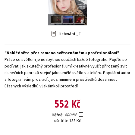
Young adult (SK)
Zahraniční literatura
Zdraví a životní styl
Všechny tituly
Listování
Nahlédněte přes rameno světoznámému profesionálovi
Práce se světlem je nezbytnou součástí každé fotografie. Pojďte se
podívat, jak skutečný profesionál umí kreativně využít přirozený svit
slunečních paprsků stejně jako umělé světlo v ateliéru. Populární autor
a fotograf vám prozradí, jak s minimem prostředků dosáhnout
úžasných výsledků v jakémkoli prostředí.
552 Kč
690 Kč
Běžně
ušetříte 138 Kč