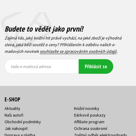
Budete to vědět jako první!
Zajímá Vás, jaký knižní hit právě vychází, na jaké zboží je výhodná
sleva, jaká běží soutěž o ceny? Přihlášením k odběru našich e-
mailových novinek
souhlasíte se zpracováním osobních údajů
.
Vaše e-
Vaše e-
Přihlásit se
mailová
mailová
Vaše e-mailová adresa
adresa
adresa
E-SHOP
Aktuality
Knižní novinky
Naši autoři
Dárkové poukazy
Obchodní podmínky
Affiliate program
Jak nakoupit
Ochrana soukromí
Doprava a platba
Zpětný odběr elektroodpadu