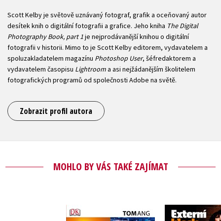
Scott Kelby je světově uznávaný fotograf, grafik a oceňovaný autor
desítek knih o digitální fotografii a grafice. Jeho kniha
The Digital
Photography Book, part 1
je nejprodávanější knihou o digitální
fotografii v historii. Mimo to je Scott Kelby editorem, vydavatelem a
spoluzakladatelem magazínu
Photoshop User
, šéfredaktorem a
vydavatelem časopisu
Lightroom
a asi nejžádanějším školitelem
fotografických programů od společnosti Adobe na světě.
Zobrazit profil autora
MOHLO BY VÁS TAKÉ ZAJÍMAT
Externí ble
světlo pro
Základy digitální