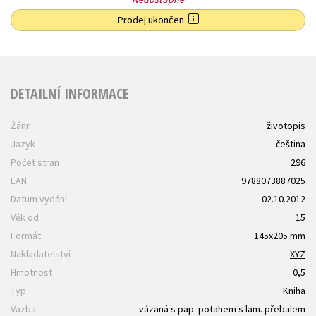
Prodej ukončen
DETAILNÍ INFORMACE
Žánr
životopis
Jazyk
čeština
Počet stran
296
EAN
9788073887025
Datum vydání
02.10.2012
Věk od
15
Formát
145x205 mm
Nakladatelství
XYZ
Hmotnost
0,5
Typ
Kniha
Vazba
vázaná s pap. potahem s lam. přebalem