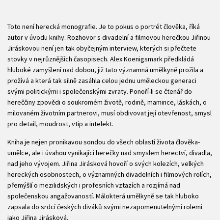
Toto není herecká monografie. Je to pokus o portrét člověka, říká
autor v úvodu knihy. Rozhovor s divadelní a filmovou herečkou Jiřinou
Jiráskovou není jen tak obyčejným interview, kterých si přečtete
stovky v nejrůznějších časopisech. Alex Koenigsmark předkládá
hluboké zamyšlení nad dobou, již tato významná umělkyně prožila a
prožívá a která tak silně zasáhla celou jednu uměleckou generaci
svými politickými i společenskými zvraty. Ponoří-li se čtenář do
hereččiny zpovědi o soukromém životě, rodině, mamince, láskách, o
milovaném životním partnerovi, musí obdivovat její otevřenost, smysl
pro detail, moudrost, vtip a intelekt.
Kniha je nejen pronikavou sondou do všech oblastí života člověka-
umělce, ale i úvahou vynikající herečky nad smyslem herectví, divadla,
nad jeho vývojem. Jiřina Jirásková hovoří o svých kolezích, velkých
hereckých osobnostech, o významných divadelních i filmových rolích,
přemýšlí o mezilidských i profesních vztazích a rozjímá nad
společenskou angažovaností. Málokterá umělkyně se tak hluboko
zapsala do srdcí českých diváků svými nezapomenutelnými rolemi
jako Jiřina Jirásková.