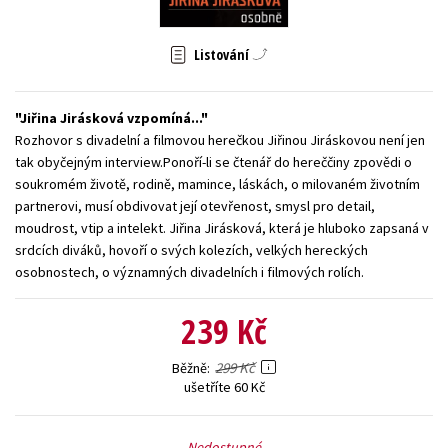
Young adult (SK)
Zahraniční literatura
Zdraví a životní styl
Listování
Všechny tituly
Jiřina Jirásková vzpomíná...
Rozhovor s divadelní a filmovou herečkou Jiřinou Jiráskovou není jen
tak obyčejným interview.Ponoří-li se čtenář do hereččiny zpovědi o
soukromém životě, rodině, mamince, láskách, o milovaném životním
partnerovi, musí obdivovat její otevřenost, smysl pro detail,
moudrost, vtip a intelekt. Jiřina Jirásková, která je hluboko zapsaná v
srdcích diváků, hovoří o svých kolezích, velkých hereckých
osobnostech, o významných divadelních i filmových rolích.
239 Kč
299 Kč
Běžně
ušetříte 60 Kč
Nedostupné