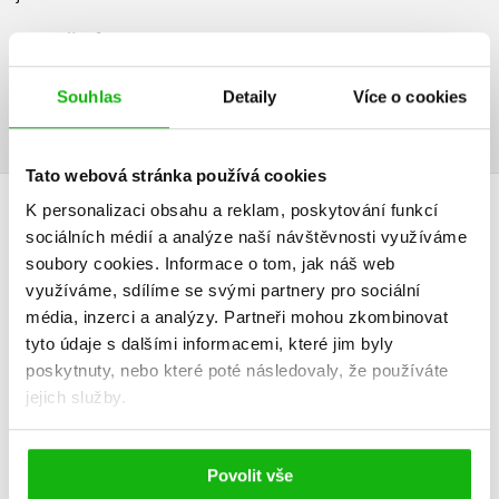
Ke stažení
Souhlas
Detaily
Více o cookies
Ukázka.pdf
PDF
Tato webová stránka používá cookies
K personalizaci obsahu a reklam, poskytování funkcí
HODNOCENÍ ČTENÁŘŮ
sociálních médií a analýze naší návštěvnosti využíváme
soubory cookies.
Informace o tom, jak náš web
V současné době nejsou vytvořena žádná uživatelská hodnocení.
využíváme, sdílíme se svými partnery pro sociální
média, inzerci a analýzy.
Partneři mohou zkombinovat
Vaše hodnocení
tyto údaje s dalšími informacemi, které jim byly
poskytnuty, nebo které poté následovaly, že používáte
Uživatelskou recenzi mohou vkládat pouze registrovaní uživatelé
jejich služby.
Přihlásit
Povolit vše