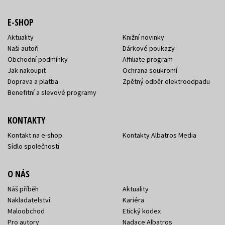
E-SHOP
Aktuality
Knižní novinky
Naši autoři
Dárkové poukazy
Obchodní podmínky
Affiliate program
Jak nakoupit
Ochrana soukromí
Doprava a platba
Zpětný odběr elektroodpadu
Benefitní a slevové programy
KONTAKTY
Kontakt na e-shop
Kontakty Albatros Media
Sídlo společnosti
O NÁS
Náš příběh
Aktuality
Nakladatelství
Kariéra
Maloobchod
Etický kodex
Pro autory
Nadace Albatros