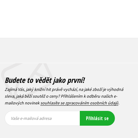
Budete to vědět jako první!
Zajímá Vás, jaký knižní hit právě vychází, na jaké zboží je výhodná
sleva, jaká běží soutěž o ceny? Přihlášením k odběru našich e-
mailových novinek
souhlasíte se zpracováním osobních údajů
.
Vaše e-
Vaše e-
Přihlásit se
mailová
mailová
Vaše e-mailová adresa
adresa
adresa