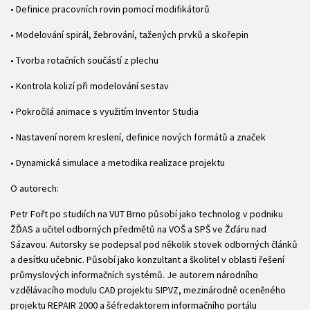
• Definice pracovních rovin pomocí modifikátorů
• Modelování spirál, žebrování, tažených prvků a skořepin
• Tvorba rotačních součástí z plechu
• Kontrola kolizí při modelování sestav
• Pokročilá animace s využitím Inventor Studia
• Nastavení norem kreslení, definice nových formátů a značek
• Dynamická simulace a metodika realizace projektu
O autorech:
Petr Fořt po studiích na VUT Brno působí jako technolog v podniku
ŽĎAS a učitel odborných předmětů na VOŠ a SPŠ ve Žďáru nad
Sázavou. Autorsky se podepsal pod několik stovek odborných článků
a desítku učebnic. Působí jako konzultant a školitel v oblasti řešení
průmyslových informačních systémů. Je autorem národního
vzdělávacího modulu CAD projektu SIPVZ, mezinárodně oceněného
projektu REPAIR 2000 a šéfredaktorem informačního portálu