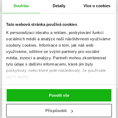
Souhlas
Detaily
Více o cookies
HODNOCENÍ ČTENÁŘŮ
Tato webová stránka používá cookies
K personalizaci obsahu a reklam, poskytování funkcí
V současné době nejsou vytvořena žádná uživatelská hodnocení.
sociálních médií a analýze naší návštěvnosti využíváme
soubory cookies.
Informace o tom, jak náš web
Vaše hodnocení
využíváme, sdílíme se svými partnery pro sociální
média, inzerci a analýzy.
Partneři mohou zkombinovat
Uživatelskou recenzi mohou vkládat pouze registrovaní uživatelé
tyto údaje s dalšími informacemi, které jim byly
poskytnuty, nebo které poté následovaly, že používáte
Přihlásit
jejich služby.
Povolit vše
AUTOR KNIHY
Přizpůsobit