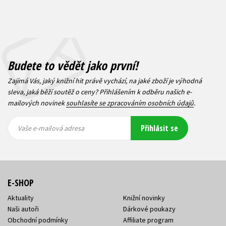
Budete to vědět jako první!
Zajímá Vás, jaký knižní hit právě vychází, na jaké zboží je výhodná
sleva, jaká běží soutěž o ceny? Přihlášením k odběru našich e-
mailových novinek
souhlasíte se zpracováním osobních údajů
.
Vaše e-
Vaše e-
Přihlásit se
mailová
mailová
Vaše e-mailová adresa
adresa
adresa
E-SHOP
Aktuality
Knižní novinky
Naši autoři
Dárkové poukazy
Obchodní podmínky
Affiliate program