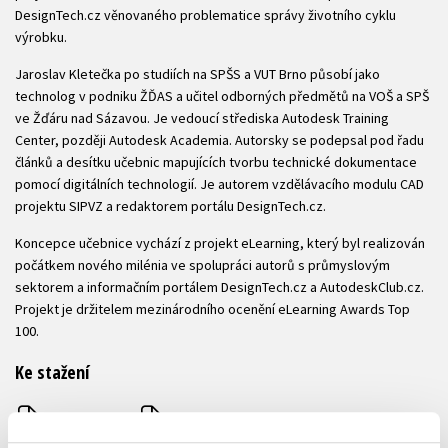
DesignTech.cz věnovaného problematice správy životního cyklu
výrobku.
Jaroslav Kletečka po studiích na SPŠS a VUT Brno působí jako
technolog v podniku ŽĎAS a učitel odborných předmětů na VOŠ a SPŠ
ve Žďáru nad Sázavou. Je vedoucí střediska Autodesk Training
Center, později Autodesk Academia. Autorsky se podepsal pod řadu
článků a desítku učebnic mapujících tvorbu technické dokumentace
pomocí digitálních technologií. Je autorem vzdělávacího modulu CAD
projektu SIPVZ a redaktorem portálu DesignTech.cz.
Koncepce učebnice vychází z projekt eLearning, který byl realizován
počátkem nového milénia ve spolupráci autorů s průmyslovým
sektorem a informačním portálem DesignTech.cz a AutodeskClub.cz.
Projekt je držitelem mezinárodního ocenění eLearning Awards Top
100.
Ke stažení
Obsah.pdf
Ukázka.pdf
PDF
PDF