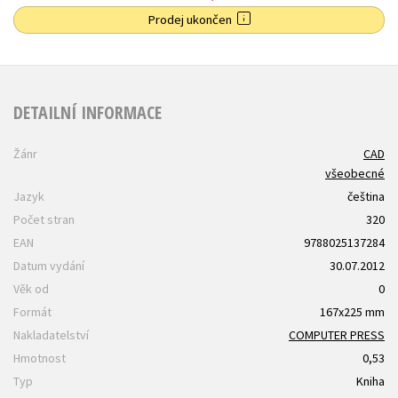
Prodej ukončen
DETAILNÍ INFORMACE
Žánr
CAD
všeobecné
Jazyk
čeština
Počet stran
320
EAN
9788025137284
Datum vydání
30.07.2012
Věk od
0
Formát
167x225 mm
Nakladatelství
COMPUTER PRESS
Hmotnost
0,53
Typ
Kniha