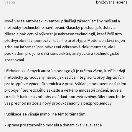
Vazba
brožovaná lepená
Nové verze Autodesk Inventoru přinášejí zásadní změny myšlení a
metodiky technického navrhování. Klasický postup „představ si
těleso a pak vytvoř výkres“ je nahrazen technologií, která řeší tuto
předvýrobní fázi pomocí virtuálního prototypu. Model se stává nejen
zdrojem informací pro odvození výkresové dokumentace, ale i
podkladem pro jeho další konstrukční, analytické a technologické
zpracování.
Učebnice zkušených autorů a pedagogů je určena všem, kteří hledají
metodicky zpracovaný návod, jak začít s integrací tvorby digitálních
prototypů ve výuce, školeních a v praxi. Výklad je postaven na úzkém
propojení teoretického základu a velkého množství cvičení, nové a
rozdílné funkce a způsoby ovládání jsou zvýrazněny. Díky tomu bude
váš přechod na zcela nový produkt snadný a bezproblémový.
Publikace se věnuje mimo jiné těmto tématům:
• Úprava prostorového modelu a dynamická vizualizace