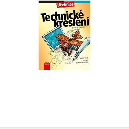
Technické kreslení
,
Jaroslav Kletečka
Petr Fořt
Do košíku
263 Kč
329 Kč