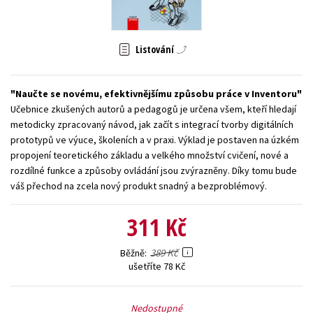
Young adult (SK)
Zahraniční literatura
Zdraví a životní styl
Listování
Všechny tituly
Naučte se novému, efektivnějšímu způsobu práce v Inventoru
Učebnice zkušených autorů a pedagogů je určena všem, kteří hledají
metodicky zpracovaný návod, jak začít s integrací tvorby digitálních
prototypů ve výuce, školeních a v praxi. Výklad je postaven na úzkém
propojení teoretického základu a velkého množství cvičení, nové a
rozdílné funkce a způsoby ovládání jsou zvýrazněny. Díky tomu bude
váš přechod na zcela nový produkt snadný a bezproblémový.
311 Kč
389 Kč
Běžně
ušetříte 78 Kč
Nedostupné