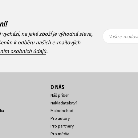
ní!
Vaše e-
Vaše e-
ě vychází, na jaké zboží je výhodná sleva,
mailová
mailová
Vaše e-mailov
adresa
adresa
ášením k odběru našich e-mailových
áním osobních údajů
.
O NÁS
Náš příběh
Nakladatelství
ia
Maloobchod
Pro autory
Pro partnery
Pro média