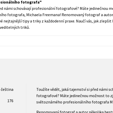
esionálního fotografa
Populárně - naučná pro dospělé
řed námi schovávají profesionální fotografové? Máte jedinečnou mo
Young adult (SK)
Populárně - naučné pro děti
ího fotografa, Michaela Freemana! Renomovaný fotograf a autor 
Zahraniční literatura
é nejtajnější tipy a triky z každodenní praxe. Naučí vás, jak zlepšit 
Předškoláci
editelných triků.
Zdraví a životní styl
Příroda a zahrada
šechny tituly
čeština
Toužíte vědět, jaká tajemství si před námi sc
fotografové? Máte jedinečnou možnost to zji
176
světoznámého profesionálního fotografa M
Renomovaný fotograf a autor několika bests