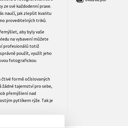
ky ze své každodenní praxe.
 naučí, jak zlepšit kvalitu
no proveditelných triků.
přemýšlet, aby byly vaše
ohledu na vybavení můžete
í profesionálů totiž
správně použít, využít jeho
svou fotografickou
a čtivé formě očíslovaných
há žádné tajemství pro sebe,
ůsob přemýšlení nad
ostým pytlíkem rýže. Tak je