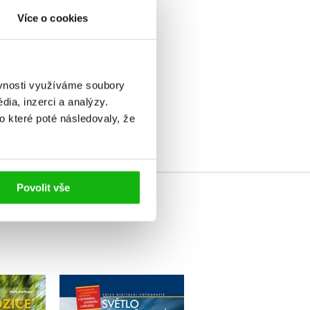
Více o cookies
ěvnosti využíváme soubory
elé
ia, inzerci a analýzy.
o které poté následovaly, že
Povolit vše
í doba
Světlo a osvětlení