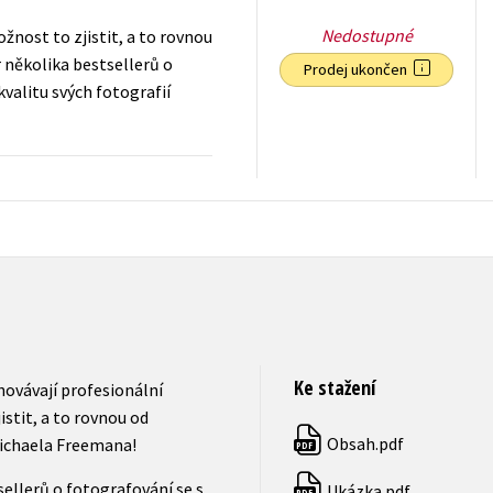
Nedostupné
žnost to zjistit, a to rovnou
několika bestsellerů o
Prodej ukončen
kvalitu svých fotografií
319
Kč
s DPH
Ke stažení
hovávají profesionální
stit, a to rovnou od
Obsah.pdf
ichaela Freemana!
PDF
ellerů o fotografování se s
Ukázka.pdf
PDF