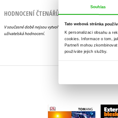
Souhlas
HODNOCENÍ ČTENÁŘŮ
Tato webová stránka použív
V současné době nejsou vytvořena žádná
K personalizaci obsahu a re
uživatelská hodnocení.
cookies.
Informace o tom, ja
Partneři mohou zkombinovat t
používáte jejich služby.
Exter
svět
Základy digitální
ty