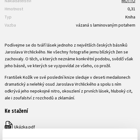
Nakladatelství
MOTTO
Hmotnost
0,31
Typ
Kniha
Vazba
vázaná s laminovaným potahem
Podívejme se do tváří lásek jednoho z největších českých básníků
Jaroslava Vrchlického. Ne všechny fotografie jemu blízkých žen se
zachovaly. O těch, u kterých neznáme konkrétní podobu, svědčí však
jeho básně, ve kterých se vyzpovídal ze všeho, co prožil.
František Kožík ve své poslední knize sleduje v deseti medailonech
dramatický a nelehký osud Jaroslava Vrchlického a spolu s ním
odkrývá jeho nepokojné nitro, okouzlení z prvních lásek, hluboký cit,
ale i zoufalství z rozchodů a zklamání.
Ke stažení
Ukázka.pdf
PDF