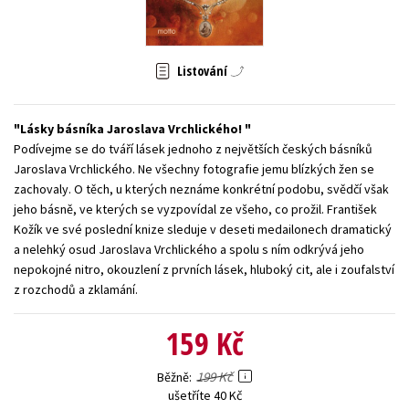
Young adult (SK)
Zahraniční literatura
Zdraví a životní styl
Všechny tituly
Listování
Lásky básníka Jaroslava Vrchlického!
Podívejme se do tváří lásek jednoho z největších českých básníků
Jaroslava Vrchlického. Ne všechny fotografie jemu blízkých žen se
zachovaly. O těch, u kterých neznáme konkrétní podobu, svědčí však
jeho básně, ve kterých se vyzpovídal ze všeho, co prožil. František
Kožík ve své poslední knize sleduje v deseti medailonech dramatický
a nelehký osud Jaroslava Vrchlického a spolu s ním odkrývá jeho
nepokojné nitro, okouzlení z prvních lásek, hluboký cit, ale i zoufalství
z rozchodů a zklamání.
159 Kč
199 Kč
Běžně
ušetříte 40 Kč