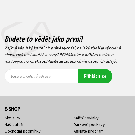
Budete to vědět jako první!
Zajímá Vás, jaký knižní hit právě vychází, na jaké zboží je výhodná
sleva, jaká běží soutěž o ceny? Přihlášením k odběru našich e-
mailových novinek
souhlasíte se zpracováním osobních údajů
.
Vaše e-
Vaše e-
Přihlásit se
mailová
mailová
Vaše e-mailová adresa
adresa
adresa
E-SHOP
Aktuality
Knižní novinky
Naši autoři
Dárkové poukazy
Obchodní podmínky
Affiliate program