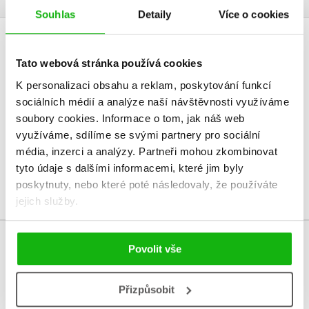
Souhlas
Detaily
Více o cookies
HODNOCENÍ ČTENÁŘŮ
Tato webová stránka používá cookies
V současné době nejsou vytvořena žádná uživatelská hodnocení.
K personalizaci obsahu a reklam, poskytování funkcí
sociálních médií a analýze naší návštěvnosti využíváme
soubory cookies.
Informace o tom, jak náš web
Vaše hodnocení
využíváme, sdílíme se svými partnery pro sociální
Uživatelskou recenzi mohou vkládat pouze registrovaní uživatelé
média, inzerci a analýzy.
Partneři mohou zkombinovat
tyto údaje s dalšími informacemi, které jim byly
Přihlásit
poskytnuty, nebo které poté následovaly, že používáte
jejich služby.
Povolit vše
MOHLO BY VÁS TAKÉ ZAJÍMAT
Přizpůsobit