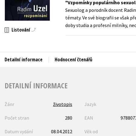
Vzpomínky populárního sexuo
Auto - moto
Sexuolog a porodník docent Radim
Jazyky
Beletrie pro děti
tématy. Ve své biografii se však p
Kalendáře
doby studia a profesní milníky, n
Beletrie pro dospělé
Listování
Kariéra a osobní rozvoj
Byznys a ekonomie
Komiks
Detailní informace
Hodnocení čtenářů
V
DETAILNÍ INFORMACE
Žánr
životopis
Jazyk
Počet stran
280
EAN
978807
Datum vydání
08.04.2012
Věk od