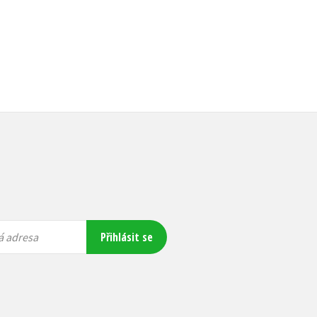
Přihlásit se
á adresa