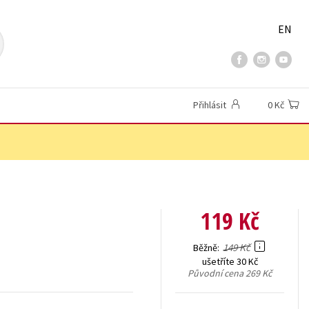
EN
Přihlásit
0 Kč
119 Kč
149 Kč
Běžně
ušetříte 30 Kč
Původní cena
269 Kč