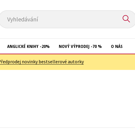
Vyhledávání
ANGLICKÉ KNIHY -20%
NOVÝ VÝPRODEJ -70 %
O NÁS
Předprodej novinky bestsellerové autorky
Přírodní vědy
Křížovky
Společnost, politika
Kuchařky
Technika a věda
New Adult
Učebnice
Ostatní
Umění a kultura
Počítače
Výchova a pedagogika
Poezie
Young adult