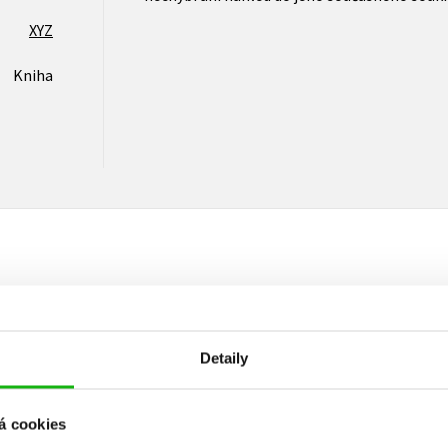
XYZ
Kniha
Vaše hodnocení
Uživatelskou recenzi mohou vkládat pouze registrovaní uživat
Detaily
Přihlásit
á cookies