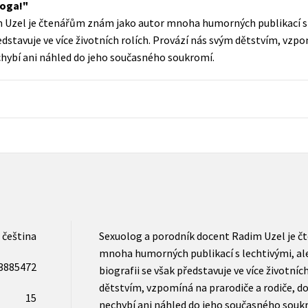
loga!
Populárně - naučná pro dospělé
 Uzel je čtenářům znám jako autor mnoha humorných publikací s 
Young adult (SK)
Populárně - naučné pro děti
ředstavuje ve více životních rolích. Provází nás svým dětstvím, vzpo
Zahraniční literatura
echybí ani náhled do jeho současného soukromí.
Předškoláci
Zdraví a životní styl
Příroda a zahrada
šechny tituly
čeština
Sexuolog a porodník docent Radim Uzel je 
mnoha humorných publikací s lechtivými, ale
3885472
biografii se však představuje ve více životníc
dětstvím, vzpomíná na prarodiče a rodiče, do
15
nechybí ani náhled do jeho současného souk