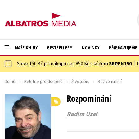
NAŠE KNIHY
BESTSELLERY
NOVINKY
PŘIPRAVUJEME
Sleva 150 Kč při nákupu nad 850 Kč s kódem
SRPEN150
|
ANGLICKÉ KNIHY -20 %
Cestování
NOVÝ VÝPRODEJ -70 %
Dárkové publikace
Domů
Beletrie pro dospělé
Životopis
Rozpomínání
KNIHY S DÁRKEM
Dárkové zboží
Rozpomínání
%
ASTERIX S DÁRKEM
Digitální fotografie
Radim Uzel
🎁DÁRKOVÉ PUBLIKACE
Esoterika a duchovní svět
✉️ DÁRKOVÉ POUKAZY
Historie a military
Hobby