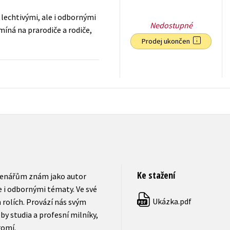
lechtivými, ale i odbornými
Nedostupné
míná na prarodiče a rodiče,
Prodej ukončen
119
Kč
s DPH
Ke stažení
čtenářům znám jako autor
 i odbornými tématy. Ve své
Ukázka.pdf
h rolích. Provází nás svým
PDF
by studia a profesní milníky,
romí.