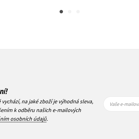
ní!
Vaše e-
Vaše e-
ě vychází, na jaké zboží je výhodná sleva,
mailová
mailová
Vaše e-mailov
adresa
adresa
ášením k odběru našich e-mailových
áním osobních údajů
.