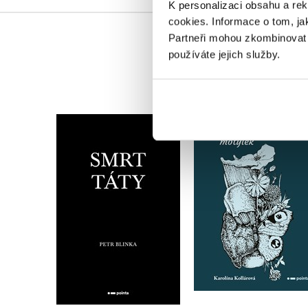
K personalizaci obsahu a re
cookies.
Informace o tom, ja
Partneři mohou zkombinovat t
používáte jejich služby.
Smrt táty
Pokusnej Motýlek
Petr Blinka
Karolína Kollárová
Do košíku
Do košíku
159 Kč
223 Kč
199 Kč
279 Kč