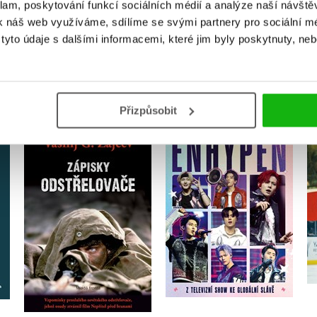
klam, poskytování funkcí sociálních médií a analýze naší návšt
k náš web využíváme, sdílíme se svými partnery pro sociální méd
yto údaje s dalšími informacemi, které jim byly poskytnuty, neb
MOHLO BY VÁS TAKÉ ZAJÍMAT
Přizpůsobit
Ultimátní průvodce
Zápisky odstřelovače
Enhypen
Vasilij G. Zajcev
Future Publishing
Do košíku
Do košíku
279 Kč
279 Kč
349 Kč
349 Kč