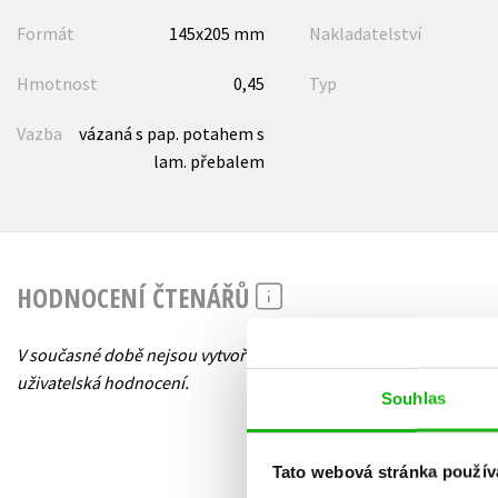
Formát
145x205 mm
Nakladatelství
Hmotnost
0,45
Typ
Vazba
vázaná s pap. potahem s
lam. přebalem
HODNOCENÍ ČTENÁŘŮ
V současné době nejsou vytvořena žádná
uživatelská hodnocení.
Souhlas
Tato webová stránka použív