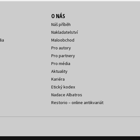
O NÁS
Náš příběh
Nakladatelství
ia
Maloobchod
Pro autory
Pro partnery
Pro média
Aktuality
Kariéra
Etický kodex
Nadace Albatros
Restorio – online antikvariát