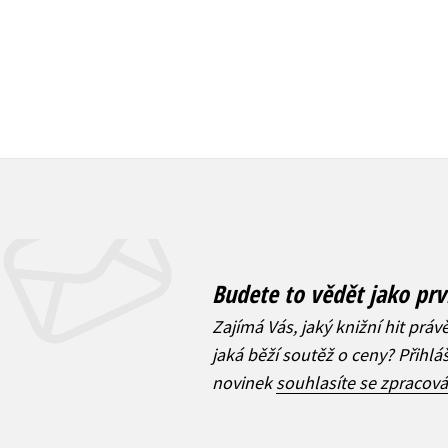
Budete to vědět jako prv
Zajímá Vás, jaký knižní hit práv
jaká běží soutěž o ceny? Přihl
novinek
souhlasíte se zpracov