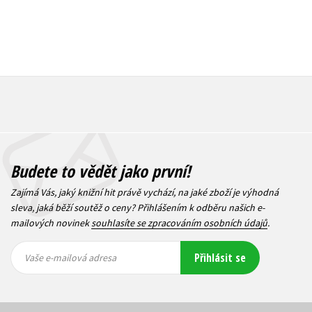
Budete to vědět jako první!
Zajímá Vás, jaký knižní hit právě vychází, na jaké zboží je výhodná
sleva, jaká běží soutěž o ceny? Přihlášením k odběru našich e-
mailových novinek
souhlasíte se zpracováním osobních údajů
.
Vaše e-
Vaše e-
Přihlásit se
mailová
mailová
Vaše e-mailová adresa
adresa
adresa