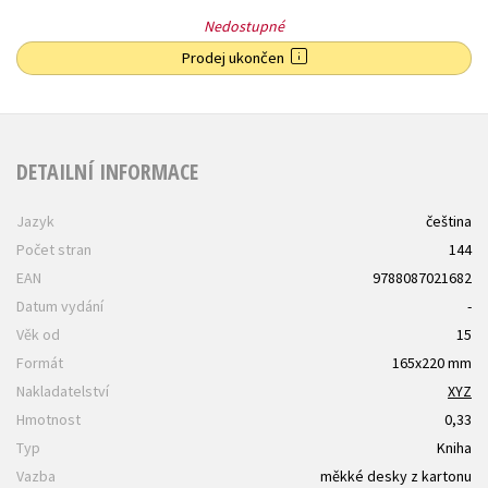
Nedostupné
Prodej ukončen
DETAILNÍ INFORMACE
Jazyk
čeština
Počet stran
144
EAN
9788087021682
Datum vydání
-
Věk od
15
Formát
165x220 mm
Nakladatelství
XYZ
Hmotnost
0,33
Typ
Kniha
Vazba
měkké desky z kartonu