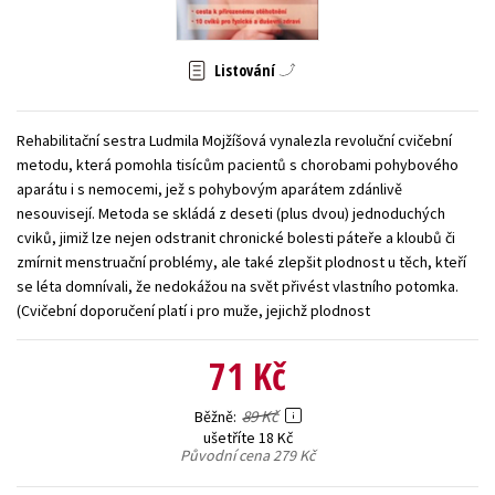
Young adult (SK)
Zahraniční literatura
Zdraví a životní styl
Listování
Všechny tituly
Rehabilitační sestra Ludmila Mojžíšová vynalezla revoluční cvičební
metodu, která pomohla tisícům pacientů s chorobami pohybového
aparátu i s nemocemi, jež s pohybovým aparátem zdánlivě
nesouvisejí. Metoda se skládá z deseti (plus dvou) jednoduchých
cviků, jimiž lze nejen odstranit chronické bolesti páteře a kloubů či
zmírnit menstruační problémy, ale také zlepšit plodnost u těch, kteří
se léta domnívali, že nedokážou na svět přivést vlastního potomka.
(Cvičební doporučení platí i pro muže, jejichž plodnost
71 Kč
89 Kč
Běžně
ušetříte 18 Kč
Původní cena
279 Kč