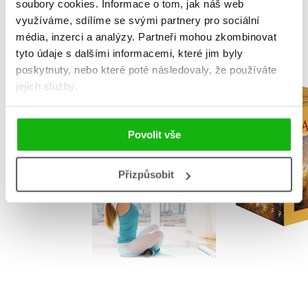
soubory cookies.
Informace o tom, jak náš web
využíváme, sdílíme se svými partnery pro sociální
MOHLO BY VÁS TAKÉ ZAJÍMAT
média, inzerci a analýzy.
Partneři mohou zkombinovat
tyto údaje s dalšími informacemi, které jim byly
poskytnuty, nebo které poté následovaly, že používáte
jejich služby.
Metoda Ludmily
NARNIE – 
Mojžíšové od A do Z
1.-7.díl
,
Olga Strusková
C. S. L
Povolit vše
Jarmila Novotná
Přizpůsobit
Do košík
Do košíku
1 832 Kč
105 Kč
349 Kč