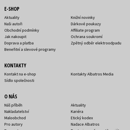
E-SHOP
Aktuality
Knižní novinky
Naši autoři
Dárkové poukazy
Obchodní podmínky
Affiliate program
Jak nakoupit
Ochrana soukromí
Doprava a platba
Zpětný odběr elektroodpadu
Benefitní a slevové programy
KONTAKTY
Kontakt na e-shop
Kontakty Albatros Media
Sídlo společnosti
O NÁS
Náš příběh
Aktuality
Nakladatelství
Kariéra
Maloobchod
Etický kodex
Pro autory
Nadace Albatros