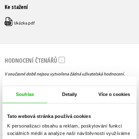
Ke stažení
Ukázka.pdf
PDF
HODNOCENÍ ČTENÁŘŮ
V současné době nejsou vytvořena žádná uživatelská hodnocení.
Vaše hodnocení
Souhlas
Detaily
Více o cookies
Uživatelskou recenzi mohou vkládat pouze registrovaní uživatelé
Přihlásit
Tato webová stránka používá cookies
K personalizaci obsahu a reklam, poskytování funkcí
sociálních médií a analýze naší návštěvnosti využíváme