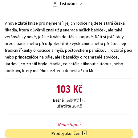
Listování
Young adult (SK)
Zahraniční literatura
Zdraví a životní styl
Všechny tituly
V nové zlaté knize pro nejmenší i jejich rodiče najdete stará česká
říkadla, která důvěrně znají už generace našich babiček, ale také
veršovánky nové, jež se k vám dostávají poprvé. Děti si jistě rády
před spaním nebo při odpolední hře vyslechnou nebo přečtou nejen
tradiční říkanky o kočičce a myši, poštovském panáčkovi, rozbité peci
nebo princezničce na bále, ale i básničky o rozmrzelé sovičce,
Jardovi, co ztratil brýle, Madle, co chtěla stihnout autobus, nebo
koníkovi, který malého nezbedu donesl až do Me
103 Kč
129 Kč
Běžně
ušetříte 26 Kč
Nedostupné
Prodej ukončen