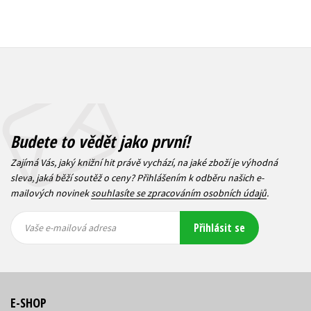
Budete to vědět jako první!
Zajímá Vás, jaký knižní hit právě vychází, na jaké zboží je výhodná
sleva, jaká běží soutěž o ceny? Přihlášením k odběru našich e-
mailových novinek
souhlasíte se zpracováním osobních údajů
.
Vaše e-
Vaše e-
Přihlásit se
mailová
mailová
Vaše e-mailová adresa
adresa
adresa
E-SHOP