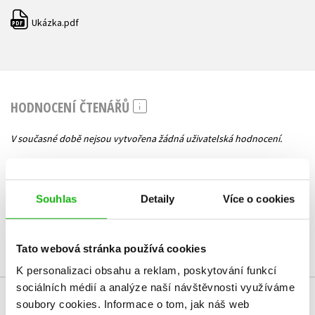
Ukázka.pdf
PDF
HODNOCENÍ ČTENÁŘŮ
V současné době nejsou vytvořena žádná uživatelská hodnocení.
Vaše hodnocení
Souhlas
Detaily
Více o cookies
Uživatelskou recenzi mohou vkládat pouze registrovaní uživatelé
Přihlásit
Tato webová stránka používá cookies
K personalizaci obsahu a reklam, poskytování funkcí
sociálních médií a analýze naší návštěvnosti využíváme
soubory cookies.
Informace o tom, jak náš web
MOHLO BY VÁS TAKÉ ZAJÍMAT