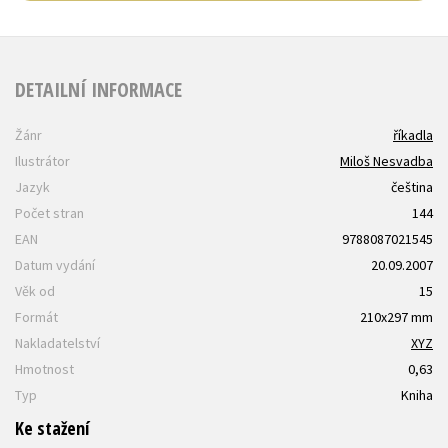
DETAILNÍ INFORMACE
Žánr
říkadla
Ilustrátor
Miloš Nesvadba
Jazyk
čeština
Počet stran
144
EAN
9788087021545
Datum vydání
20.09.2007
Věk od
15
Formát
210x297 mm
Nakladatelství
XYZ
Hmotnost
0,63
Typ
Kniha
Ke stažení