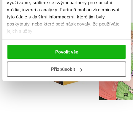
využíváme, sdílíme se svými partnery pro sociální
média, inzerci a analýzy.
Partneři mohou zkombinovat
tyto údaje s dalšími informacemi, které jim byly
poskytnuty, nebo které poté následovaly, že používáte
NARNIE – komplet
jejich služby.
Srdcerv
1.-7.díl – box
Alice O
C. S. Lewis
Povolit vše
Přizpůsobit
Do košík
Do košíku
439 Kč
5
1 832 Kč
2 290 Kč