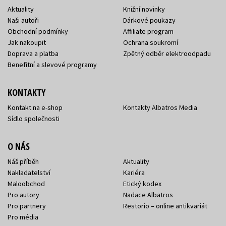
Aktuality
Knižní novinky
Naši autoři
Dárkové poukazy
Obchodní podmínky
Affiliate program
Jak nakoupit
Ochrana soukromí
Doprava a platba
Zpětný odběr elektroodpadu
Benefitní a slevové programy
KONTAKTY
Kontakt na e-shop
Kontakty Albatros Media
Sídlo společnosti
O NÁS
Náš příběh
Aktuality
Nakladatelství
Kariéra
Maloobchod
Etický kodex
Pro autory
Nadace Albatros
Pro partnery
Restorio – online antikvariát
Pro média